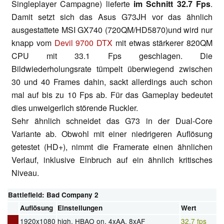
Singleplayer Campagne) lieferte
im Schnitt 32.7 Fps
.
Damit setzt sich das Asus G73JH vor das ähnlich
ausgestattete MSI GX740 (720QM/HD5870)und wird nur
knapp vom
Devil 9700 DTX
mit etwas stärkerer 820QM
CPU mit 33.1 Fps geschlagen. Die
Bildwiederholungsrate tümpelt überwiegend zwischen
30 und 40 Frames dahin, sackt allerdings auch schon
mal auf bis zu 10 Fps ab. Für das Gameplay bedeutet
dies unweigerlich störende Ruckler.
Sehr ähnlich schneidet das G73 in der Dual-Core
Variante ab. Obwohl mit einer niedrigeren Auflösung
getestet (HD+), nimmt die Framerate einen ähnlichen
Verlauf, inklusive Einbruch auf ein ähnlich kritisches
Niveau.
Battlefield: Bad Company 2
Auflösung
Einstellungen
Wert
1920x1080
high, HBAO on, 4xAA, 8xAF
32.7 fps