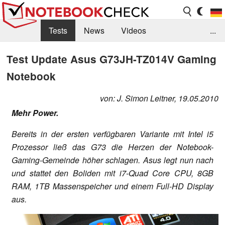
Tests
News
Videos
...
Benchmarks & Tech
Externe Tests
Test Update Asus G73JH-TZ014V Gaming
Notebook
Kaufberatung
Deals
Suche
Jobs
Forum
von: J. Simon Leitner, 19.05.2010
Mehr Power.
Bereits in der ersten verfügbaren Variante mit Intel i5
Prozessor ließ das G73 die Herzen der Notebook-
Gaming-Gemeinde höher schlagen. Asus legt nun nach
und stattet den Boliden mit i7-Quad Core CPU, 8GB
RAM, 1TB Massenspeicher und einem Full-HD Display
aus.