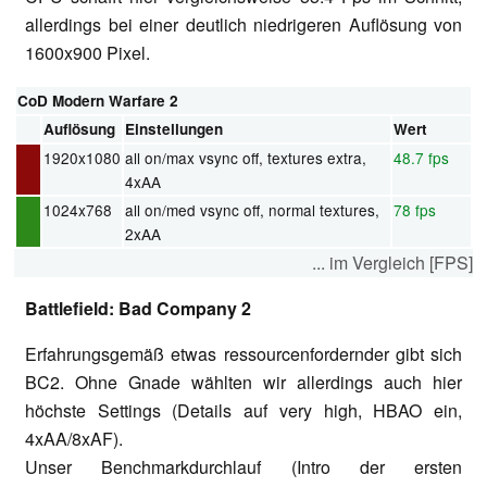
allerdings bei einer deutlich niedrigeren Auflösung von
1600x900 Pixel.
CoD Modern Warfare 2
Auflösung
Einstellungen
Wert
1920x1080
all on/max vsync off, textures extra,
48.7 fps
4xAA
1024x768
all on/med vsync off, normal textures,
78 fps
2xAA
... im Vergleich [FPS]
Battlefield: Bad Company 2
Erfahrungsgemäß etwas ressourcenfordernder gibt sich
BC2. Ohne Gnade wählten wir allerdings auch hier
höchste Settings (Details auf very high, HBAO ein,
4xAA/8xAF).
Unser Benchmarkdurchlauf (Intro der ersten