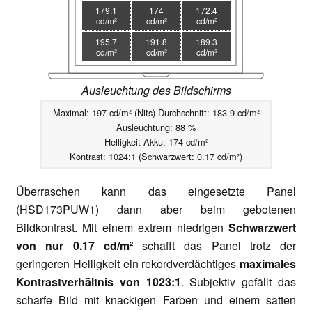
179.1
174
172.4
cd/m²
cd/m²
cd/m²
195.7
191.8
189.3
cd/m²
cd/m²
cd/m²
Ausleuchtung des Bildschirms
Maximal: 197 cd/m² (Nits) Durchschnitt: 183.9 cd/m²
Ausleuchtung: 88 %
Helligkeit Akku: 174 cd/m²
Kontrast: 1024:1 (Schwarzwert: 0.17 cd/m²)
Überraschen kann das eingesetzte Panel
(HSD173PUW1) dann aber beim gebotenen
Bildkontrast. Mit einem extrem niedrigen
Schwarzwert
von nur 0.17 cd/m²
schafft das Panel trotz der
geringeren Helligkeit ein rekordverdächtiges
maximales
Kontrastverhältnis von 1023:1
. Subjektiv gefällt das
scharfe Bild mit knackigen Farben und einem satten