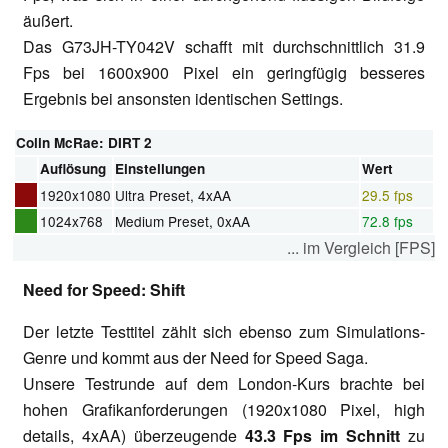
äußert.
Das G73JH-TY042V schafft mit durchschnittlich 31.9
Fps bei 1600x900 Pixel ein geringfügig besseres
Ergebnis bei ansonsten identischen Settings.
Colin McRae: DIRT 2
Auflösung
Einstellungen
Wert
1920x1080
Ultra Preset, 4xAA
29.5 fps
1024x768
Medium Preset, 0xAA
72.8 fps
... im Vergleich [FPS]
Need for Speed: Shift
Der letzte Testtitel zählt sich ebenso zum Simulations-
Genre und kommt aus der Need for Speed Saga.
Unsere Testrunde auf dem London-Kurs brachte bei
hohen Grafikanforderungen (1920x1080 Pixel, high
details, 4xAA) überzeugende
43.3 Fps im Schnitt
zu