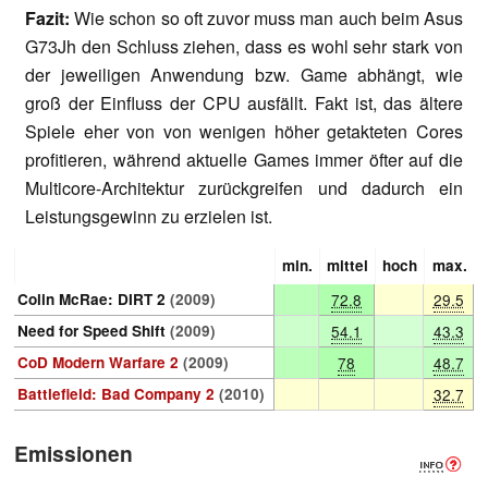
Fazit:
Wie schon so oft zuvor muss man auch beim Asus
G73Jh den Schluss ziehen, dass es wohl sehr stark von
der jeweiligen Anwendung bzw. Game abhängt, wie
groß der Einfluss der CPU ausfällt. Fakt ist, das ältere
Spiele eher von von wenigen höher getakteten Cores
profitieren, während aktuelle Games immer öfter auf die
Multicore-Architektur zurückgreifen und dadurch ein
Leistungsgewinn zu erzielen ist.
min.
mittel
hoch
max.
Colin McRae: DIRT 2
(2009)
72.8
29.5
Need for Speed Shift
(2009)
54.1
43.3
CoD Modern Warfare 2
(2009)
78
48.7
Battlefield: Bad Company 2
(2010)
32.7
Emissionen