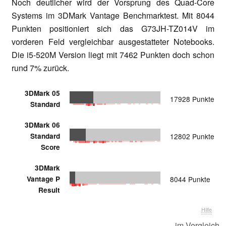
Noch deutlicher wird der Vorsprung des Quad-Core
Systems im 3DMark Vantage Benchmarktest. Mit 8044
Punkten positioniert sich das G73JH-TZ014V im
vorderen Feld vergleichbar ausgestatteter Notebooks.
Die i5-520M Version liegt mit 7462 Punkten doch schon
rund 7% zurück.
3DMark 05
17928 Punkte
Standard
3DMark 06
Standard
12802 Punkte
Score
3DMark
Vantage P
8044 Punkte
Result
Hilfe
... im Vergleich