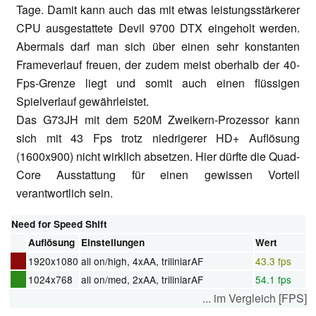
Tage. Damit kann auch das mit etwas leistungsstärkerer
CPU ausgestattete Devil 9700 DTX eingeholt werden.
Abermals darf man sich über einen sehr konstanten
Frameverlauf freuen, der zudem meist oberhalb der 40-
Fps-Grenze liegt und somit auch einen flüssigen
Spielverlauf gewährleistet.
Das G73JH mit dem 520M Zweikern-Prozessor kann
sich mit 43 Fps trotz niedrigerer HD+ Auflösung
(1600x900) nicht wirklich absetzen. Hier dürfte die Quad-
Core Ausstattung für einen gewissen Vorteil
verantwortlich sein.
Need for Speed Shift
Auflösung
Einstellungen
Wert
1920x1080
all on/high, 4xAA, triliniarAF
43.3 fps
1024x768
all on/med, 2xAA, triliniarAF
54.1 fps
... im Vergleich [FPS]