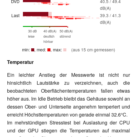
DVD
40.5 / 49.4
dB(A)
Last
39.3 / 41.3
dB(A)
30 dB
40 dB(A)
50 dB(A)
leise
deutlich
störend
hörbar
min:
, med:
, max:
(aus 15 cm gemessen)
Temperatur
Ein leichter Anstieg der Messwerte ist nicht nur
hinsichtlich Lautstärke zu verzeichnen, auch die
beobachteten Oberflächentemperaturen fallen etwas
höher aus. Im Idle Betrieb bleibt das Gehäuse sowohl an
dessen Ober- und Unterseite angenehm temperiert und
erreicht Höchsttemperaturen von gerade einmal 32.6°C.
Im mehrstündigen Stresstest bei Auslastung der CPU
und der GPU stiegen die Temperaturen auf maximal