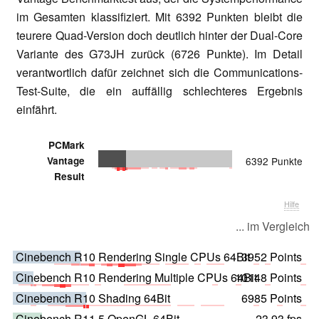
im Gesamten klassifiziert. Mit 6392 Punkten bleibt die
teurere Quad-Version doch deutlich hinter der Dual-Core
Variante des G73JH zurück (6726 Punkte). Im Detail
verantwortlich dafür zeichnet sich die Communications-
Test-Suite, die ein auffällig schlechteres Ergebnis
einfährt.
PCMark
Vantage
6392 Punkte
Result
Hilfe
... im Vergleich
Cinebench R10 Rendering Single CPUs 64Bit
3952 Points
Cinebench R10 Rendering Multiple CPUs 64Bit
10148 Points
Cinebench R10 Shading 64Bit
6985 Points
Cinebench R11.5 OpenGL 64Bit
23.93 fps