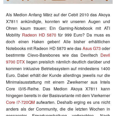
Als Medion Anfang März auf der Cebit 2010 das Akoya
X7811 ankündigte, konnten wir unseren Augen und
Ohren kaum trauen: Ein Gaming-Notebook mit ATI
Mobility
Radeon HD 5870
für 999 Euro? Da muss es
doch einen Haken geben! Alle bisher erhältlichen
Notebooks mit Radeon HD 5870 wie das
Asus G73
oder
bestimmte Clevo-Barebones wie das Deviltech
Devil
9700 DTX
liegen preislich nämlich deutlich darüber und
kommen inklusive Betriebssystem auf mindestens 1400
Euro. Dabei erhält der Kunde allerdings jeweils nur die
Minimalausstattung mit einem Zweikerner aus Intels
Core i3/i5-Reihe. Das Medion Akoya X7811 kann
hingegen bereits in der Basisvariante mit dem Vierkerner
Core i7-720QM
aufwarten. Deshalb erging es uns nicht
anders als der Community, die die letzten Wochen in
gespannter Erwartungshaltung verbrachten. Nach