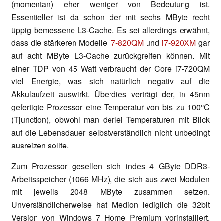
(momentan) eher weniger von Bedeutung ist.
Essentieller ist da schon der mit sechs MByte recht
üppig bemessene L3-Cache. Es sei allerdings erwähnt,
dass die stärkeren Modelle
i7-820QM
und
i7-920XM
gar
auf acht MByte L3-Cache zurückgreifen können. Mit
einer TDP von 45 Watt verbraucht der Core i7-720QM
viel Energie, was sich natürlich negativ auf die
Akkulaufzeit auswirkt. Überdies verträgt der, in 45nm
gefertigte Prozessor eine Temperatur von bis zu 100°C
(Tjunction), obwohl man derlei Temperaturen mit Blick
auf die Lebensdauer selbstverständlich nicht unbedingt
ausreizen sollte.
Zum Prozessor gesellen sich indes 4 GByte DDR3-
Arbeitsspeicher (1066 MHz), die sich aus zwei Modulen
mit jeweils 2048 MByte zusammen setzen.
Unverständlicherweise hat Medion lediglich die 32bit
Version von Windows 7 Home Premium vorinstalliert.