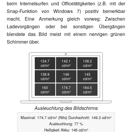
beim Internetsurfen und Officetätigkeiten (z.B. mit der
Snap-Funktion von Windows 7) positiv bemerkbar
macht. Eine Anmerkung gleich vorweg: Zwischen
Ladevorgängen oder bei sonstigen Übergängen
blendete das Bild meist mit einem nervigen grünen
Schimmer über.
134.7
142.1
138.2
cd/m²
cd/m²
cd/m²
138.9
146
145
cd/m²
cd/m²
cd/m²
160
174.7
164.5
cd/m²
cd/m²
cd/m²
Ausleuchtung des Bildschirms
Maximal: 174.7 cd/m² (Nits) Durchschnitt: 149.3 cd/m²
Ausleuchtung: 77 %
Helligkeit Akku: 146 cd/m²