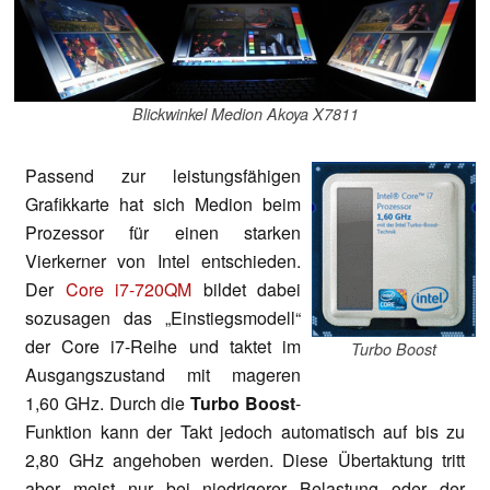
Blickwinkel Medion Akoya X7811
Passend zur leistungsfähigen
Grafikkarte hat sich Medion beim
Prozessor für einen starken
Vierkerner von Intel entschieden.
Der
Core i7-720QM
bildet dabei
sozusagen das „Einstiegsmodell“
der Core i7-Reihe und taktet im
Turbo Boost
Ausgangszustand mit mageren
1,60 GHz. Durch die
Turbo Boost
-
Funktion kann der Takt jedoch automatisch auf bis zu
2,80 GHz angehoben werden. Diese Übertaktung tritt
aber meist nur bei niedrigerer Belastung oder der