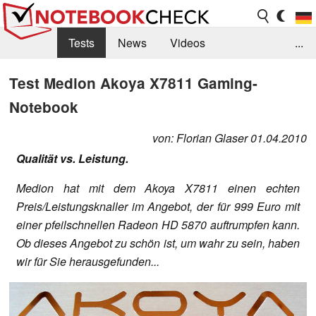
Tests
News
Videos
...
Benchmarks & Tech
Externe Tests
Test Medion Akoya X7811 Gaming-
Notebook
Kaufberatung
Deals
Suche
Jobs
Forum
von: Florian Glaser 01.04.2010
Qualität vs. Leistung.
Medion hat mit dem Akoya X7811 einen echten
Preis/Leistungsknaller im Angebot, der für 999 Euro mit
einer pfeilschnellen Radeon HD 5870 auftrumpfen kann.
Ob dieses Angebot zu schön ist, um wahr zu sein, haben
wir für Sie herausgefunden...