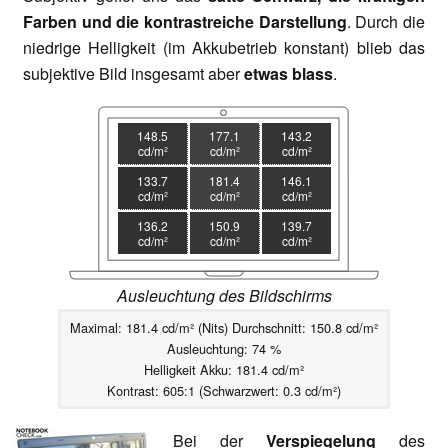
Farben und die kontrastreiche Darstellung
. Durch die
niedrige Helligkeit (im Akkubetrieb konstant) blieb das
subjektive Bild insgesamt aber
etwas blass
.
148.5
177.1
143.2
cd/m²
cd/m²
cd/m²
133.7
181.4
146.1
cd/m²
cd/m²
cd/m²
136.2
150.9
139.7
cd/m²
cd/m²
cd/m²
Ausleuchtung des Bildschirms
Maximal: 181.4 cd/m² (Nits) Durchschnitt: 150.8 cd/m²
Ausleuchtung: 74 %
Helligkeit Akku: 181.4 cd/m²
Kontrast: 605:1 (Schwarzwert: 0.3 cd/m²)
Bei der
Verspiegelung
des