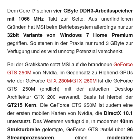
Dem Core i7 stehen
vier GByte DDR3-Arbeitsspeicher
mit 1066 MHz
Takt zur Seite. Aus unerfindlichen
Gründen hat MSI beim Betriebssystem allerdings nur zur
32bit Variante von Windows 7 Home Premium
gegriffen. So stehen in der Praxis nur rund 3 GByte zur
Verfügung und es wird unnötig Potenzial verschenkt.
Bei der Grafikkarte setzt MSI auf die brandneue
GeForce
GTS 250M
von Nvidia. Im Gegensatz zu Highend-GPUs
wie der GeForce
GTX 280M
/
GTX 260M
ist die GeForce
GTS 250M (endlich) mit der aktuellen Desktop
Architektur GTX 200 verwandt. Basis ist hierbei der
GT215 Kern
. Die GeForce GTS 250M ist zudem eine
der ersten mobilen Karten von Nvidia, die
DirectX 10.1
unterstützt. Des Weiteren verfügt die, in moderner
40nm
Strukturbreite
gefertigte, GeForce GTS 250M über
96
Streamprozessoren
, einen
moderaten