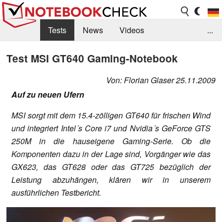
Tests
News
Videos
...
Benchmarks & Tech
Externe Tests
Test MSI GT640 Gaming-Notebook
Kaufberatung
Deals
Suche
Jobs
Von: Florian Glaser 25.11.2009
Auf zu neuen Ufern
Forum
MSI sorgt mit dem 15.4-zölligen GT640 für frischen Wind
und integriert Intel´s Core i7 und Nvidia´s GeForce GTS
250M in die hauseigene Gaming-Serie. Ob die
Komponenten dazu in der Lage sind, Vorgänger wie das
GX623, das GT628 oder das GT725 bezüglich der
Leistung abzuhängen, klären wir in unserem
ausführlichen Testbericht.