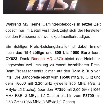
Während MSI seine Gaming-Notebooks in letzter Zeit
optisch nur im Detail verändert, zeigt sich der Hersteller
bei den Komponenten weit experimentierfreudiger.
Ein richtiger Preis-/Leistungsknaller ist dabei immer
noch das
15.4-zöllige
und
800 bis 1000 Euro
teure
GX623
. Dank
Radeon HD 4670
bietet das Notebook
ungewohnt viel Leistung zu einem bezahlbaren Preis.
Beim Prozessor vertraut man auf den
Core 2 Duo
von
Intel. Die Bandbreite reicht vom
T6500
mit 2,10 GHz und
dem
T6600
mit 2,20 GHz (jeweils 800 MHz FSB, 2
MByte L2-Cache), über den
P7350
mit 2,00 GHz (1066
MHz FSB, 3 MByte L2-Cache) bis hin zum
P8700
mit
2,53 GHz (1066 MHz, 3 MByte L2-Cache).