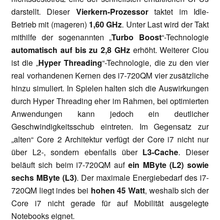
darstellt. Dieser
Vierkern-Prozessor
taktet im Idle-
Betrieb mit (mageren)
1,60 GHz
. Unter Last wird der Takt
mithilfe der sogenannten „
Turbo Boost
“-Technologie
automatisch auf
bis zu 2,8 GHz
erhöht. Weiterer Clou
ist die „
Hyper Threading
“-Technologie, die zu den vier
real vorhandenen Kernen des i7-720QM vier zusätzliche
hinzu simuliert. In Spielen halten sich die Auswirkungen
durch Hyper Threading eher im Rahmen, bei optimierten
Anwendungen kann jedoch ein deutlicher
Geschwindigkeitsschub eintreten. Im Gegensatz zur
„alten“ Core 2 Architektur verfügt der Core i7 nicht nur
über L2-, sondern ebenfalls über
L3-Cache
. Dieser
beläuft sich beim i7-720QM auf
ein MByte (L2) sowie
sechs MByte (L3)
. Der maximale Energiebedarf des i7-
720QM liegt indes bei
hohen 45 Watt
, weshalb sich der
Core i7 nicht gerade für auf Mobilität ausgelegte
Notebooks eignet.