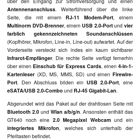
über den Eingang zur Stromversorgung und einen
Antennenanschluss
. Weiterführend über die linke
Seite, die mit einem
RJ-11 Modem-Port
, einem
Multinorm DVD-Brenner
, einem
USB 2.0-Port
und
vier
farblich gekennzeichneten Soundanschlüssen
(Kopfhörer, Mikrofon, Line-in, Line-out) aufwartet. Auf der
Vorderseite versteckt sich indes ein kaum sichtbarer
Infrarot-Empfänger
. Die rechte Seite verfügt fernerhin
über einen
Einschub für Express Cards
, einen
4-in-1-
Kartenleser
(XD, MS, MMS, SD) und einen
Firewire-
Port
. Den Abschluss bilden ein
USB 2.0-Port
, eine
eSATA/USB 2.0-Combo
und
RJ-45 Gigabit-Lan
.
Abgerundet wird das Paket auf der drahtlosen Seite mit
Bluetooth 2.0
und
Wlan a/b/g/n
. Ansonsten enthält das
GT640 noch eine
2.0 Megapixel Webcam
und ein
integriertes Mikrofon
, welches sich unterhalb der
Pfeiltasten befindet.