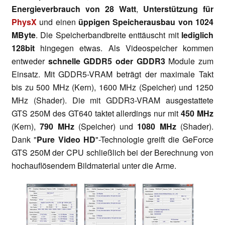
Energieverbrauch von 28 Watt
,
Unterstützung für
PhysX
und einen
üppigen Speicherausbau von 1024
MByte
. Die Speicherbandbreite enttäuscht mit
lediglich
128bit
hingegen etwas. Als Videospeicher kommen
entweder
schnelle GDDR5 oder GDDR3
Module zum
Einsatz. Mit GDDR5-VRAM beträgt der maximale Takt
bis zu 500 MHz (Kern), 1600 MHz (Speicher) und 1250
MHz (Shader). Die mit GDDR3-VRAM ausgestattete
GTS 250M des GT640 taktet allerdings nur mit
450 MHz
(Kern),
790 MHz
(Speicher) und
1080 MHz
(Shader).
Dank "
Pure Video HD
"-Technologie greift die GeForce
GTS 250M der CPU schließlich bei der Berechnung von
hochauflösendem Bildmaterial unter die Arme.