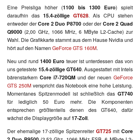
Eine Preisliga höher (
1100 bis 1300 Euro
) spielt
daraufhin das
15.4-zöllige
GT628
. Als CPU stehen
entweder der
Core 2 Duo
P8700
oder der
Core 2 Quad
Q9000
(2,00 GHz, 1066 MHz, 6 MByte L2-Cache) zur
Wahl. Die Grafikkarte stammt aus dem Hause Nvidia und
hört auf den Namen
GeForce GTS 160M
.
Neu und rund
1400 Euro
teuer ist unterdessen das von
uns getestete
15.4-zöllige GT640
. Ausgestattet mit Intels
bärenstarkem
Core i7-720QM
und der neuen
GeForce
GTS 250M
verspricht das Notebook eine hohe Leistung.
Momentanes Spitzenmodell ist schließlich das
GT740
für lediglich 50 Euro mehr. Die Komponenten
entsprechen größtenteils denen des GT640, dafür
wächst die Displaygröße auf
17-Zoll
.
Der ehemalige 17-zöllige Spitzenreiter
GT725
mit
Core
2 Duo P9500
(2,53 Ghz, 1066 MHz FSB, 6 MByte L2-