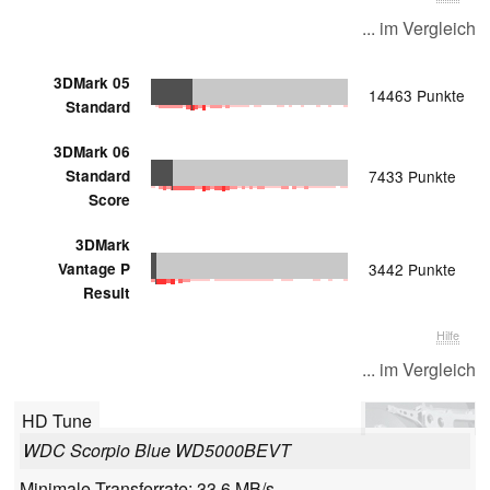
... im Vergleich
3DMark 05
14463 Punkte
Standard
3DMark 06
Standard
7433 Punkte
Score
3DMark
Vantage P
3442 Punkte
Result
Hilfe
... im Vergleich
HD Tune
WDC Scorpio Blue WD5000BEVT
Minimale Transferrate: 33.6 MB/s