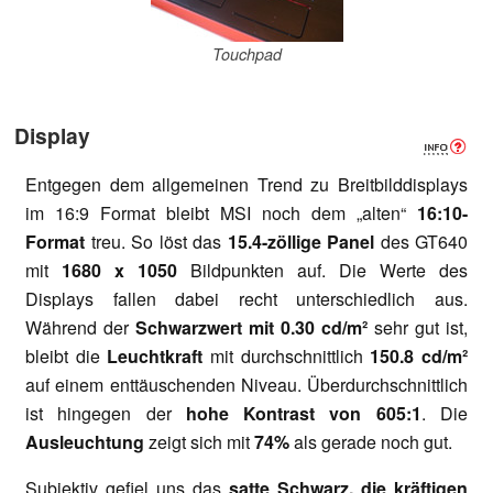
Touchpad
Display
Entgegen dem allgemeinen Trend zu Breitbilddisplays
im 16:9 Format bleibt MSI noch dem „alten“
16:10-
Format
treu. So löst das
15.4-zöllige Panel
des GT640
mit
1680 x 1050
Bildpunkten auf. Die Werte des
Displays fallen dabei recht unterschiedlich aus.
Während der
Schwarzwert mit 0.30 cd/m²
sehr gut ist,
bleibt die
Leuchtkraft
mit durchschnittlich
150.8 cd/m²
auf einem enttäuschenden Niveau. Überdurchschnittlich
ist hingegen der
hohe Kontrast von 605:1
. Die
Ausleuchtung
zeigt sich mit
74%
als gerade noch gut.
Subjektiv gefiel uns das
satte Schwarz, die kräftigen