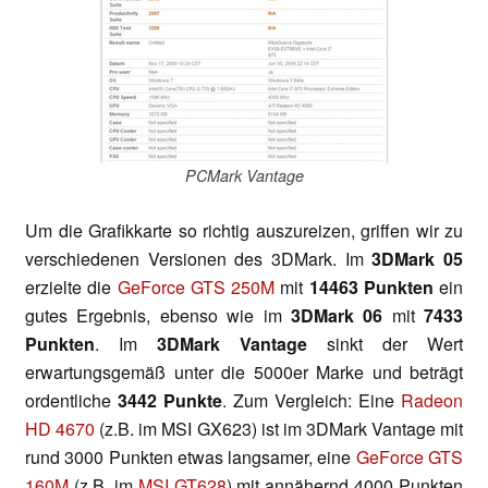
PCMark Vantage
Um die Grafikkarte so richtig auszureizen, griffen wir zu
verschiedenen Versionen des 3DMark. Im
3DMark 05
erzielte die
GeForce GTS 250M
mit
14463 Punkten
ein
gutes Ergebnis, ebenso wie im
3DMark 06
mit
7433
Punkten
. Im
3DMark Vantage
sinkt der Wert
erwartungsgemäß unter die 5000er Marke und beträgt
ordentliche
3442 Punkte
. Zum Vergleich: Eine
Radeon
HD 4670
(z.B. im MSI GX623) ist im 3DMark Vantage mit
rund 3000 Punkten etwas langsamer, eine
GeForce GTS
160M
(z.B. im
MSI GT628
) mit annähernd 4000 Punkten