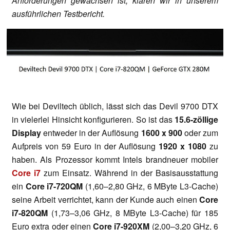
Anforderungen gewachsen ist, klären wir in unserem
ausführlichen Testbericht.
Wie bei Deviltech üblich, lässt sich das Devil 9700 DTX
in vielerlei Hinsicht konfigurieren. So ist das
15.6-zöllige
Display
entweder in der Auflösung
1600 x 900
oder zum
Aufpreis von 59 Euro in der Auflösung
1920 x 1080
zu
haben. Als Prozessor kommt Intels brandneuer mobiler
Core i7
zum Einsatz. Während in der Basisausstattung
ein
Core i7-720QM
(1,60–2,80 GHz, 6 MByte L3-Cache)
seine Arbeit verrichtet, kann der Kunde auch einen
Core
i7-820QM
(1,73–3,06 GHz, 8 MByte L3-Cache) für 185
Euro extra oder einen
Core i7-920XM
(2,00–3,20 GHz, 6