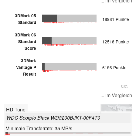
... im Vergleich
3DMark 05
18981 Punkte
Standard
3DMark 06
Standard
12518 Punkte
Score
3DMark
Vantage P
6156 Punkte
Result
Hilfe
... im Vergleich
HD Tune
WDC Scorpio Black WD3200BJKT-00F4T0
Minimale Transferrate: 35 MB/s