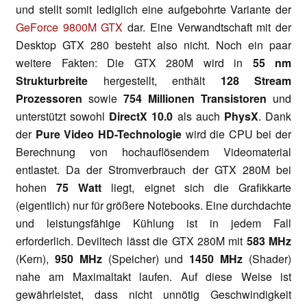
und stellt somit lediglich eine aufgebohrte Variante der
GeForce 9800M GTX
dar. Eine Verwandtschaft mit der
Desktop GTX 280 besteht also nicht. Noch ein paar
weitere Fakten: Die GTX 280M wird in
55 nm
Strukturbreite
hergestellt, enthält
128 Stream
Prozessoren
sowie
754 Millionen Transistoren
und
unterstützt sowohl
DirectX 10.0
als auch
PhysX
. Dank
der
Pure Video HD-Technologie
wird die CPU bei der
Berechnung von hochauflösendem Videomaterial
entlastet. Da der Stromverbrauch der GTX 280M bei
hohen
75 Watt
liegt, eignet sich die Grafikkarte
(eigentlich) nur für größere Notebooks. Eine durchdachte
und leistungsfähige Kühlung ist in jedem Fall
erforderlich. Deviltech lässt die GTX 280M mit
583 MHz
(Kern),
950 MHz
(Speicher) und
1450 MHz
(Shader)
nahe am Maximaltakt laufen. Auf diese Weise ist
gewährleistet, dass nicht unnötig Geschwindigkeit