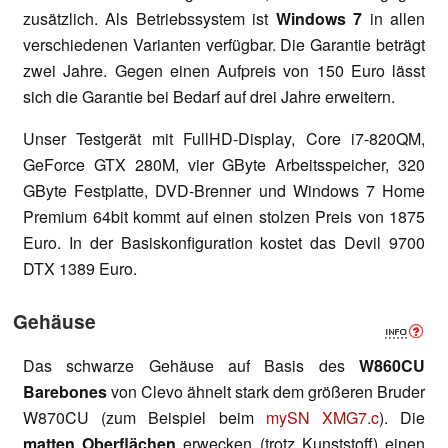
zusätzlich. Als Betriebssystem ist
Windows 7
in allen
verschiedenen Varianten verfügbar. Die Garantie beträgt
zwei Jahre. Gegen einen Aufpreis von 150 Euro lässt
sich die Garantie bei Bedarf auf drei Jahre erweitern.
Unser Testgerät mit FullHD-Display, Core i7-820QM,
GeForce GTX 280M, vier GByte Arbeitsspeicher, 320
GByte Festplatte, DVD-Brenner und Windows 7 Home
Premium 64bit kommt auf einen stolzen Preis von 1875
Euro. In der Basiskonfiguration kostet das Devil 9700
DTX 1389 Euro.
Gehäuse
Das schwarze Gehäuse auf Basis des
W860CU
Barebones
von Clevo ähnelt stark dem größeren Bruder
W870CU (zum Beispiel beim
mySN XMG7.c
). Die
matten Oberflächen
erwecken (trotz Kunststoff) einen