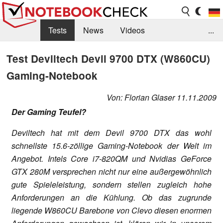
Tests
News
Videos
...
Benchmarks & Tech
Externe Tests
Test Deviltech Devil 9700 DTX (W860CU)
Gaming-Notebook
Kaufberatung
Deals
Suche
Jobs
Forum
Von: Florian Glaser 11.11.2009
Der Gaming Teufel?
Deviltech hat mit dem Devil 9700 DTX das wohl
schnellste 15.6-zöllige Gaming-Notebook der Welt im
Angebot. Intels Core i7-820QM und Nvidias GeForce
GTX 280M versprechen nicht nur eine außergewöhnlich
gute Spieleleistung, sondern stellen zugleich hohe
Anforderungen an die Kühlung. Ob das zugrunde
liegende W860CU Barebone von Clevo diesen enormen