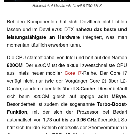
Blickwinkel Deviltech Devil 9700 DTX
Bei den Komponenten hat sich Deviltech nicht bitten
lassen und im Devil 9700 DTX
nahezu das beste und
leistungsfähigste an Hardware
integriert, was man
momentan käuflich erwerben kann.
Die CPU stammt dabei von Intel und hört auf den Namen
820QM
. Der 820QM ist die aktuell zweitschnellste CPU
aus Intels neuer mobiler
Core i7
-Reihe. Der Core i7
verfügt nicht nur (wie der Vorgänger Core 2) über L2-
Cache, sondern ebenfalls über
L3-Cache
. Dieser beläuft
sich beim 820QM gleich auf üppige
acht MByte
.
Besonderheit ist zudem die sogenannte
Turbo-Boost-
Funktion
, mit der sich der Prozessor bei Bedarf
automatisch von
1,73 auf bis zu 3,06 GHz
übertaktet. So
hält sich im Idle-Betrieb einerseits der Stromverbrauch in