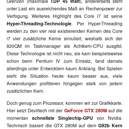
Grenzen (maximale
TDP 45 Watt
), andererseits steht
unter Last ein ausreichendes Maß an Rechenpower zur
Verfügung. Weiteres Highlight des Core i7 ist seine
Hyper-Threading-Technologie
. Per Hyper-Threading
werden zu den vier real existierenden Kernen des Core
i7 vier zusätzliche Kerne simuliert, weshalb sich der
820QM im Taskmanager als Achtkern-CPU ausgibt.
Diese Technologie ist nicht neu, sie kam beispielsweise
schon beim Pentium IV zum Einsatz, fand damals
allerdings unter Entwicklern kaum Anklang. Bei Spielen
sieht die Situation heute kaum besser aus, viele
Anwendungen profitieren hingegen stark von jedem
zusätzlichen Kern.
Doch genug zum Prozessor, kommen wir zur Grafikkarte.
Hier setzt Deviltech mit der
GeForce GTX 280M
auf die
momentan
schnellste Singlechip-GPU
von Nvidia.
Technisch basiert die GTX 280M auf dem
G92b Kern