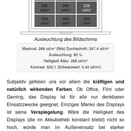
255
268
238
cd/m²
cd/m²
cd/m²
259
260
255
cd/m²
cd/m²
cd/m²
Ausleuchtung des Bildschirms
Maximal: 268 cd/m² (Nits) Durchschnitt: 247.4 cd/m²
Ausleuchtung: 82 %
Helligkeit Akku: 268 cd/m²
Kontrast: 623:1 (Schwarzwert: 0.43 cd/m²)
Subjektiv gefielen uns vor allem die
kräftigen und
natürlich wirkenden Farben
. Ob Office, Film oder
Gaming, das Display ist für alle nur denkbaren
Einsatzzwecke geeignet. Einziges Manko des Displays
ist seine
Verspiegelung
. Wäre die Helligkeit des
Displays (die im Akkubetrieb konstant bleibt) nicht so
hoch, würde man im Außeneinsatz bei starker