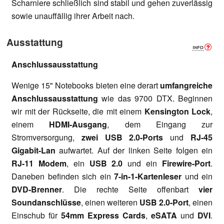
Scharniere schließlich sind stabil und gehen zuverlässig
sowie unauffällig ihrer Arbeit nach.
Ausstattung
Anschlussausstattung
Wenige 15" Notebooks bieten eine derart
umfangreiche
Anschlussausstattung
wie das 9700 DTX. Beginnen
wir mit der Rückseite, die mit einem
Kensington Lock
,
einem
HDMI-Ausgang
, dem Eingang zur
Stromversorgung,
zwei USB 2.0-Ports
und
RJ-45
Gigabit-Lan
aufwartet. Auf der linken Seite folgen ein
RJ-11 Modem
, ein
USB 2.0
und ein
Firewire-Port
.
Daneben befinden sich ein
7-in-1-Kartenleser
und ein
DVD-Brenner
. Die rechte Seite offenbart
vier
Soundanschlüsse
, einen weiteren
USB 2.0-Port
, einen
Einschub für
54mm Express Cards
,
eSATA
und
DVI
.