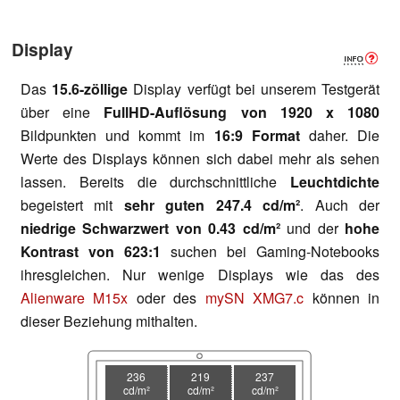
Display
Das
15.6-zöllige
Display verfügt bei unserem Testgerät
über eine
FullHD-Auflösung von 1920 x 1080
Bildpunkten und kommt im
16:9 Format
daher. Die
Werte des Displays können sich dabei mehr als sehen
lassen. Bereits die durchschnittliche
Leuchtdichte
begeistert mit
sehr guten 247.4 cd/m²
. Auch der
niedrige Schwarzwert von 0.43 cd/m²
und der
hohe
Kontrast von 623:1
suchen bei Gaming-Notebooks
ihresgleichen. Nur wenige Displays wie das des
Alienware M15x
oder des
mySN XMG7.c
können in
dieser Beziehung mithalten.
236
219
237
cd/m²
cd/m²
cd/m²