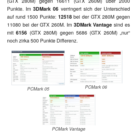
(GTX 280M) gegen 16611 (GTX 260M) über 2000
Punkte. Im
3DMark 06
verringert sich der Unterschied
auf rund 1500 Punkte:
12518
bei der GTX 280M gegen
11080 bei der GTX 260M. Im
3DMark Vantage
sind es
mit
6156
(GTX 280M) gegen 5686 (GTX 260M) „nur“
noch zirka 500 Punkte Differenz.
PCMark 06
PCMark 05
PCMark Vantage