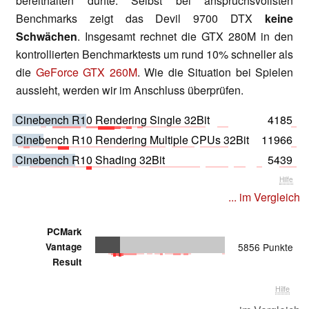
bereithalten dürfte. Selbst bei anspruchsvollsten
Benchmarks zeigt das Devil 9700 DTX
keine
Schwächen
. Insgesamt rechnet die GTX 280M in den
kontrollierten Benchmarktests um rund 10% schneller als
die
GeForce GTX 260M
. Wie die Situation bei Spielen
aussieht, werden wir im Anschluss überprüfen.
Cinebench R10 Rendering Single 32Bit
4185
Cinebench R10 Rendering Multiple CPUs 32Bit
11966
Cinebench R10 Shading 32Bit
5439
Hilfe
... im Vergleich
PCMark
Vantage
5856 Punkte
Result
Hilfe