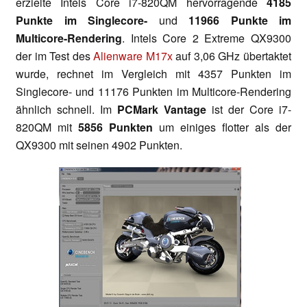
erzielte Intels Core i7-820QM hervorragende
4185
Punkte im Singlecore-
und
11966 Punkte im
Multicore-Rendering
. Intels Core 2 Extreme QX9300
der im Test des
Alienware M17x
auf 3,06 GHz übertaktet
wurde, rechnet im Vergleich mit 4357 Punkten im
Singlecore- und 11176 Punkten im Multicore-Rendering
ähnlich schnell. Im
PCMark Vantage
ist der Core i7-
820QM mit
5856 Punkten
um einiges flotter als der
QX9300 mit seinen 4902 Punkten.