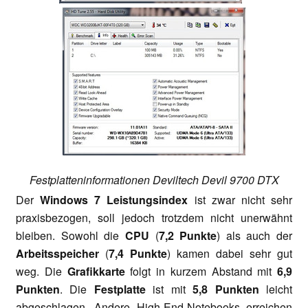
Festplatteninformationen Deviltech Devil 9700 DTX
Der
Windows 7 Leistungsindex
ist zwar nicht sehr
praxisbezogen, soll jedoch trotzdem nicht unerwähnt
bleiben. Sowohl die
CPU
(
7,2 Punkte
) als auch der
Arbeitsspeicher
(
7,4 Punkte
) kamen dabei sehr gut
weg. Die
Grafikkarte
folgt in kurzem Abstand mit
6,9
Punkten
. Die
Festplatte
ist mit
5,8 Punkten
leicht
abgeschlagen. Andere High-End-Notebooks erreichen