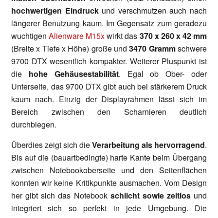
hochwertigen Eindruck
und verschmutzen auch nach
längerer Benutzung kaum. Im Gegensatz zum geradezu
wuchtigen
Alienware M15x
wirkt das
370 x 260 x 42 mm
(Breite x Tiefe x Höhe) große und
3470 Gramm
schwere
9700 DTX wesentlich kompakter. Weiterer Pluspunkt ist
die
hohe Gehäusestabilität
. Egal ob Ober- oder
Unterseite, das 9700 DTX gibt auch bei stärkerem Druck
kaum nach. Einzig der Displayrahmen lässt sich im
Bereich zwischen den Scharnieren deutlich
durchbiegen.
Überdies zeigt sich die
Verarbeitung als hervorragend
.
Bis auf die (bauartbedingte) harte Kante beim Übergang
zwischen Notebookoberseite und den Seitenflächen
konnten wir keine Kritikpunkte ausmachen. Vom Design
her gibt sich das Notebook
schlicht sowie zeitlos
und
integriert sich so perfekt in jede Umgebung. Die