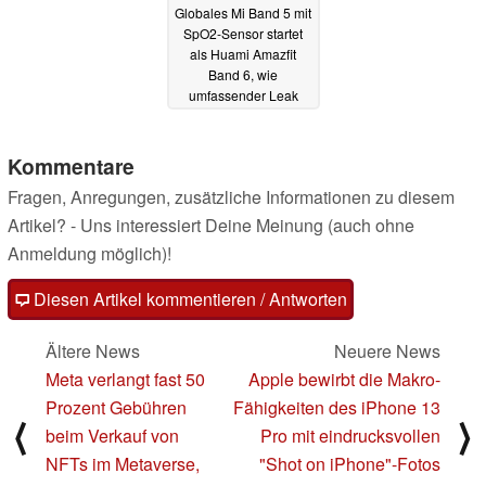
Globales Mi Band 5 mit
SpO2-Sensor startet
als Huami Amazfit
Band 6, wie
umfassender Leak
beweist
01.08.2020
Kommentare
Fragen, Anregungen, zusätzliche Informationen zu diesem
Artikel? - Uns interessiert Deine Meinung (auch ohne
Anmeldung möglich)!
Diesen Artikel kommentieren / Antworten
Ältere News
Neuere News
Meta verlangt fast 50
Apple bewirbt die Makro-
Prozent Gebühren
Fähigkeiten des iPhone 13
⟨
⟩
beim Verkauf von
Pro mit eindrucksvollen
NFTs im Metaverse,
"Shot on iPhone"-Fotos