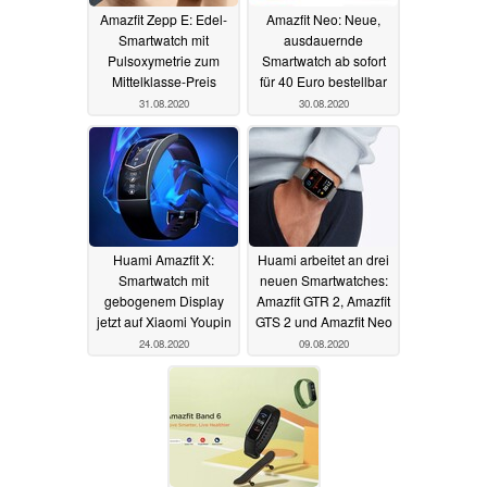
Amazfit Zepp E: Edel-
Amazfit Neo: Neue,
Smartwatch mit
ausdauernde
Pulsoxymetrie zum
Smartwatch ab sofort
Mittelklasse-Preis
für 40 Euro bestellbar
31.08.2020
30.08.2020
Huami Amazfit X:
Huami arbeitet an drei
Smartwatch mit
neuen Smartwatches:
gebogenem Display
Amazfit GTR 2, Amazfit
jetzt auf Xiaomi Youpin
GTS 2 und Amazfit Neo
24.08.2020
09.08.2020