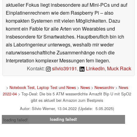
aktueller Fokus liegt insbesondere auf Mini-PCs und auf
Einplatinenrechnern wie dem Raspberry Pi – also
kompakten Systemen mit vielen Möglichkeiten. Dazu
kommt ein Faible für alle Arten von Wearables und
insbesondere für Smartwatches. Hauptberuflich bin ich
als Laboringenieur unterwegs, weshalb mir weder
naturwissenschaftliche Zusammenhänge noch die
Interpretation komplexer Messungen fern liegen.
Kontakt:
silvio39191
,
LinkedIn
,
Muck Rack
>
Notebook Test, Laptop Test und News
>
News
>
Newsarchiv
>
News
2022-04
> Top-Deal: Die bis 5 ATM wasserdichte Amazfit Bip U mit SpO2
gibt es aktuell bei Amazon zum Bestpreis
Autor: Silvio Werner, 13.04.2022 (Update: 5.05.2025)
loading failed!
loading failed!