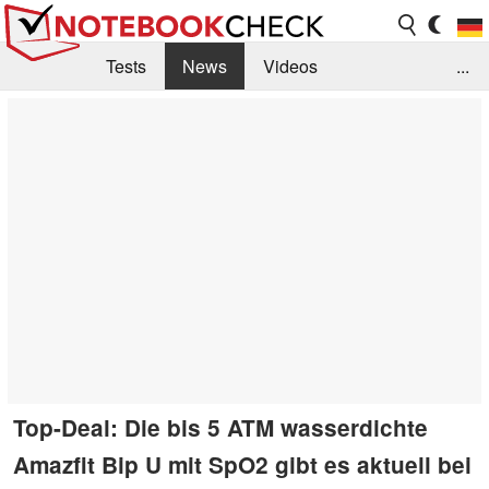
Tests
News
Videos
...
Benchmarks & Tech
Externe Tests
Kaufberatung
Deals
Suche
Jobs
Forum
Top-Deal: Die bis 5 ATM wasserdichte
Amazfit Bip U mit SpO2 gibt es aktuell bei