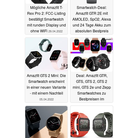
Mögliche Amazfit T-
Smartwatch-Deal:
Rex Pro 2: FCC-Listing
Amazfit GTR 2E mit
bestätigt Smartwatch
AMOLED, SpO2, Alexa
mit runden Display und
und 24 Tage Akku zum
ohne WiFi
absoluten Bestpreis
29.04.2022
unter 70 Euro
22.04.2022
Amazfit GTS 2 Mini: Die
Deal: Amazfit GTR,
Smartwatch erscheint
GTS, GTS 2, GTS 2
in einer neuen Variante
mini, GTS 2e und Zepp
- mit einem Nachteil
Smartwatches zu
Bestpreisen im
05.04.2022
Angebot
17.02.2022