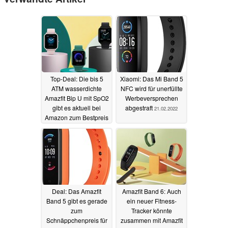
Top-Deal: Die bis 5
Xiaomi: Das Mi Band 5
ATM wasserdichte
NFC wird für unerfüllte
Amazfit Bip U mit SpO2
Werbeversprechen
gibt es aktuell bei
abgestraft
21.02.2022
Amazon zum Bestpreis
13.04.2022
Deal: Das Amazfit
Amazfit Band 6: Auch
Band 5 gibt es gerade
ein neuer Fitness-
zum
Tracker könnte
Schnäppchenpreis für
zusammen mit Amazfit