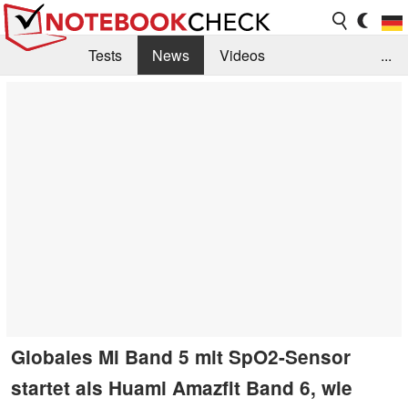
Tests
News
Videos
...
Benchmarks & Tech
Externe Tests
Kaufberatung
Deals
Suche
Jobs
Forum
Globales Mi Band 5 mit SpO2-Sensor
startet als Huami Amazfit Band 6, wie