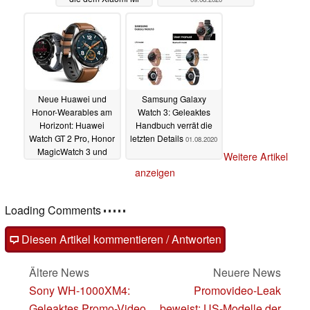
Band 5 fehlen
01.09.2020
Neue Huawei und
Samsung Galaxy
Honor-Wearables am
Watch 3: Geleaktes
Horizont: Huawei
Handbuch verrät die
Watch GT 2 Pro, Honor
letzten Details
01.08.2020
MagicWatch 3 und
Weitere Artikel
Watch GS Pro, Honor
anzeigen
Band 6
02.08.2020
Loading Comments
Diesen Artikel kommentieren / Antworten
Ältere News
Neuere News
Sony WH-1000XM4:
Promovideo-Leak
Geleaktes Promo-Video
beweist: US-Modelle der