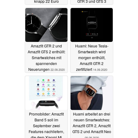
knapp 22 Euro
GTR 3 und GTS 3
kommen
07.01.2022
30.09.2021
Amazfit GTR 2 und
Huami: Neue Tesla-
Amazfit GTS 2 enthüllt:
Smartwatch wird
Smartwatches mit
morgen enthüllt,
spannenden
Amazfit GTR 2
Neuerungen
zertifiziert
22.09.2020
14.09.2020
Promobilder: Amazfit
Huami arbeitet an drei
Band 5 soll im
neuen Smartwatches:
September zwei
Amazfit GTR 2, Amazfit
Features nachliefern,
GTS 2 und Amazfit Neo
die dem Xiaomi Mi
09.08.2020