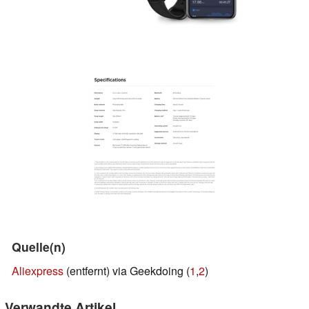
Quelle(n)
Aliexpress
(entfernt) via Geekdoing (
1
,
2
)
Verwandte Artikel