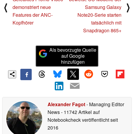
⟨
⟩
demonstriert neue
Samsung Galaxy
Features der ANC-
Note20-Serie starten
Kopfhörer
tatsächlich mit
Snapdragon 865+
Als bevorzugte Quelle
auf Google
hinzufügen
Alexander Fagot
- Managing Editor
News
- 11742 Artikel auf
Notebookcheck veröffentlicht
seit
2016