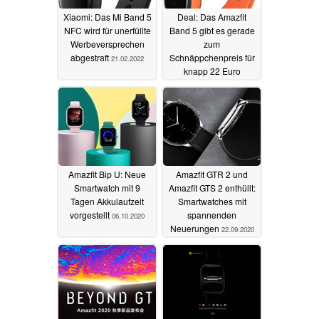
Xiaomi: Das Mi Band 5
Deal: Das Amazfit
NFC wird für unerfüllte
Band 5 gibt es gerade
Werbeversprechen
zum
abgestraft
Schnäppchenpreis für
21.02.2022
knapp 22 Euro
07.01.2022
Amazfit Bip U: Neue
Amazfit GTR 2 und
Smartwatch mit 9
Amazfit GTS 2 enthüllt:
Tagen Akkulaufzeit
Smartwatches mit
vorgestellt
spannenden
06.10.2020
Neuerungen
22.09.2020