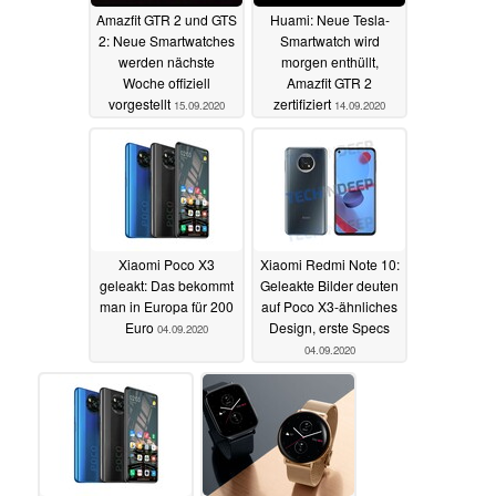
Amazfit GTR 2 und GTS
Huami: Neue Tesla-
2: Neue Smartwatches
Smartwatch wird
werden nächste
morgen enthüllt,
Woche offiziell
Amazfit GTR 2
vorgestellt
zertifiziert
15.09.2020
14.09.2020
Xiaomi Poco X3
Xiaomi Redmi Note 10:
geleakt: Das bekommt
Geleakte Bilder deuten
man in Europa für 200
auf Poco X3-ähnliches
Euro
Design, erste Specs
04.09.2020
04.09.2020