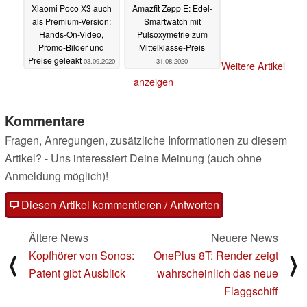
Xiaomi Poco X3 auch
Amazfit Zepp E: Edel-
als Premium-Version:
Smartwatch mit
Hands-On-Video,
Pulsoxymetrie zum
Promo-Bilder und
Mittelklasse-Preis
Preise geleakt
03.09.2020
31.08.2020
Weitere Artikel
anzeigen
Kommentare
Fragen, Anregungen, zusätzliche Informationen zu diesem
Artikel? - Uns interessiert Deine Meinung (auch ohne
Anmeldung möglich)!
Diesen Artikel kommentieren / Antworten
Ältere News
Neuere News
Kopfhörer von Sonos:
OnePlus 8T: Render zeigt
⟨
⟩
Patent gibt Ausblick
wahrscheinlich das neue
Flaggschiff