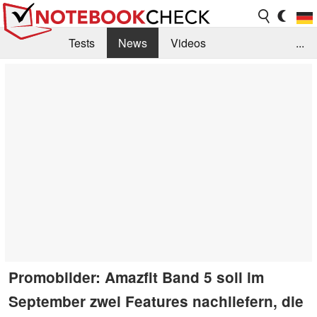
Tests
News
Videos
...
Benchmarks & Tech
Externe Tests
Kaufberatung
Deals
Suche
Jobs
Forum
Promobilder: Amazfit Band 5 soll im
September zwei Features nachliefern, die