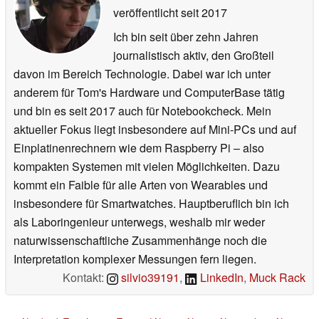
veröffentlicht
seit 2017
Ich bin seit über zehn Jahren
journalistisch aktiv, den Großteil
davon im Bereich Technologie. Dabei war ich unter
anderem für Tom's Hardware und ComputerBase tätig
und bin es seit 2017 auch für Notebookcheck. Mein
aktueller Fokus liegt insbesondere auf Mini-PCs und auf
Einplatinenrechnern wie dem Raspberry Pi – also
kompakten Systemen mit vielen Möglichkeiten. Dazu
kommt ein Faible für alle Arten von Wearables und
insbesondere für Smartwatches. Hauptberuflich bin ich
als Laboringenieur unterwegs, weshalb mir weder
naturwissenschaftliche Zusammenhänge noch die
Interpretation komplexer Messungen fern liegen.
Kontakt:
silvio39191
,
LinkedIn
,
Muck Rack