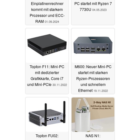
Einplatinenrechner
PC startet mit Ryzen 7
kommt mit starkem
7730U
04.05.2023
Prozessor und ECC-
RAM
01.09.2024
Topton F11: Mini-PC
M600: Neuer Mini-PC
mit dedizierter
startet mit starken
Grafikkarte, Core i7
Ryzen-Prozessoren
und Mini-PCIe
und schnellem
30.11.2022
Ethernet
19.11.2022
Topton FU02:
NAS N1: