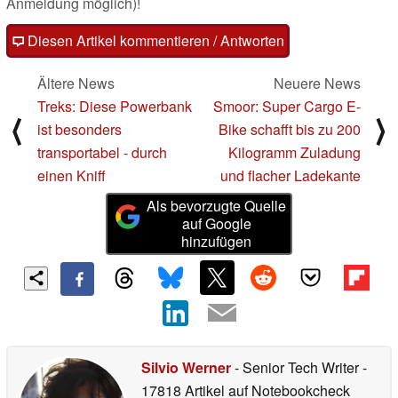
Anmeldung möglich)!
Diesen Artikel kommentieren / Antworten
Ältere News
Neuere News
Treks: Diese Powerbank
Smoor: Super Cargo E-
⟨
⟩
ist besonders
Bike schafft bis zu 200
transportabel - durch
Kilogramm Zuladung
einen Kniff
und flacher Ladekante
Als bevorzugte Quelle
auf Google
hinzufügen
Silvio Werner
- Senior Tech Writer
-
17818 Artikel auf Notebookcheck