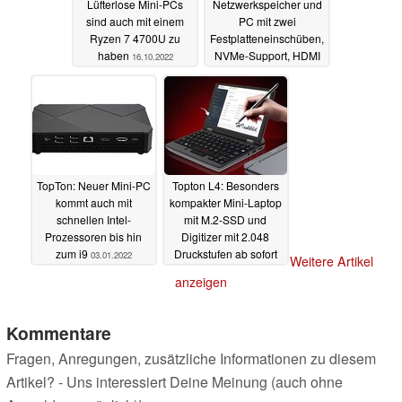
Lüfterlose Mini-PCs
Netzwerkspeicher und
sind auch mit einem
PC mit zwei
Ryzen 7 4700U zu
Festplatteneinschüben,
haben
NVMe-Support, HDMI
16.10.2022
und AMD-CPU
06.09.2022
TopTon: Neuer Mini-PC
Topton L4: Besonders
kommt auch mit
kompakter Mini-Laptop
schnellen Intel-
mit M.2-SSD und
Prozessoren bis hin
Digitizer mit 2.048
zum i9
Druckstufen ab sofort
03.01.2022
Weitere Artikel
erhältlich
08.06.2021
anzeigen
Kommentare
Fragen, Anregungen, zusätzliche Informationen zu diesem
Artikel? - Uns interessiert Deine Meinung (auch ohne