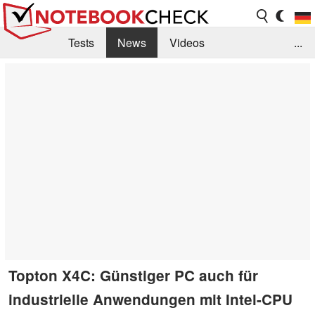
Tests
News
Videos
...
Benchmarks & Tech
Externe Tests
Kaufberatung
Deals
Suche
Jobs
Forum
Topton X4C: Günstiger PC auch für
industrielle Anwendungen mit Intel-CPU