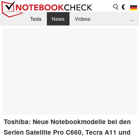
Tests
News
Videos
...
Benchmarks & Tech
Externe Tests
Kaufberatung
Deals
Suche
Jobs
Forum
Toshiba: Neue Notebookmodelle bei den
Serien Satellite Pro C660, Tecra A11 und