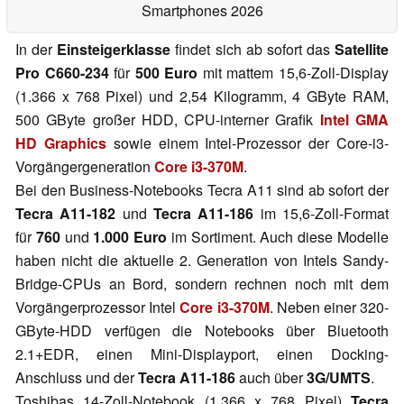
Smartphones 2026
In der
Einsteigerklasse
findet sich ab sofort das
Satellite
Pro C660-234
für
500 Euro
mit mattem 15,6-Zoll-Display
(1.366 x 768 Pixel) und 2,54 Kilogramm, 4 GByte RAM,
500 GByte großer HDD, CPU-interner Grafik
Intel GMA
HD Graphics
sowie einem Intel-Prozessor der Core-i3-
Vorgängergeneration
Core i3-370M
.
Bei den Business-Notebooks Tecra A11 sind ab sofort der
Tecra A11-182
und
Tecra A11-186
im 15,6-Zoll-Format
für
760
und
1.000 Euro
im Sortiment. Auch diese Modelle
haben nicht die aktuelle 2. Generation von Intels Sandy-
Bridge-CPUs an Bord, sondern rechnen noch mit dem
Vorgängerprozessor Intel
Core i3-370M
. Neben einer 320-
GByte-HDD verfügen die Notebooks über Bluetooth
2.1+EDR, einen Mini-Displayport, einen Docking-
Anschluss und der
Tecra A11-186
auch über
3G/UMTS
.
Toshibas 14-Zoll-Notebook (1.366 x 768 Pixel)
Tecra