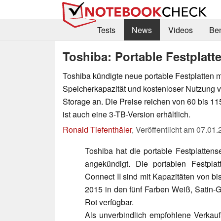
Tests
News
Videos
Be
Toshiba: Portable Festplatt
Toshiba kündigte neue portable Festplatten m
Speicherkapazität und kostenloser Nutzung 
Storage an. Die Preise reichen von 60 bis 11
ist auch eine 3-TB-Version erhältlich.
Ronald Tiefenthäler
,
Veröffentlicht am
07.01.
Toshiba hat die portable Festplattens
angekündigt. Die portablen Festpla
Connect II sind mit Kapazitäten von bi
2015 in den fünf Farben Weiß, Satin-
Rot verfügbar.
Als unverbindlich empfohlene Verkauf