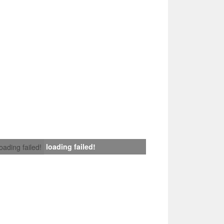
loading failed!
loading failed!