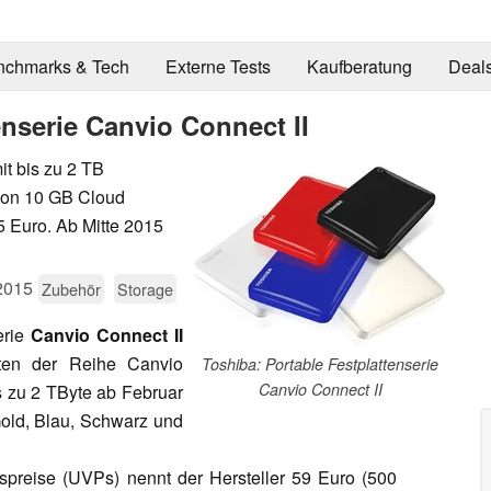
nchmarks & Tech
Externe Tests
Kaufberatung
Deal
enserie Canvio Connect II
it bis zu 2 TB
von 10 GB Cloud
5 Euro. Ab Mitte 2015
2015
Zubehör
Storage
erie
Canvio Connect II
tten der Reihe Canvio
Toshiba: Portable Festplattenserie
Canvio Connect II
s zu 2 TByte ab Februar
Gold, Blau, Schwarz und
spreise (UVPs) nennt der Hersteller 59 Euro (500