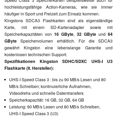
Speed Class 3 Speicherkarten beispielsweise auch für
hochleistungsfähige Action-Kameras, wie sie immer
häufiger in Sport und Freizeit zum Einsatz kommen.
Kingstons SDCA3 Flashkarten sind als eigenständige
Karte, mit einem SD-Kartenadapter sowie mit
Speicherkapazitäten von
16 GByte
,
32 GByte
und
64
GByte
Speichervolumen erhältlich. Für die SDCA3
gewährt Kingston eine lebenslange Garantie und
kostenlosen technischen Support.
Spezifikationen Kingston SDHC/SDXC UHS-I U3
Flashkarte (lt. Hersteller):
UHS-I Speed Class 3 : bis zu 90 MB/s Lesen und 80
MB/s Schreiben; kontinuierliche Aufnahmen,
Videodrehs und schnelle Datentransfers
Speicherkapazität: 16 GB, 32 GB, 64 GB
Leistung: 90 MB/s Lesen und 80 MB/s Schreiben,
UHS-I Speed Class 3 (U3)