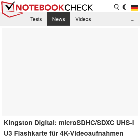
Tests
News
Videos
...
Benchmarks & Tech
Externe Tests
Kaufberatung
Deals
Suche
Jobs
Forum
Kingston Digital: microSDHC/SDXC UHS-I
U3 Flashkarte für 4K-Videoaufnahmen