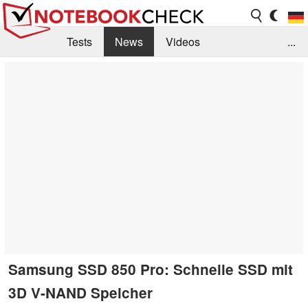
Tests
News
Videos
...
Benchmarks & Tech
Externe Tests
Kaufberatung
Deals
Suche
Jobs
Forum
Samsung SSD 850 Pro: Schnelle SSD mit
3D V-NAND Speicher