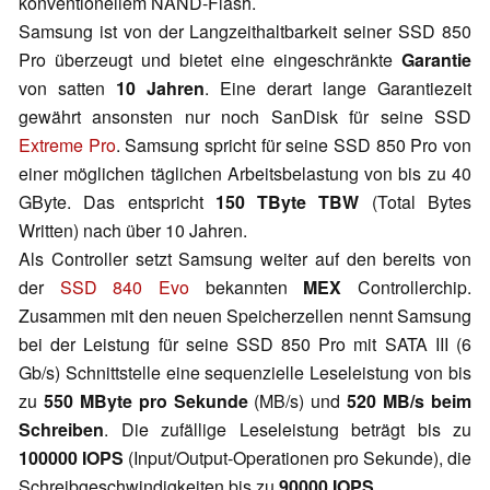
konventionellem NAND-Flash.
Samsung ist von der Langzeithaltbarkeit seiner SSD 850
Pro überzeugt und bietet eine eingeschränkte
Garantie
von satten
10 Jahren
. Eine derart lange Garantiezeit
gewährt ansonsten nur noch SanDisk für seine SSD
Extreme Pro
. Samsung spricht für seine SSD 850 Pro von
einer möglichen täglichen Arbeitsbelastung von bis zu 40
GByte. Das entspricht
150 TByte TBW
(Total Bytes
Written) nach über 10 Jahren.
Als Controller setzt Samsung weiter auf den bereits von
der
SSD 840 Evo
bekannten
MEX
Controllerchip.
Zusammen mit den neuen Speicherzellen nennt Samsung
bei der Leistung für seine SSD 850 Pro mit SATA III (6
Gb/s) Schnittstelle eine sequenzielle Leseleistung von bis
zu
550 MByte pro Sekunde
(MB/s) und
520 MB/s beim
Schreiben
. Die zufällige Leseleistung beträgt bis zu
100000 IOPS
(Input/Output-Operationen pro Sekunde), die
Schreibgeschwindigkeiten bis zu
90000 IOPS
.