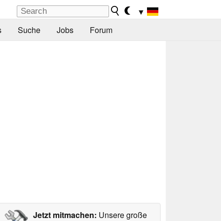
▼
s
Suche
Jobs
Forum
Jetzt mitmachen:
Unsere große