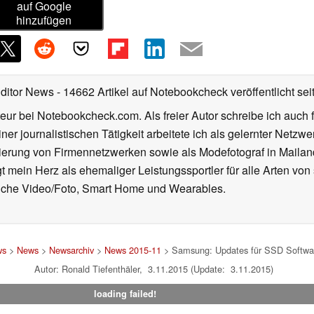
auf Google
hinzufügen
Editor News
- 14662 Artikel auf Notebookcheck veröffentlicht
sei
eur bei Notebookcheck.com. Als freier Autor schreibe ich auch 
ner journalistischen Tätigkeit arbeitete ich als gelernter Netzw
ierung von Firmennetzwerken sowie als Modefotograf in Mailan
 mein Herz als ehemaliger Leistungssportler für alle Arten von
reiche Video/Foto, Smart Home und Wearables.
ws
>
News
>
Newsarchiv
>
News 2015-11
> Samsung: Updates für SSD Softwar
Autor: Ronald Tiefenthäler, 3.11.2015 (Update: 3.11.2015)
loading failed!