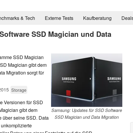
nchmarks & Tech
Externe Tests
Kaufberatung
Deal
Software SSD Magician und Data
ogramme SSD Magician
SSD Magician gibt dem
a Migration sorgt für
2015
Storage
e Versionen für SSD
Magician gibt dem
Samsung: Updates für SSD Software
SSD Magician und Data Migration
e über seine SSD. Data
 unkomplizierte