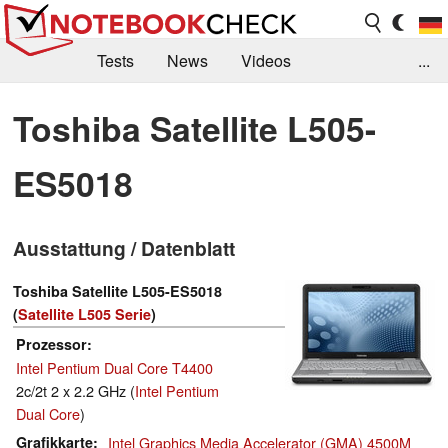
Tests
News
Videos
...
Benchmarks & Tech
Externe Tests
Toshiba Satellite L505-
Kaufberatung
Deals
Suche
Jobs
ES5018
Forum
Ausstattung / Datenblatt
Toshiba Satellite L505-ES5018
(
Satellite L505 Serie
)
Prozessor
Intel Pentium Dual Core T4400
2c/2t 2 x 2.2 GHz (
Intel Pentium
Dual Core
)
Grafikkarte
Intel Graphics Media Accelerator (GMA) 4500M