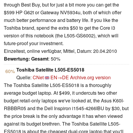
through Best Buy, but for just a bit more you can get the
$599 HP G62t or Gateway NV5934u, both of which offer
much better performance and battery life. If you like the
Toshiba brand, spend the extra $50 to get the Core i3
version of this notebook (the L505-GS6002), which will
future-proof your investment.
Einzeltest, online verfügbar, Mittel, Datum: 20.04.2010
Bewertung:
Gesamt
: 50%
Toshiba Satellite L505-ES5018
60%
Quelle:
CNet
EN→DE
Archive.org version
The Toshiba Satellite L505-ES5018 is a thoroughly
average budget laptop. At $499, it undercuts two other
budget retail-only laptops we've looked at, the Asus K60I-
RBBBR05 and the Dell Inspiron i1545-4266IBU by $30, but
the price break is the only advantage it has when viewed
against its budget brethren. The Toshiba Satellite L505-
ES5018 is about the cheapest dual-core laptop that you'll