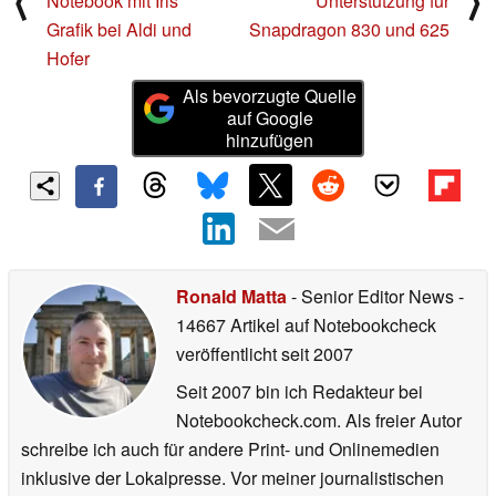
⟨
⟩
Notebook mit Iris
Unterstützung für
Grafik bei Aldi und
Snapdragon 830 und 625
Hofer
Als bevorzugte Quelle
auf Google
hinzufügen
Ronald Matta
- Senior Editor News
-
14667 Artikel auf Notebookcheck
veröffentlicht
seit 2007
Seit 2007 bin ich Redakteur bei
Notebookcheck.com. Als freier Autor
schreibe ich auch für andere Print- und Onlinemedien
inklusive der Lokalpresse. Vor meiner journalistischen