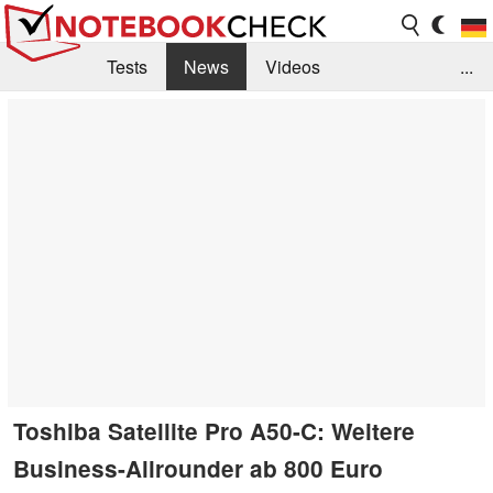
Tests
News
Videos
...
Benchmarks & Tech
Externe Tests
Kaufberatung
Deals
Suche
Jobs
Forum
Toshiba Satellite Pro A50-C: Weitere
Business-Allrounder ab 800 Euro