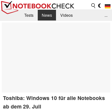
Tests
News
Videos
...
Benchmarks & Tech
Externe Tests
Kaufberatung
Deals
Suche
Jobs
Forum
Toshiba: Windows 10 für alle Notebooks
ab dem 29. Juli