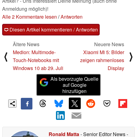
Artikel? - Uns interessiert Deine Meinung (auch ohne
Anmeldung möglich)!
Alle 2 Kommentare lesen
/
Antworten
Diesen Artikel kommentieren / Antworten
Ältere News
Neuere News
Medion: Multimode-
Xiaomi Mi 5: Bilder
⟨
⟩
Touch-Notebooks mit
zeigen rahmenloses
Windows 10 ab 29. Juli
Display
Als bevorzugte Quelle
auf Google
hinzufügen
Ronald Matta
- Senior Editor News
-