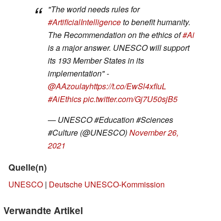
"The world needs rules for
#ArtificialIntelligence
to benefit humanity.
The Recommendation on the ethics of
#Ai
is a major answer. UNESCO will support
its 193 Member States in its
implementation" -
@AAzoulay
https://t.co/EwSl4xfiuL
#AiEthics
pic.twitter.com/Gj7U50sjB5
— UNESCO #Education #Sciences
#Culture (@UNESCO)
November 26,
2021
Quelle(n)
UNESCO
|
Deutsche UNESCO-Kommission
Verwandte Artikel