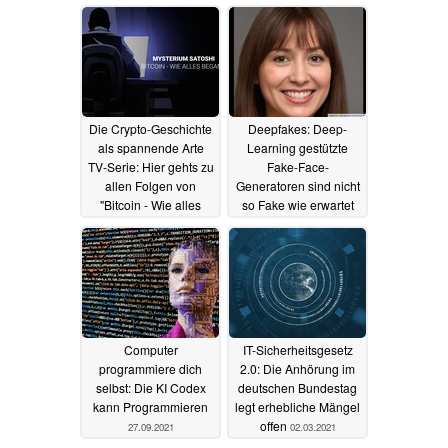
Vorsprung vor dem
Ryzen 3 3300X
02.12.2021
Die Crypto-Geschichte
Deepfakes: Deep-
als spannende Arte
Learning gestützte
TV-Serie: Hier gehts zu
Fake-Face-
allen Folgen von
Generatoren sind nicht
"Bitcoin - Wie alles
so Fake wie erwartet
begann. Mysterium
14.10.2021
Satoshi"
21.11.2021
Computer
IT-Sicherheitsgesetz
programmiere dich
2.0: Die Anhörung im
selbst: Die KI Codex
deutschen Bundestag
kann Programmieren
legt erhebliche Mängel
offen
27.09.2021
02.03.2021