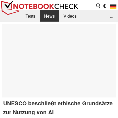
Tests
News
Videos
...
Benchmarks & Tech
Externe Tests
Kaufberatung
Deals
Suche
Jobs
Forum
UNESCO beschließt ethische Grundsätze
zur Nutzung von AI