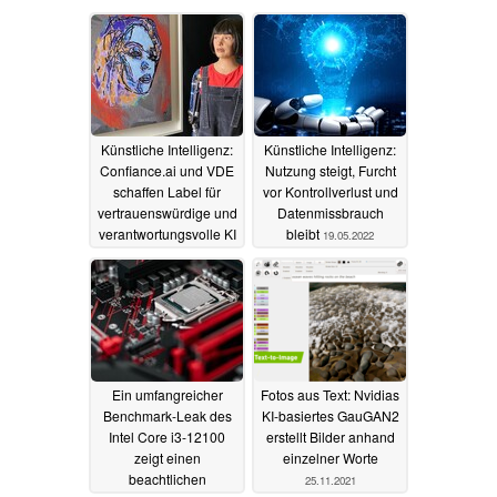
Künstliche Intelligenz:
Künstliche Intelligenz:
Confiance.ai und VDE
Nutzung steigt, Furcht
schaffen Label für
vor Kontrollverlust und
vertrauenswürdige und
Datenmissbrauch
verantwortungsvolle KI
bleibt
19.05.2022
12.10.2022
Ein umfangreicher
Fotos aus Text: Nvidias
Benchmark-Leak des
KI-basiertes GauGAN2
Intel Core i3-12100
erstellt Bilder anhand
zeigt einen
einzelner Worte
beachtlichen
25.11.2021