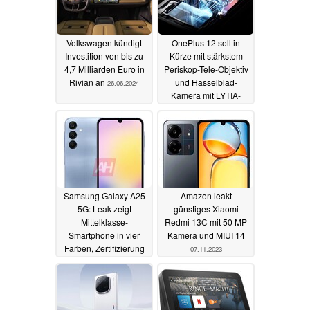
Volkswagen kündigt
OnePlus 12 soll in
Investition von bis zu
Kürze mit stärkstem
4,7 Milliarden Euro in
Periskop-Tele-Objektiv
Rivian an
und Hasselblad-
26.06.2024
Kamera mit LYTIA-
Sensor enthüllt werden
08.11.2023
Samsung Galaxy A25
Amazon leakt
5G: Leak zeigt
günstiges Xiaomi
Mittelklasse-
Redmi 13C mit 50 MP
Smartphone in vier
Kamera und MIUI 14
Farben, Zertifizierung
07.11.2023
bestätigt weitere Specs
08.11.2023