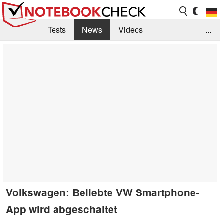
Tests
News
Videos
...
Benchmarks & Tech
Externe Tests
Kaufberatung
Deals
Suche
Jobs
Forum
Volkswagen: Beliebte VW Smartphone-
App wird abgeschaltet