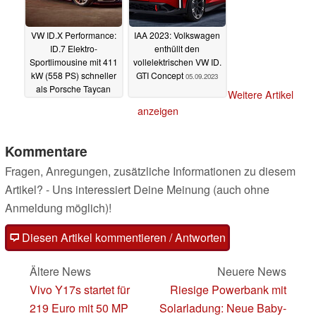
VW ID.X Performance:
IAA 2023: Volkswagen
ID.7 Elektro-
enthüllt den
Sportlimousine mit 411
vollelektrischen VW ID.
kW (558 PS) schneller
GTI Concept
05.09.2023
als Porsche Taycan
Weitere Artikel
und Tesla Model S?
anzeigen
11.09.2023
Kommentare
Fragen, Anregungen, zusätzliche Informationen zu diesem
Artikel? - Uns interessiert Deine Meinung (auch ohne
Anmeldung möglich)!
Diesen Artikel kommentieren / Antworten
Ältere News
Neuere News
Vivo Y17s startet für
Riesige Powerbank mit
219 Euro mit 50 MP
Solarladung: Neue Baby-