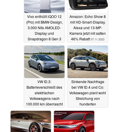
Vivo enthüllt iQOO 12
Amazon: Echo Show 8
(Pro) mit BMW-Design,
mit HD-Smart-Display,
3.000 Nits AMOLED-
Alexa und 13-MP-
Display und
Kamera jetzt mit satten
Snapdragon 8 Gen 3
46% Rabatt
07.11.2023
07.11.2023
VW ID.3:
Sinkende Nachfrage
Batterieverschleiß des
bei VW ID.4 und Co:
elektrischen
Volkswagen plant wohl
Volkswagens nach
Streichung von
100.000 km überrascht
hunderten
Arbeitsplätzen in
31.10.2023
Zwickau
13.09.2023