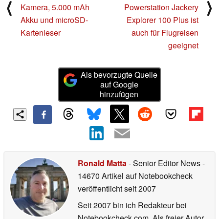
⟨
⟩
Kamera, 5.000 mAh
Powerstation Jackery
Akku und microSD-
Explorer 100 Plus ist
Kartenleser
auch für Flugreisen
geeignet
Als bevorzugte Quelle
auf Google
hinzufügen
Ronald Matta
- Senior Editor News
-
14670 Artikel auf Notebookcheck
veröffentlicht
seit 2007
Seit 2007 bin ich Redakteur bei
Notebookcheck.com. Als freier Autor