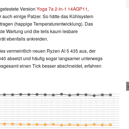
h getestete Version
Yoga 7a 2-in-1 14AGP11
,
ier auch einige Patzer. So hätte das Kühlsystem
rtragen (happige Temperaturentwicklung). Das
kte Wartung und die teils kaum lesbare
ät ebenfalls ankreiden.
 des vermeintlich neuen Ryzen AI 5 435 aus, der
5 340 absetzt und häufig sogar langsamer unterwegs
nsgesamt einen Tick besser abschneidet, erfahren