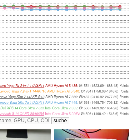
ovo Yoga 7a 2-in-1 14AGP11
AMD Ryzen AI 5 435:
Ø1554 (1523.69-1686.48) Points
Lenovo Yoga 7 2-in-1 14AKP10
AMD Ryzen AI 5 340:
Ø1784 (1756.08-1848.6) Points
novo Yoga Slim 7 14AKP G10
AMD Ryzen AI 7 350:
Ø2437 (2416.92-2477.39) Points
enovo Yoga Slim 7a 14AGP11
AMD Ryzen AI 7 445:
Ø1561 (1468.75-1706.12) Points
Dell XPS 14 Core Ultra 7 355
Intel Core Ultra 7 355:
Ø1536 (1489.92-1654.26) Points
ivobook S 14 OLED S5406SA
Intel Core Ultra 5 226V:
Ø1506 (1499.42-1513.6) Points