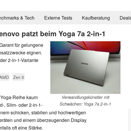
nchmarks & Tech
Externe Tests
Kaufberatung
Deal
enovo patzt beim Yoga 7a 2-in-1
 Garant für gelungene
Einsatzzwecke eignen.
der 2-in-1-Variante
AMD
Zen 5
 Yoga-Reihe kaum
Verwandlungskünstler mit
Schwächen: Yoga 7a 2-in-1
-, Slim- oder 2-in-1-
einem schicken, stabilen und hochwertigen
eräten und einem überzeugenden Display
falls oft eine Stärke.