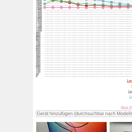
1650
1600
1550
1500
1450
1400
1350
1300
1250
1200
1150
1100
1050
1000
950
900
850
800
750
700
650
600
550
500
450
400
350
300
250
200
150
100
50
0
Len
Le
L
Asus V