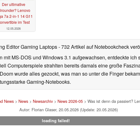
Der ultimative
llrounder? Lenovo
a 7a 2-in-1 14 G11
onvertible im Test
12.05.2026
ng Editor Gaming Laptops
- 732 Artikel auf Notebookcheck veröf
en mit MS-DOS und Windows 3.1 aufgewachsen, entdeckte ich sc
ell Computerspiele strahlten bereits damals eine große Faszin
u Doom wurde alles gezockt, was man so unter die Finger bekam.
istungsstarke Gaming-Notebooks.
und News
>
News
>
Newsarchiv
>
News 2026-05
> Was ist denn da passiert? Le
Autor: Florian Glaser, 20.05.2026 (Update: 20.05.2026)
loading failed!