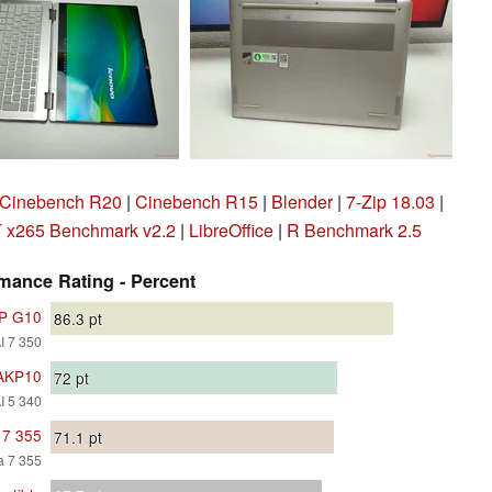
Cinebench R20
|
Cinebench R15
|
Blender
|
7-Zip 18.03
|
x265 Benchmark v2.2
|
LibreOffice
|
R Benchmark 2.5
mance Rating - Percent
KP G10
86.3
pt
I 7 350
4AKP10
72
pt
I 5 340
 7 355
71.1
pt
ra 7 355