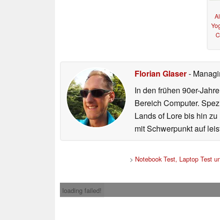
A
Yog
C
Florian Glaser
- Managi
In den frühen 90er-Jahr
Bereich Computer. Spezi
Lands of Lore bis hin z
mit Schwerpunkt auf le
>
Notebook Test, Laptop Test 
loading failed!