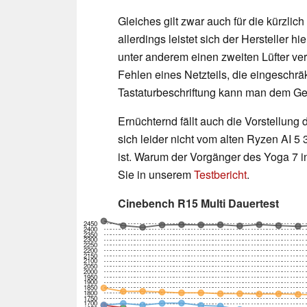
Gleiches gilt zwar auch für die kürzlic
allerdings leistet sich der Hersteller h
unter anderem einen zweiten Lüfter ve
Fehlen eines Netzteils, die eingeschrä
Tastaturbeschriftung kann man dem Ger
Ernüchternd fällt auch die Vorstellung
sich leider nicht vom alten Ryzen AI 
ist. Warum der Vorgänger des Yoga 7 i
Sie in unserem
Testbericht
.
Cinebench R15 Multi Dauertest
2450
2400
2350
2300
2250
2200
2150
2100
2050
2000
1950
1900
1850
1800
1750
1700