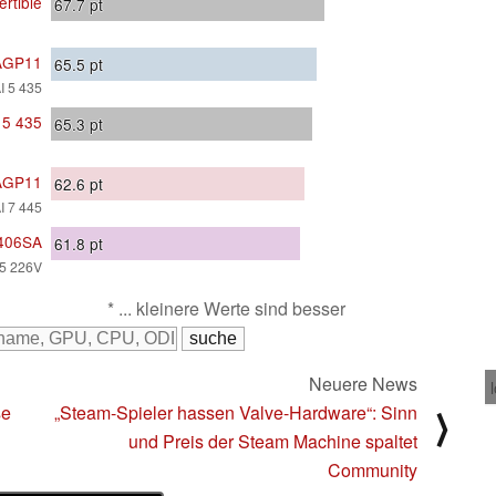
rtible
67.7
pt
4AGP11
65.5
pt
I 5 435
 5 435
65.3
pt
4AGP11
62.6
pt
I 7 445
5406SA
61.8
pt
a 5 226V
* ... kleinere Werte sind besser
Neuere News
se
„Steam-Spieler hassen Valve-Hardware“: Sinn
⟩
und Preis der Steam Machine spaltet
Community