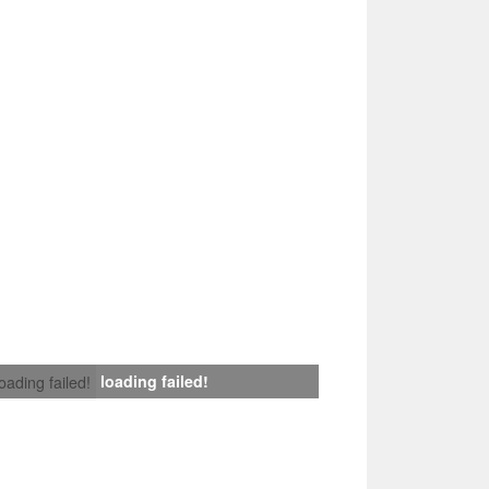
loading failed!
loading failed!