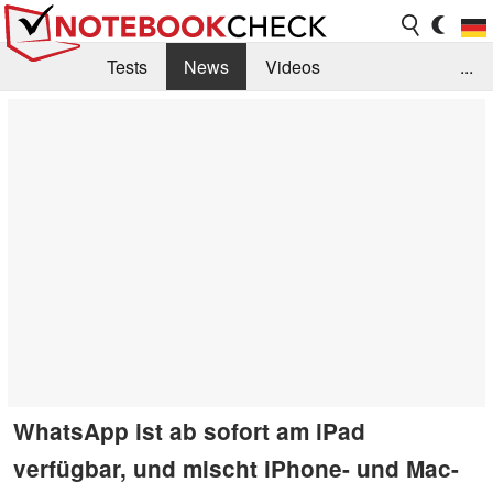
Tests
News
Videos
...
Benchmarks & Tech
Externe Tests
Kaufberatung
Deals
Suche
Jobs
Forum
WhatsApp ist ab sofort am iPad
verfügbar, und mischt iPhone- und Mac-