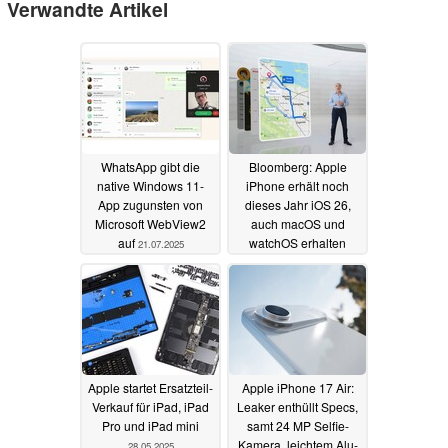
Verwandte Artikel
WhatsApp gibt die
Bloomberg: Apple
native Windows 11-
iPhone erhält noch
App zugunsten von
dieses Jahr iOS 26,
Microsoft WebView2
auch macOS und
auf
watchOS erhalten
21.07.2025
neues Branding
29.05.2025
Apple startet Ersatzteil-
Apple iPhone 17 Air:
Verkauf für iPad, iPad
Leaker enthüllt Specs,
Pro und iPad mini
samt 24 MP Selfie-
Kamera, leichtem Alu-
28.05.2025