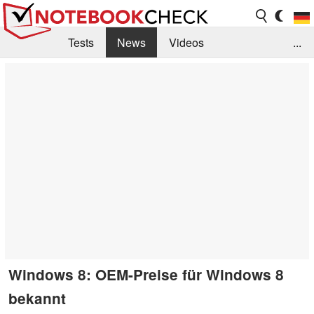
Tests
News
Videos
...
Benchmarks & Tech
Externe Tests
Kaufberatung
Deals
Suche
Jobs
Forum
Windows 8: OEM-Preise für Windows 8
bekannt