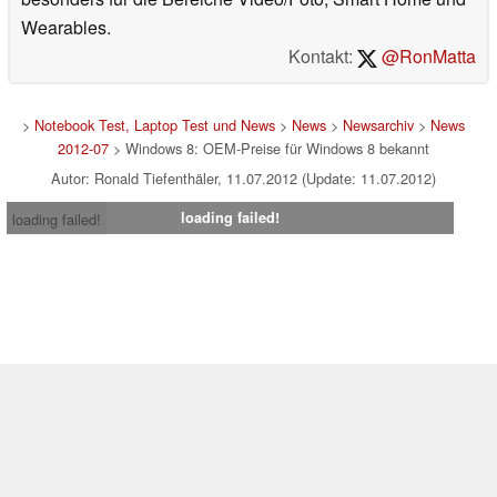
Wearables.
Kontakt:
@RonMatta
>
Notebook Test, Laptop Test und News
>
News
>
Newsarchiv
>
News
2012-07
> Windows 8: OEM-Preise für Windows 8 bekannt
Autor: Ronald Tiefenthäler, 11.07.2012 (Update: 11.07.2012)
loading failed!
loading failed!
Impressum
|
Team
|
Datenschutz
|
Kontakt
|
Cookie
Einstellungen
| 18.07.2026 12:04
* Beim Kauf über einen Affiliate-Link kann Notebookcheck eine Vergütung
erhalten. Vielen Dank für Ihre Unterstützung!.