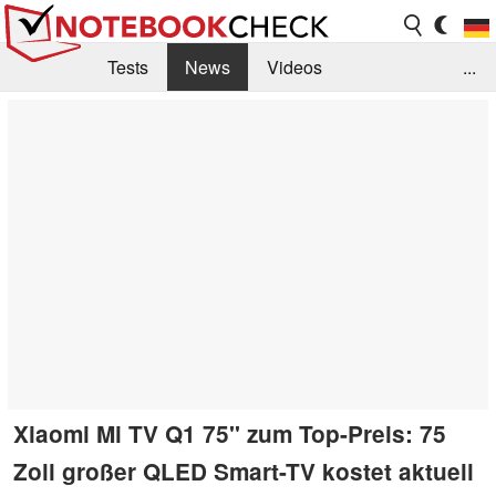
Tests
News
Videos
...
Benchmarks & Tech
Externe Tests
Kaufberatung
Deals
Suche
Jobs
Forum
Xiaomi Mi TV Q1 75'' zum Top-Preis: 75
Zoll großer QLED Smart-TV kostet aktuell