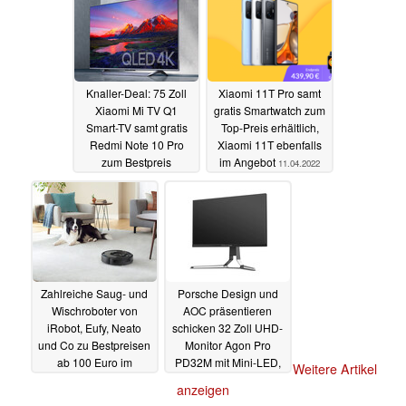
13.04.2022
Knaller-Deal: 75 Zoll
Xiaomi 11T Pro samt
Xiaomi Mi TV Q1
gratis Smartwatch zum
Smart-TV samt gratis
Top-Preis erhältlich,
Redmi Note 10 Pro
Xiaomi 11T ebenfalls
zum Bestpreis
im Angebot
11.04.2022
erhältlich
11.04.2022
Zahlreiche Saug- und
Porsche Design und
Wischroboter von
AOC präsentieren
iRobot, Eufy, Neato
schicken 32 Zoll UHD-
und Co zu Bestpreisen
Monitor Agon Pro
ab 100 Euro im
PD32M mit Mini-LED,
Weitere Artikel
Angebot
HDMI 2.1 und 144 Hz
10.04.2022
anzeigen
09.04.2022