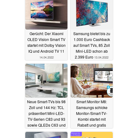
Gerücht: Der Xiaomi
Samsung bietet bis zu
OLED Vision Smart TV
1.000 Euro Cashback
startet mit Dolby Vision
auf Smart TVs, 85 Zoll
IQ und Android TV 11
Mini-LED schon ab
2.399 Euro
14.04.2022
13.04.2022
Neue Smart-TVs bis 98
Smart Monitor M8:
Zoll und 144 Hz: TCL
Samsungs schicke
präsentiert Mini-LED-
Monitor-/Smart-TV-
TV-Serien C83 und 93
Kombi startet mit
sowie QLEDs C63 und
Rabatt und gratis
C73
Galaxy Buds Pro in
13.04.2022
den Vorverkauf