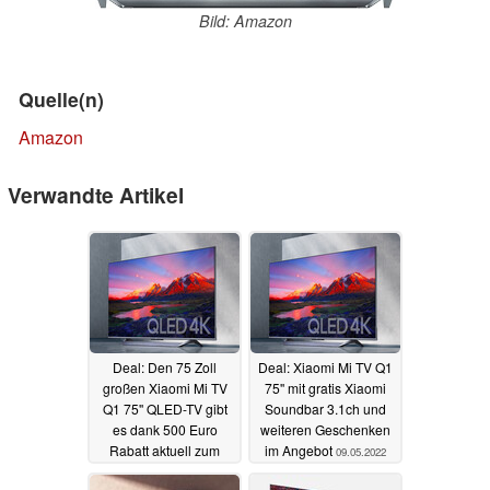
Bild: Amazon
Quelle(n)
Amazon
Verwandte Artikel
Deal: Den 75 Zoll
Deal: Xiaomi Mi TV Q1
großen Xiaomi Mi TV
75'' mit gratis Xiaomi
Q1 75'' QLED-TV gibt
Soundbar 3.1ch und
es dank 500 Euro
weiteren Geschenken
Rabatt aktuell zum
im Angebot
09.05.2022
Top-Preis
10.08.2022