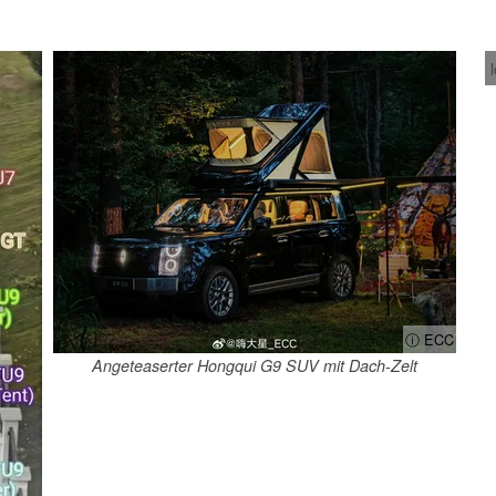
ⓘ ECC
Angeteaserter Hongqui G9 SUV mit Dach-Zelt