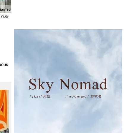
iao Yu
i YU9