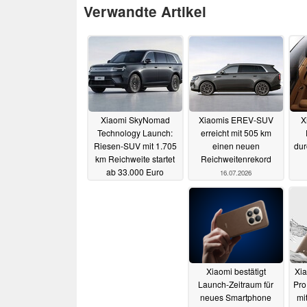
Verwandte Artikel
Xiaomi SkyNomad
Xiaomis EREV-SUV
X
Technology Launch:
erreicht mit 505 km
Riesen-SUV mit 1.705
einen neuen
dur
km Reichweite startet
Reichweitenrekord
ab 33.000 Euro
16.07.2026
30.07.2026
Xiaomi bestätigt
Xia
Launch-Zeitraum für
Pro
neues Smartphone
mi