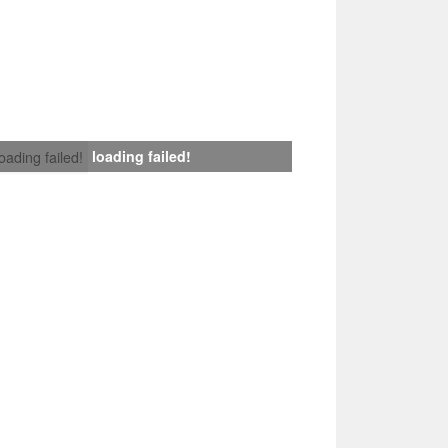
loading failed!
loading failed!