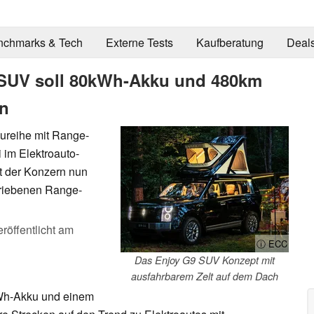
nchmarks & Tech
Externe Tests
Kaufberatung
Deal
-SUV soll 80kWh-Akku und 480km
en
ureihe mit Range-
im Elektroauto-
et der Konzern nun
triebenen Range-
röffentlicht am
ⓘ ECC
Das Enjoy G9 SUV Konzept mit
ausfahrbarem Zelt auf dem Dach
kWh-Akku und einem