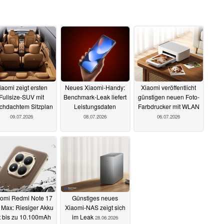
iaomi zeigt ersten
Neues Xiaomi-Handy:
Xiaomi veröffentlicht
Fullsize-SUV mit
Benchmark-Leak liefert
günstigen neuen Foto-
chdachtem Sitzplan
Leistungsdaten
Farbdrucker mit WLAN
09.07.2026
08.07.2026
06.07.2026
omi Redmi Note 17
Günstiges neues
 Max: Riesiger Akku
Xiaomi-NAS zeigt sich
t bis zu 10.100mAh
im Leak
28.06.2026