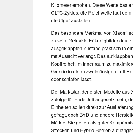
Kilometer erhöhen. Diese Werte basier
CLTC-Zyklus, die Reichweite laut dem
niedriger ausfallen.
Das besondere Merkmal von Xiaomi sch
zu sein. Geleakte Erlkönigbilder deut
ausgeklappten Zustand praktisch in ei
mit Aussicht verlangt. Das aufklappbar
Kopffreiheit im Innenraum zu maximie
Grunde in einen zweistöckigen Loft-B
oder schlafen lässt.
Der Marktstart der ersten Modelle au
zufolge für Ende Juli angesetzt sein, 
Einheiten sollen direkt zur Auslieferun
gefragt, doch BYD und andere Herstelle
Märkte. Sie gelten als guter Kompromi
Strecken und Hybrid-Betrieb auf länger