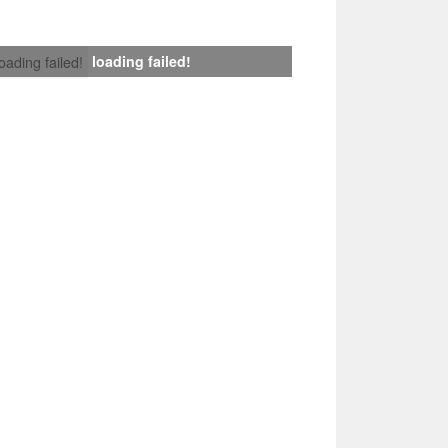
loading failed!
loading failed!