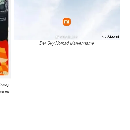
ⓘ Xiaomi
Der Sky Nomad Markenname
Design
rbarem