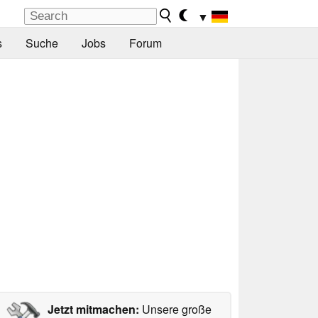
▼
s
Suche
Jobs
Forum
Jetzt mitmachen:
Unsere große