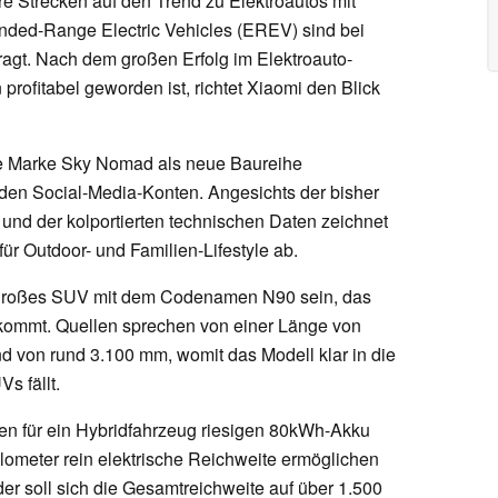
re Strecken auf den Trend zu Elektroautos mit
ded-Range Electric Vehicles (EREV) sind bei
fragt. Nach dem großen Erfolg im Elektroauto-
profitabel geworden ist, richtet Xiaomi den Blick
ie Marke Sky Nomad als neue Baureihe
den Social-Media-Konten. Angesichts der bisher
nd der kolportierten technischen Daten zeichnet
r Outdoor- und Familien-Lifestyle ab.
 großes SUV mit dem Codenamen N90 sein, das
 kommt. Quellen sprechen von einer Länge von
 von rund 3.100 mm, womit das Modell klar in die
s fällt.
n für ein Hybridfahrzeug riesigen 80kWh-Akku
Kilometer rein elektrische Reichweite ermöglichen
r soll sich die Gesamtreichweite auf über 1.500