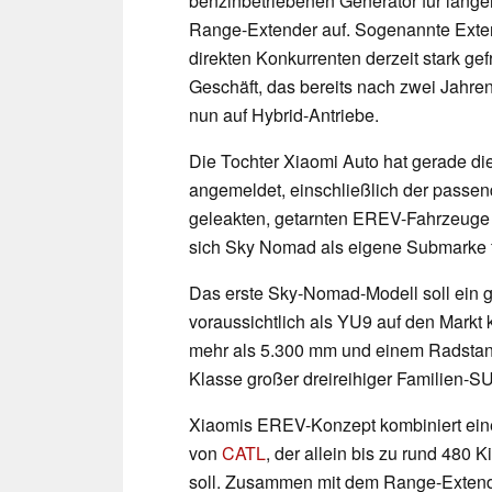
benzinbetriebenen Generator für länge
Range-Extender auf. Sogenannte Exten
direkten Konkurrenten derzeit stark ge
Geschäft, das bereits nach zwei Jahren 
nun auf Hybrid-Antriebe.
Die Tochter Xiaomi Auto hat gerade d
angemeldet, einschließlich der passen
geleakten, getarnten EREV-Fahrzeuge u
sich Sky Nomad als eigene Submarke fü
Das erste Sky-Nomad-Modell soll ein
voraussichtlich als YU9 auf den Markt
mehr als 5.300 mm und einem Radstand
Klasse großer dreireihiger Familien-SUV
Xiaomis EREV-Konzept kombiniert eine
von
CATL
, der allein bis zu rund 480 
soll. Zusammen mit dem Range-Extende