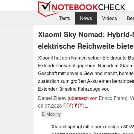
Tests
News
Videos
Be
Xiaomi Sky Nomad: Hybrid
elektrische Reichweite biet
Xiaomi hat den Namen seiner Elektroauto-Ba
Extender bekannt gegeben. Nachdem Xiaomi 
Geschäft mittlerweile Gewinne macht, bereit
zusätzlich zum großen Akku einen benzinbe
Extender für seine Fahrzeuge vor.
Daniel Zlatev (
übersetzt von
Enrico Frahn),
Ve
08.07.2026
🇺🇸
🇪🇸
...
E-Mobility
Xiaomi springt mit einem riesigen 80