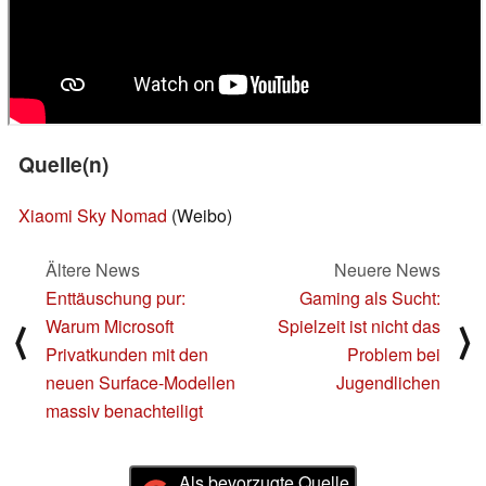
Quelle(n)
Xiaomi Sky Nomad
(Weibo)
Ältere News
Neuere News
Enttäuschung pur:
Gaming als Sucht:
Warum Microsoft
Spielzeit ist nicht das
⟨
⟩
Privatkunden mit den
Problem bei
neuen Surface-Modellen
Jugendlichen
massiv benachteiligt
Als bevorzugte Quelle