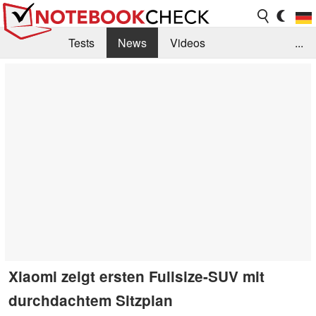
Tests
News
Videos
...
Benchmarks & Tech
Externe Tests
Kaufberatung
Deals
Suche
Jobs
Forum
Xiaomi zeigt ersten Fullsize-SUV mit
durchdachtem Sitzplan