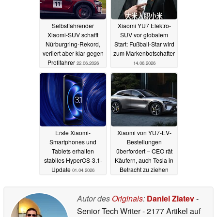
Selbstfahrender
Xiaomi YU7 Elektro-
Xiaomi-SUV schafft
SUV vor globalem
Nürburgring-Rekord,
Start: Fußball-Star wird
verliert aber klar gegen
zum Markenbotschafter
Profifahrer
22.06.2026
14.06.2026
Erste Xiaomi-
Xiaomi von YU7-EV-
Smartphones und
Bestellungen
Tablets erhalten
überfordert – CEO rät
stabiles HyperOS-3.1-
Käufern, auch Tesla in
Update
Betracht zu ziehen
01.04.2026
17.08.2025
Autor des
Originals
:
Daniel Zlatev
-
Senior Tech Writer
- 2177 Artikel auf