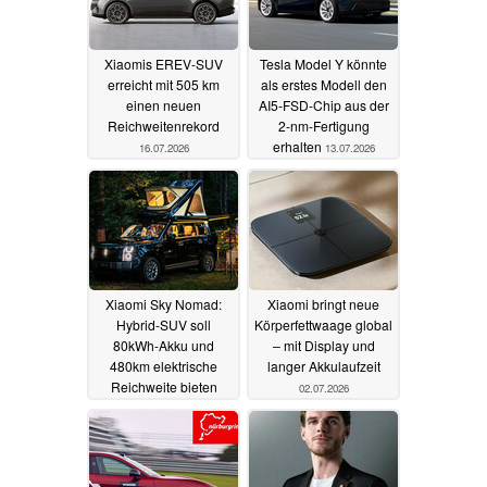
Xiaomis EREV-SUV
Tesla Model Y könnte
erreicht mit 505 km
als erstes Modell den
einen neuen
AI5-FSD-Chip aus der
Reichweitenrekord
2-nm-Fertigung
erhalten
16.07.2026
13.07.2026
Xiaomi Sky Nomad:
Xiaomi bringt neue
Hybrid-SUV soll
Körperfettwaage global
80kWh-Akku und
– mit Display und
480km elektrische
langer Akkulaufzeit
Reichweite bieten
02.07.2026
08.07.2026