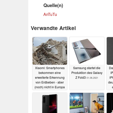
Quelle(n)
AnTuTu
Verwandte Artikel
Xiaomi: Smartphones
Samsung startet die
Da
bekommen eine
Produktion des Galaxy
i
erweiterte Erkennung
Z Fold3
iP
01.06.2021
von Erdbeben - aber
deu
(noch) nicht in Europa
07.06.2021