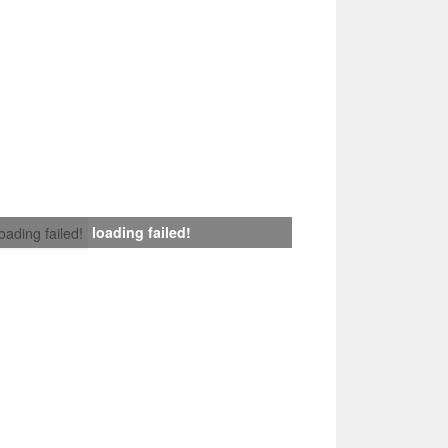
loading failed!
loading failed!