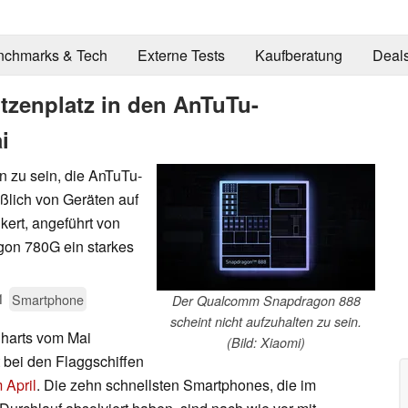
nchmarks & Tech
Externe Tests
Kaufberatung
Deal
itzenplatz in den AnTuTu-
i
n zu sein, die AnTuTu-
ßlich von Geräten auf
ert, angeführt von
agon 780G ein starkes
1
Smartphone
Der Qualcomm Snapdragon 888
scheint nicht aufzuhalten zu sein.
Charts vom Mai
(Bild: Xiaomi)
t bei den Flaggschiffen
 April
. Die zehn schnellsten Smartphones, die im