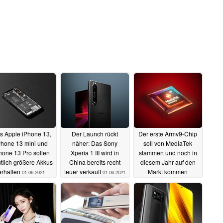
s Apple iPhone 13,
Der Launch rückt
Der erste Armv9-Chip
Phone 13 mini und
näher: Das Sony
soll von MediaTek
hone 13 Pro sollen
Xperia 1 III wird in
stammen und noch in
tlich größere Akkus
China bereits recht
diesem Jahr auf den
erhalten
teuer verkauft
Markt kommen
01.06.2021
01.06.2021
01.06.2021