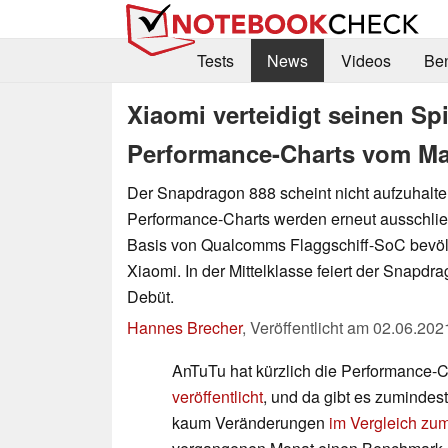
Tests
News
Videos
Be
Xiaomi verteidigt seinen Sp
Performance-Charts vom Ma
Der Snapdragon 888 scheint nicht aufzuhalte
Performance-Charts werden erneut ausschlie
Basis von Qualcomms Flaggschiff-SoC bevölk
Xiaomi. In der Mittelklasse feiert der Snapdr
Debüt.
Hannes Brecher
,
Veröffentlicht am
02.06.202
AnTuTu hat kürzlich die Performance-
veröffentlicht
, und da gibt es zumindes
kaum Veränderungen
im Vergleich zum