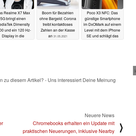
as Realme X7 Max
Boom für Bezahlen
Poco X3 NFC: Das
5G bringt einen
ohne Bargeld: Corona
günstige Smartphone
ediaTek Dimensity
treibt kontaktloses
im DxOMark auf einem
00 und ein 120 Hz-
Zahlen an der Kasse
Level mit dem iPhone
Display in die
an
SE und schlägt das
31.05.2021
ttelklasse
Pixel 3
31.05.2021
28.05.2021
n zu diesem Artikel? - Uns interessiert Deine Meinung
Neuere News
er
Chromebooks erhalten ein Update mit
⟩
praktischen Neuerungen, inklusive Nearby