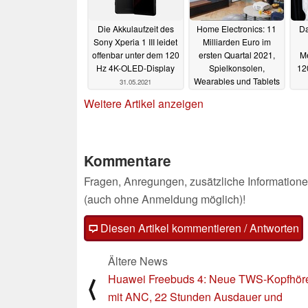
Die Akkulaufzeit des
Home Electronics: 11
D
Sony Xperia 1 III leidet
Milliarden Euro im
offenbar unter dem 120
ersten Quartal 2021,
M
Hz 4K-OLED-Display
Spielkonsolen,
12
Wearables und Tablets
31.05.2021
boomen
Mi
31.05.2021
Weitere Artikel anzeigen
Kommentare
Fragen, Anregungen, zusätzliche Informatione
(auch ohne Anmeldung möglich)!
Diesen Artikel kommentieren / Antworten
Ältere News
Huawei Freebuds 4: Neue TWS-Kopfhör
⟨
mit ANC, 22 Stunden Ausdauer und