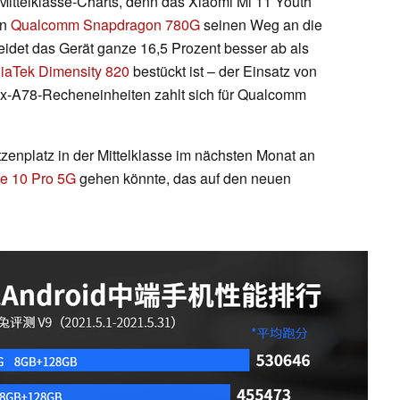
ittelklasse-Charts, denn das Xiaomi Mi 11 Youth
en
Qualcomm Snapdragon 780G
seinen Weg an die
eidet das Gerät ganze 16,5 Prozent besser ab als
iaTek Dimensity 820
bestückt ist – der Einsatz von
ex-A78-Recheneinheiten zahlt sich für Qualcomm
tzenplatz in der Mittelklasse im nächsten Monat an
e 10 Pro 5G
gehen könnte, das auf den neuen