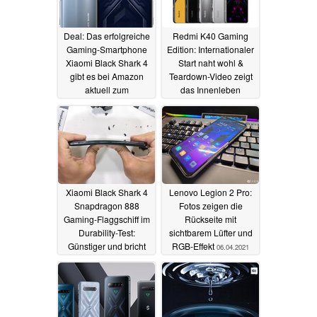
Deal: Das erfolgreiche
Redmi K40 Gaming
Gaming-Smartphone
Edition: Internationaler
Xiaomi Black Shark 4
Start naht wohl &
gibt es bei Amazon
Teardown-Video zeigt
aktuell zum
das Innenleben
Schnäppchenpreis
04.05.2021
07.05.2021
Xiaomi Black Shark 4
Lenovo Legion 2 Pro:
Snapdragon 888
Fotos zeigen die
Gaming-Flaggschiff im
Rückseite mit
Durability-Test:
sichtbarem Lüfter und
Günstiger und bricht
RGB-Effekt
06.04.2021
nicht
24.04.2021