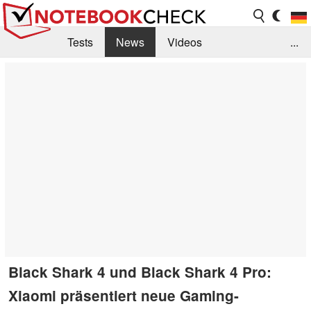
Tests
News
Videos
...
Benchmarks & Tech
Externe Tests
Kaufberatung
Deals
Suche
Jobs
Forum
Black Shark 4 und Black Shark 4 Pro:
Xiaomi präsentiert neue Gaming-