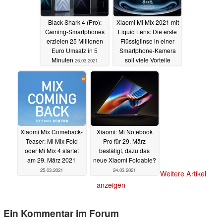
Black Shark 4 (Pro):
Xiaomi Mi Mix 2021 mit
Gaming-Smartphones
Liquid Lens: Die erste
erzielen 25 Millionen
Flüssiglinse in einer
Euro Umsatz in 5
Smartphone-Kamera
Minuten
soll viele Vorteile
26.03.2021
bringen
25.03.2021
Xiaomi Mix Comeback-
Xiaomi: Mi Notebook
Teaser: Mi Mix Fold
Pro für 29. März
oder Mi Mix 4 startet
bestätigt, dazu das
am 29. März 2021
neue Xiaomi Foldable?
25.03.2021
24.03.2021
Weitere Artikel
anzeigen
Ein Kommentar im Forum