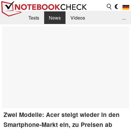
Tests
News
Videos
...
Benchmarks & Tech
Externe Tests
Kaufberatung
Deals
Suche
Jobs
Forum
Zwei Modelle: Acer steigt wieder in den
Smartphone-Markt ein, zu Preisen ab