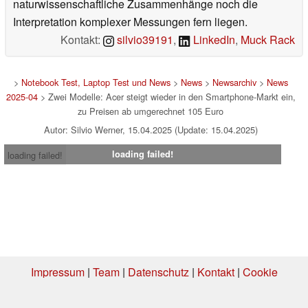
naturwissenschaftliche Zusammenhänge noch die
Interpretation komplexer Messungen fern liegen.
Kontakt:
silvio39191
,
LinkedIn
,
Muck Rack
>
Notebook Test, Laptop Test und News
>
News
>
Newsarchiv
>
News
2025-04
> Zwei Modelle: Acer steigt wieder in den Smartphone-Markt ein,
zu Preisen ab umgerechnet 105 Euro
Autor: Silvio Werner, 15.04.2025 (Update: 15.04.2025)
loading failed!
loading failed!
Impressum
|
Team
|
Datenschutz
|
Kontakt
|
Cookie
Einstellungen
| 08.08.2026 20:11
* Beim Kauf über einen Affiliate-Link kann Notebookcheck eine Vergütung