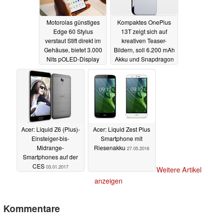
Motorolas günstiges
Kompaktes OnePlus
Edge 60 Stylus
13T zeigt sich auf
verstaut Stift direkt im
kreativen Teaser-
Gehäuse, bietet 3.000
Bildern, soll 6.200 mAh
Nits pOLED-Display
Akku und Snapdragon
8 Elite bieten
15.04.2025
15.04.2025
Acer: Liquid Z6 (Plus)-
Acer: Liquid Zest Plus
Einsteiger-bis-
Smartphone mit
Midrange-
Riesenakku
27.05.2016
Smartphones auf der
CES
03.01.2017
Weitere Artikel
anzeigen
Kommentare