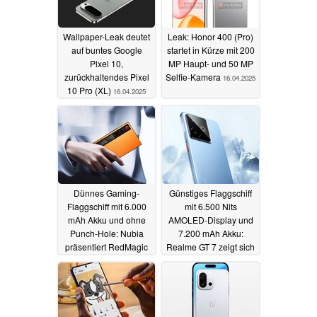
Wallpaper-Leak deutet
Leak: Honor 400 (Pro)
auf buntes Google
startet in Kürze mit 200
Pixel 10,
MP Haupt- und 50 MP
zurückhaltendes Pixel
Selfie-Kamera
16.04.2025
10 Pro (XL)
16.04.2025
Dünnes Gaming-
Günstiges Flaggschiff
Flaggschiff mit 6.000
mit 6.500 Nits
mAh Akku und ohne
AMOLED-Display und
Punch-Hole: Nubia
7.200 mAh Akku:
präsentiert RedMagic
Realme GT 7 zeigt sich
10 Air
auf Bildern
16.04.2025
16.04.2025