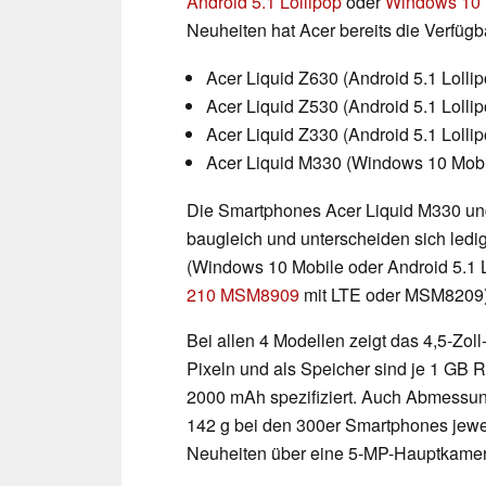
Android 5.1 Lollipop
oder
Windows 10 
Neuheiten hat Acer bereits die Verfüg
Acer Liquid Z630 (Android 5.1 Lolli
Acer Liquid Z530 (Android 5.1 Lolli
Acer Liquid Z330 (Android 5.1 Lolli
Acer Liquid M330 (Windows 10 Mobi
Die Smartphones Acer Liquid M330 un
baugleich und unterscheiden sich ledig
(Windows 10 Mobile oder Android 5.1 
210 MSM8909
mit LTE oder MSM8209)
Bei allen 4 Modellen zeigt das 4,5-Zol
Pixeln und als Speicher sind je 1 GB
2000 mAh spezifiziert. Auch Abmessun
142 g bei den 300er Smartphones jewei
Neuheiten über eine 5-MP-Hauptkamer