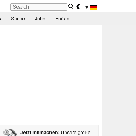
▼
s
Suche
Jobs
Forum
Jetzt mitmachen:
Unsere große