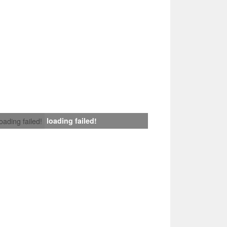
loading failed!
loading failed!