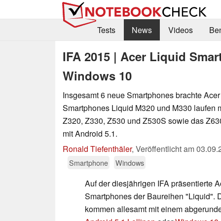
Tests
News
Videos
Be
IFA 2015 | Acer Liquid Sma
Windows 10
Insgesamt 6 neue Smartphones brachte Acer 
Smartphones Liquid M320 und M330 laufen m
Z320, Z330, Z530 und Z530S sowie das Z630
mit Android 5.1.
Ronald Tiefenthäler
,
Veröffentlicht am
03.09.
Smartphone
Windows
Auf der diesjährigen IFA präsentierte A
Smartphones der Baureihen "Liquid".
kommen allesamt mit einem abgerunde