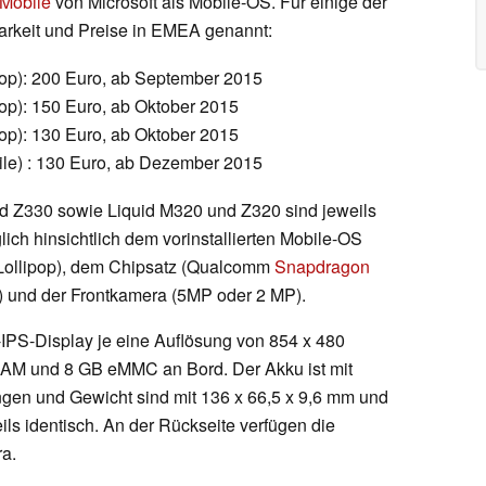
Mobile
von Microsoft als Mobile-OS. Für einige der
barkeit und Preise in EMEA genannt:
pop): 200 Euro, ab September 2015
pop): 150 Euro, ab Oktober 2015
pop): 130 Euro, ab Oktober 2015
le) : 130 Euro, ab Dezember 2015
d Z330 sowie Liquid M320 und Z320 sind jeweils
lich hinsichtlich dem vorinstallierten Mobile-OS
Lollipop), dem Chipsatz (Qualcomm
Snapdragon
 und der Frontkamera (5MP oder 2 MP).
l-IPS-Display je eine Auflösung von 854 x 480
 RAM und 8 GB eMMC an Bord. Der Akku ist mit
gen und Gewicht sind mit 136 x 66,5 x 9,6 mm und
ls identisch. An der Rückseite verfügen die
a.