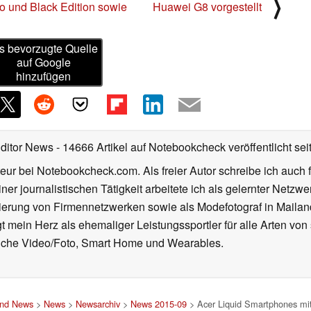
⟩
o und Black Edition sowie
Huawei G8 vorgestellt
s bevorzugte Quelle
auf Google
hinzufügen
Editor News
- 14666 Artikel auf Notebookcheck veröffentlicht
sei
eur bei Notebookcheck.com. Als freier Autor schreibe ich auch 
ner journalistischen Tätigkeit arbeitete ich als gelernter Netzw
ierung von Firmennetzwerken sowie als Modefotograf in Mailan
 mein Herz als ehemaliger Leistungssportler für alle Arten von
reiche Video/Foto, Smart Home und Wearables.
und News
>
News
>
Newsarchiv
>
News 2015-09
> Acer Liquid Smartphones mi