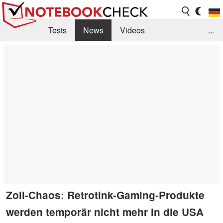
Tests
News
Videos
...
Benchmarks & Tech
Externe Tests
Kaufberatung
Deals
Suche
Jobs
Forum
Zoll-Chaos: Retrotink-Gaming-Produkte
werden temporär nicht mehr in die USA