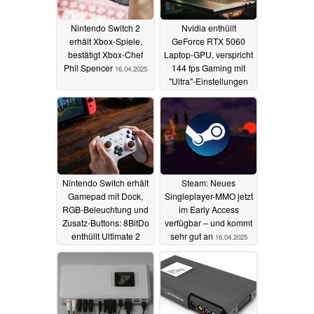
Nintendo Switch 2
Nvidia enthüllt
erhält Xbox-Spiele,
GeForce RTX 5060
bestätigt Xbox-Chef
Laptop-GPU, verspricht
Phil Spencer
144 fps Gaming mit
16.04.2025
"Ultra"-Einstellungen
zum günstigeren Preis
16.04.2025
Nintendo Switch erhält
Steam: Neues
Gamepad mit Dock,
Singleplayer-MMO jetzt
RGB-Beleuchtung und
im Early Access
Zusatz-Buttons: 8BitDo
verfügbar – und kommt
enthüllt Ultimate 2
sehr gut an
16.04.2025
Bluetooth
16.04.2025