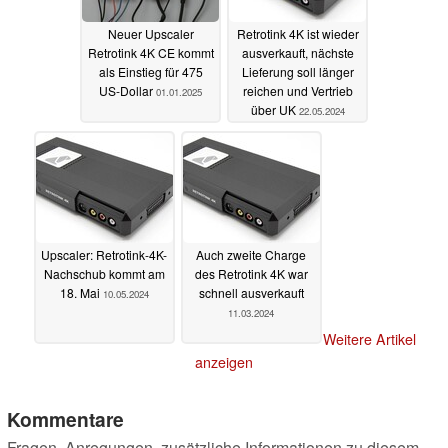
Neuer Upscaler
Retrotink 4K ist wieder
Retrotink 4K CE kommt
ausverkauft, nächste
als Einstieg für 475
Lieferung soll länger
US-Dollar
reichen und Vertrieb
01.01.2025
über UK
22.05.2024
Upscaler: Retrotink-4K-
Auch zweite Charge
Nachschub kommt am
des Retrotink 4K war
18. Mai
schnell ausverkauft
10.05.2024
11.03.2024
Weitere Artikel
anzeigen
Kommentare
Fragen, Anregungen, zusätzliche Informationen zu diesem