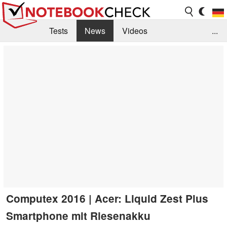
Tests
News
Videos
...
Benchmarks & Tech
Externe Tests
Kaufberatung
Deals
Suche
Jobs
Forum
Computex 2016 | Acer: Liquid Zest Plus
Smartphone mit Riesenakku