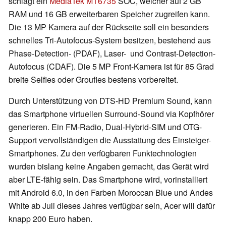
schlägt ein
MediaTek MT6735
SOC, welcher auf 2 GB
RAM und 16 GB erweiterbaren Speicher zugreifen kann.
Die 13 MP Kamera auf der Rückseite soll ein besonders
schnelles Tri-Autofocus-System besitzen, bestehend aus
Phase-Detection- (PDAF), Laser- und Contrast-Detection-
Autofocus (CDAF). Die 5 MP Front-Kamera ist für 85 Grad
breite Selfies oder Groufies bestens vorbereitet.
Durch Unterstützung von DTS-HD Premium Sound, kann
das Smartphone virtuellen Surround-Sound via Kopfhörer
generieren. Ein FM-Radio, Dual-Hybrid-SIM und OTG-
Support vervollständigen die Ausstattung des Einsteiger-
Smartphones. Zu den verfügbaren Funktechnologien
wurden bislang keine Angaben gemacht, das Gerät wird
aber LTE-fähig sein. Das Smartphone wird, vorinstalliert
mit Android 6.0, in den Farben Moroccan Blue und Andes
White ab Juli dieses Jahres verfügbar sein, Acer will dafür
knapp 200 Euro haben.