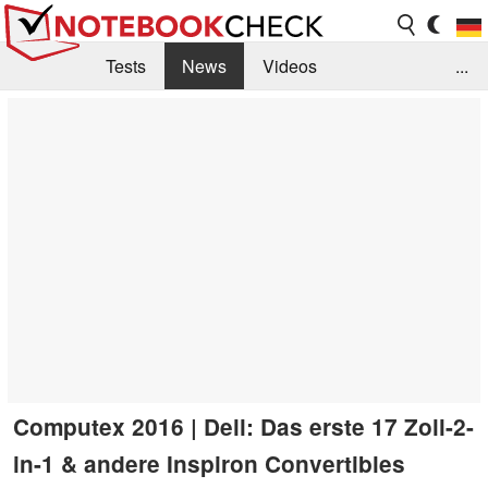
Tests
News
Videos
...
Benchmarks & Tech
Externe Tests
Kaufberatung
Deals
Suche
Jobs
Forum
Computex 2016 | Dell: Das erste 17 Zoll-2-
in-1 & andere Inspiron Convertibles