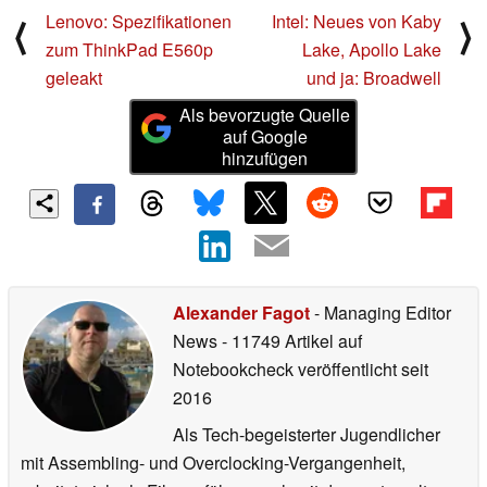
Lenovo: Spezifikationen
Intel: Neues von Kaby
⟨
⟩
zum ThinkPad E560p
Lake, Apollo Lake
geleakt
und ja: Broadwell
Als bevorzugte Quelle
auf Google
hinzufügen
Alexander Fagot
- Managing Editor
News
- 11749 Artikel auf
Notebookcheck veröffentlicht
seit
2016
Als Tech-begeisterter Jugendlicher
mit Assembling- und Overclocking-Vergangenheit,