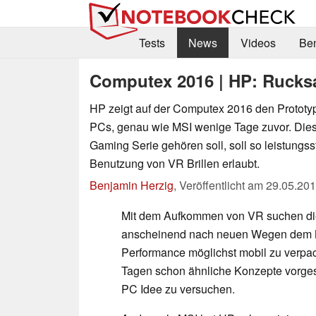
Tests
News
Videos
Be
Computex 2016 | HP: Rucksa
HP zeigt auf der Computex 2016 den Protot
PCs, genau wie MSI wenige Tage zuvor. Die
Gaming Serie gehören soll, soll so leistungss
Benutzung von VR Brillen erlaubt.
Benjamin Herzig
,
Veröffentlicht am
29.05.20
Mit dem Aufkommen von VR suchen die
anscheinend nach neuen Wegen dem Nu
Performance möglichst mobil zu verpa
Tagen schon ähnliche Konzepte vorges
PC Idee zu versuchen.