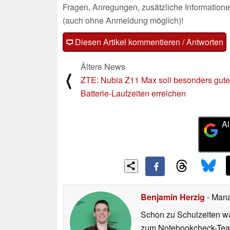
Fragen, Anregungen, zusätzliche Informatione
(auch ohne Anmeldung möglich)!
Diesen Artikel kommentieren / Antworten
Ältere News
⟨
ZTE: Nubia Z11 Max soll besonders gute
Batterie-Laufzeiten erreichen
Al
Benjamin Herzig
- Mana
Schon zu Schulzeiten wa
zum Notebookcheck-Team