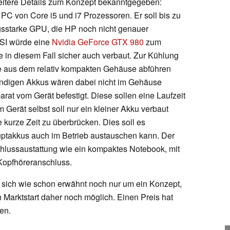
eitere Details zum Konzept bekanntgegeben:
PC von Core i5 und i7 Prozessoren. Er soll bis zu
gsstarke GPU, die HP noch nicht genauer
MSI würde eine
Nvidia GeForce GTX 980
zum
in diesem Fall sicher auch verbaut. Zur Kühlung
tze aus dem relativ kompakten Gehäuse abführen
endigen Akkus wären dabei nicht im Gehäuse
arat vom Gerät befestigt. Diese sollen eine Laufzeit
 Gerät selbst soll nur ein kleiner Akku verbaut
ne kurze Zeit zu überbrücken. Dies soll es
ptakkus auch im Betrieb austauschen kann. Der
hlussaustattung wie ein kompaktes Notebook, mit
Kopfhöreranschluss.
s sich wie schon erwähnt noch nur um ein Konzept,
 Marktstart daher noch möglich. Einen Preis hat
en.