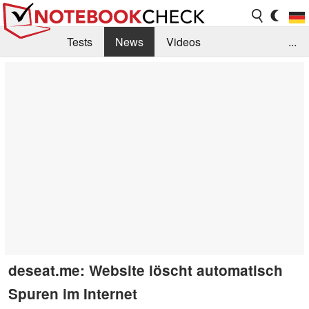
Tests
News
Videos
...
Benchmarks & Tech
Externe Tests
Kaufberatung
Deals
Suche
Jobs
Forum
deseat.me: Website löscht automatisch
Spuren im Internet