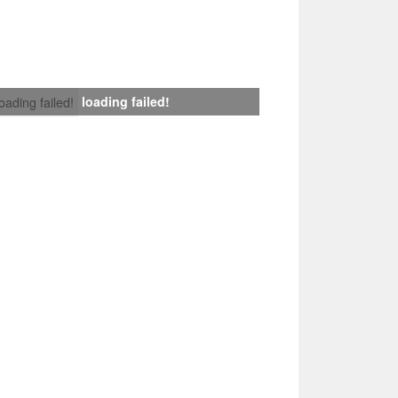
loading failed!
loading failed!