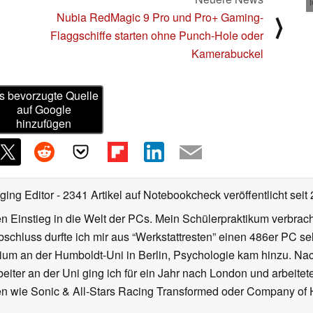
Nubia RedMagic 9 Pro und Pro+ Gaming-
⟩
Flaggschiffe starten ohne Punch-Hole oder
Kamerabuckel
s bevorzugte Quelle
auf Google
hinzufügen
ging Editor
- 2341 Artikel auf Notebookcheck veröffentlicht
seit
 Einstieg in die Welt der PCs. Mein Schülerpraktikum verbrach
chluss durfte ich mir aus “Werkstattresten” einen 486er PC s
dium an der Humboldt-Uni in Berlin, Psychologie kam hinzu. Nac
beiter an der Uni ging ich für ein Jahr nach London und arbeite
n wie Sonic & All-Stars Racing Transformed oder Company of He