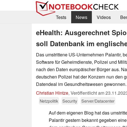
Tests
News
Videos
Be
eHealth: Ausgerechnet Spio
soll Datenbank im englisc
Das umstrittene US-Unternehmen Palantir, b
Software für Geheimdienste, Polizei und Militä
nach den Daten europäischer Bürger aus. Na
deutschen Polizei hat der Konzern nun den g
Datendeal im Gesundheitswesen gewonnen.
Christian Hintze
,
Veröffentlicht am
23.11.202
Netzpolitik
Security
Server/Datacenter
Auf dem eigenen Blog hat das umstri
Palantir gestern bekannt gegeben ein