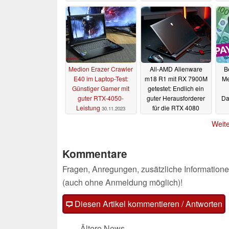
Risiko für Herzinfakte
aus der Ferne
erkennen
09.01.2024
Medion Erazer Crawler
All-AMD Alienware
B
E40 im Laptop-Test:
m18 R1 mit RX 7900M
Me
Günstiger Gamer mit
getestet: Endlich ein
guter RTX-4050-
guter Herausforderer
Da
Leistung
für die RTX 4080
30.11.2023
30.11.2023
Weite
Kommentare
Fragen, Anregungen, zusätzliche Informatione
(auch ohne Anmeldung möglich)!
Diesen Artikel kommentieren / Antworten
Ältere News