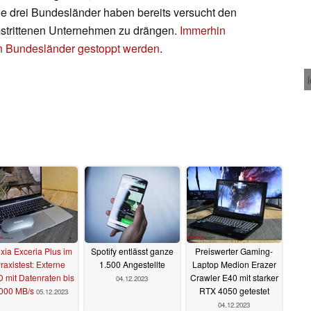
e drei Bundesländer haben bereits versucht den
strittenen Unternehmen zu drängen.
Immerhin
en Bundesländer gestoppt werden
.
xia Exceria Plus im
Spotify entlässt ganze
Preiswerter Gaming-
raxistest: Externe
1.500 Angestellte
Laptop Medion Erazer
 mit Datenraten bis
Crawler E40 mit starker
04.12.2023
.000 MB/s
RTX 4050 getestet
05.12.2023
04.12.2023