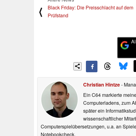
Black Friday: Die Preisschlacht auf dem
⟨
Prüfstand
Al
Christian Hintze
- Mana
Ein C64 markierte meinen
Computerladens, zum Abs
später ein Informatikstu
wissenschaftlicher Mitar
Computerspielübersetzungen, u.a. an Spiele
Notebookcheck.