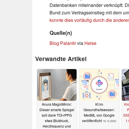
Datenbanken miteinander verknüpft. Di
Bund zum Vertragseinstieg mit dem um
konnte dies vorläufig durch die ander
Quelle(n)
Blog Palantir
via
Heise
Verwandte Artikel
Anura MagicMirror:
KI im
Kio
Dieser smarte Spiegel
Gesundheitswesen:
P
soll dank TOI-rPPG
MedML von Google
SSD
etwa Blutdruck,
veröffentlicht
1
16.12.2023
Herzfrequenz und