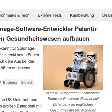
nchmarks & Tech
Externe Tests
Kaufberatung
Deal
nage-Software-Entwickler Palantir
hen Gesundheitswesen aufbauen
ekannt für Spionage-
r, streckt seine Fühler
ch dem Aus bei der
rößten englischen
3
Business
Biotech
eHealth: Ausgerechnet Spionage-
Software-Entwickler Palantir soll
ttene US-Unternehmen
Datenbank im englischen
en großen Datendeal mit
Gesundheitswesen aufbauen