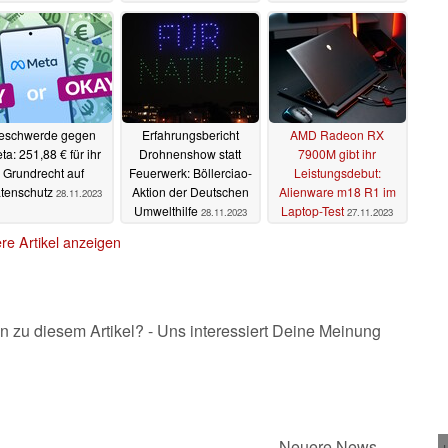
eschwerde gegen
Erfahrungsbericht
AMD Radeon RX
ta: 251,88 € für ihr
Drohnenshow statt
7900M gibt ihr
Grundrecht auf
Feuerwerk: Böllerciao-
Leistungsdebut:
tenschutz
Aktion der Deutschen
Alienware m18 R1 im
28.11.2023
Umwelthilfe
Laptop-Test
28.11.2023
27.11.2023
re Artikel anzeigen
n zu diesem Artikel? - Uns interessiert Deine Meinung
Neuere News