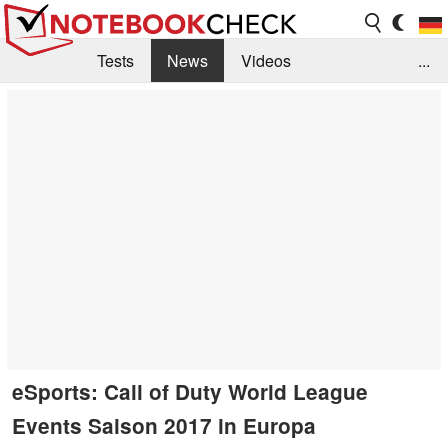
Tests
News
Videos
...
Benchmarks & Tech
Externe Tests
Kaufberatung
Deals
Suche
Jobs
Forum
eSports: Call of Duty World League
Events Saison 2017 in Europa