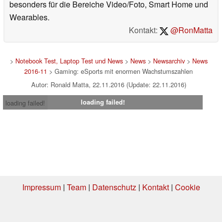
besonders für die Bereiche Video/Foto, Smart Home und
Wearables.
Kontakt:
@RonMatta
>
Notebook Test, Laptop Test und News
>
News
>
Newsarchiv
>
News
2016-11
> Gaming: eSports mit enormen Wachstumszahlen
Autor: Ronald Matta, 22.11.2016 (Update: 22.11.2016)
loading failed!
loading failed!
Impressum
|
Team
|
Datenschutz
|
Kontakt
|
Cookie
Einstellungen
| 06.08.2026 12:46
* Beim Kauf über einen Affiliate-Link kann Notebookcheck eine Vergütung