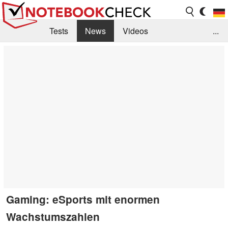
Tests
News
Videos
...
Benchmarks & Tech
Externe Tests
Kaufberatung
Deals
Suche
Jobs
Forum
Gaming: eSports mit enormen
Wachstumszahlen