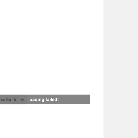
loading failed!
loading failed!