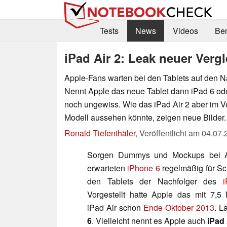
Tests
News
Videos
Be
iPad Air 2: Leak neuer Verg
Apple-Fans warten bei den Tablets auf den Na
Nennt Apple das neue Tablet dann iPad 6 ode
noch ungewiss. Wie das iPad Air 2 aber im V
Modell aussehen könnte, zeigen neue Bilder.
Ronald Tiefenthäler
,
Veröffentlicht am
04.07.
Sorgen Dummys und Mockups bei A
erwarteten
iPhone 6
regelmäßig für Sch
den Tablets der Nachfolger des
i
Vorgestellt hatte Apple das mit 7,5 
iPad Air schon
Ende Oktober 2013
. L
6
. Vielleicht nennt es Apple auch
iPad 