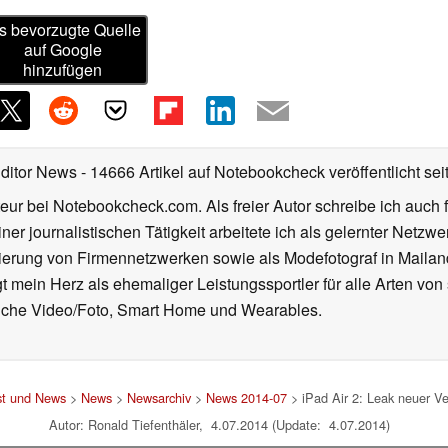
s bevorzugte Quelle
auf Google
hinzufügen
Editor News
- 14666 Artikel auf Notebookcheck veröffentlicht
sei
eur bei Notebookcheck.com. Als freier Autor schreibe ich auch 
ner journalistischen Tätigkeit arbeitete ich als gelernter Netzw
ierung von Firmennetzwerken sowie als Modefotograf in Mailan
 mein Herz als ehemaliger Leistungssportler für alle Arten von
reiche Video/Foto, Smart Home und Wearables.
st und News
>
News
>
Newsarchiv
>
News 2014-07
> iPad Air 2: Leak neuer Ve
Autor: Ronald Tiefenthäler, 4.07.2014 (Update: 4.07.2014)