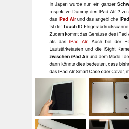
In Japan wurde nun ein ganzer
Schw
respektive Dummy des iPad Air 2 zu s
das
iPad Air
und das angebliche
iPad
ist der
Touch ID
Fingerabdruckscanner
Zudem kommt das Gehäuse des iPad A
als das
iPad Air
. Auch bei der Pos
Lautstärketasten und die iSight Kam
zwischen iPad Air
und dem Modell d
dann könnte dies bedeuten, dass bishe
das iPad Air Smart Case oder Cover, m