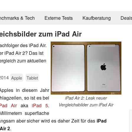
nchmarks & Tech
Externe Tests
Kaufberatung
Deal
leichsbilder zum iPad Air
chfolger des iPad Air.
r iPad Air 2? Das ist
ergleich zum aktuellen
2014
Apple
Tablet
pples in diesem Jahr
lagzeilen, so ist es bei
iPad Air 2: Leak neuer
Vergleichsbilder zum iPad Air
Pad Air
aka
iPad 5
.
Millimetern superflache
angsam aber sicher wird es daher Zeit für das
iPad
Air 2
.