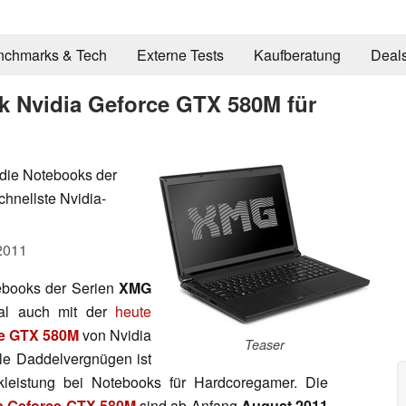
nchmarks & Tech
Externe Tests
Kaufberatung
Deal
k Nvidia Geforce GTX 580M für
die Notebooks der
hnellste Nvidia-
2011
ebooks der Serien
XMG
al auch mit der
heute
ce GTX 580M
von Nvidia
Teaser
ile Daddelvergnügen ist
ikleistung bei Notebooks für Hardcoregamer. Die
a Geforce GTX 580M
sind ab Anfang
August 2011