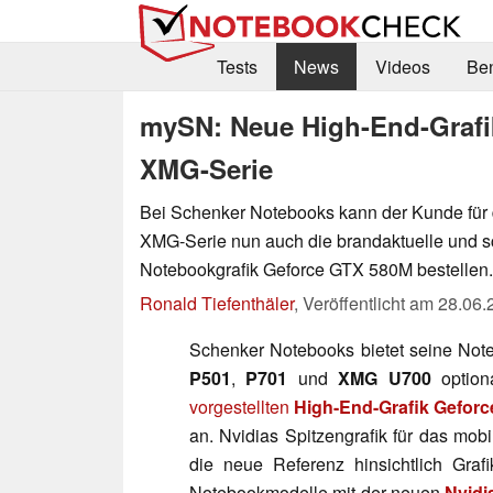
Tests
News
Videos
Be
mySN: Neue High-End-Grafi
XMG-Serie
Bei Schenker Notebooks kann der Kunde für 
XMG-Serie nun auch die brandaktuelle und sc
Notebookgrafik Geforce GTX 580M bestellen.
Ronald Tiefenthäler
,
Veröffentlicht am
28.06.
Schenker Notebooks bietet seine Not
P501
,
P701
und
XMG U700
option
vorgestellten
High-End-Grafik Gefor
an. Nvidias Spitzengrafik für das mob
die neue Referenz hinsichtlich Graf
Notebookmodelle mit der neuen
Nvidi