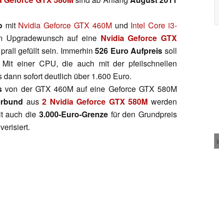
o
mit
Nvidia Geforce GTX 460M
und
Intel Core i3-
im Upgradewunsch auf eine
Nvidia Geforce GTX
prall gefüllt sein. Immerhin
526 Euro Aufpreis
soll
Mit einer CPU, die auch mit der pfeilschnellen
s dann sofort deutlich über 1.600 Euro.
s
von der GTX 460M auf eine Geforce GTX 580M
erbund
aus
2 Nvidia Geforce GTX 580M
werden
it auch die
3.000-Euro-Grenze
für den Grundpreis
risiert.