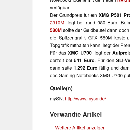
verfügbar.
Der Grundpreis für ein
XMG P501 Pr
2310M
liegt bei rund 980 Euro. Be
580M
sollte der Geldbeutel dann doch 
die Spitzengrafik GTX 580M kosten. 
Topgrafik mithalten kann, liegt der Prei
Für das
XMG U700
liegt der
Aufprei
derzeit bei
541 Euro
. Für den
SLI-V
dann satte
1.292 Euro
fällig und dam
des Gaming-Notebooks XMG U700 pulve
Quelle(n)
mySN:
http://www.mysn.de/
Verwandte Artikel
Weitere Artikel anzeigen