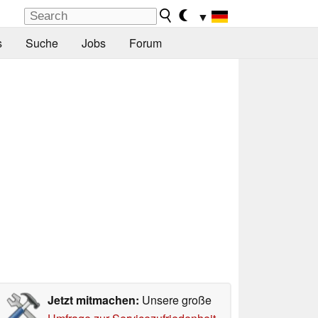
▼
s
Suche
Jobs
Forum
Jetzt mitmachen:
Unsere große