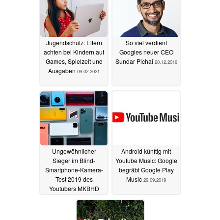
Jugendschutz: Eltern
So viel verdient
achten bei Kindern auf
Googles neuer CEO
Games, Spielzeit und
Sundar Pichai
20.12.2019
Ausgaben
09.02.2021
Ungewöhnlicher
Android künftig mit
Sieger im Blind-
Youtube Music: Google
Smartphone-Kamera-
begräbt Google Play
Test 2019 des
Music
29.09.2019
Youtubers MKBHD
17.12.2019