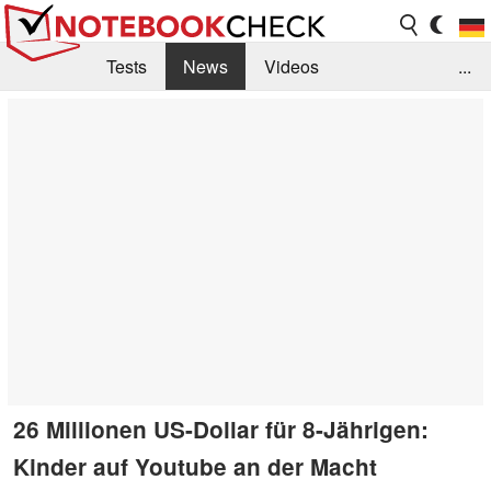
Tests
News
Videos
...
Benchmarks & Tech
Externe Tests
Kaufberatung
Deals
Suche
Jobs
Forum
26 Millionen US-Dollar für 8-Jährigen:
Kinder auf Youtube an der Macht