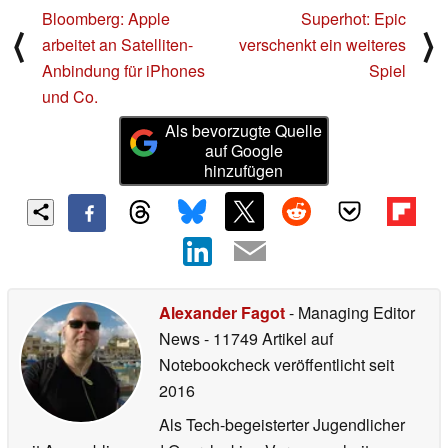
Bloomberg: Apple
Superhot: Epic
⟨
⟩
arbeitet an Satelliten-
verschenkt ein weiteres
Anbindung für iPhones
Spiel
und Co.
Als bevorzugte Quelle
auf Google
hinzufügen
Alexander Fagot
- Managing Editor
News
- 11749 Artikel auf
Notebookcheck veröffentlicht
seit
2016
Als Tech-begeisterter Jugendlicher