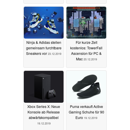
Ninja & Adidas stellen
Für kurze Zeit
gemeinsam furchtbare
kostenlos: TowerFall
Sneakers vor
Ascension für PC &
23.12.2019
Mac
20.12.2019
Xbox Series X: Neue
Puma verkauft Active
Konsole ab Release
Gaming Schuhe für 90
abwärtskompatibel
Euro
19.12.2019
19.12.2019