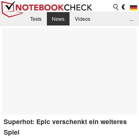
Tests
News
Videos
...
Benchmarks & Tech
Externe Tests
Kaufberatung
Deals
Suche
Jobs
Forum
Superhot: Epic verschenkt ein weiteres
Spiel