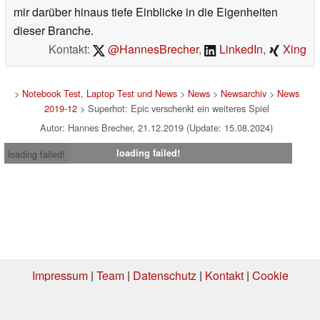
mir darüber hinaus tiefe Einblicke in die Eigenheiten
dieser Branche.
Kontakt:
@HannesBrecher
,
LinkedIn
,
Xing
>
Notebook Test, Laptop Test und News
>
News
>
Newsarchiv
>
News
2019-12
> Superhot: Epic verschenkt ein weiteres Spiel
Autor: Hannes Brecher, 21.12.2019 (Update: 15.08.2024)
loading failed!
loading failed!
Impressum
|
Team
|
Datenschutz
|
Kontakt
|
Cookie
Einstellungen
| 06.08.2026 16:29
* Beim Kauf über einen Affiliate-Link kann Notebookcheck eine Vergütung