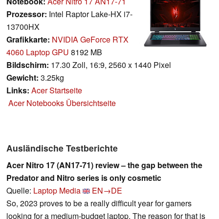
Notebook:
Acer Nitro 17 AN17-71
Prozessor:
Intel Raptor Lake-HX i7-
13700HX
Grafikkarte:
NVIDIA GeForce RTX
4060 Laptop GPU
8192 MB
Bildschirm:
17.30 Zoll, 16:9, 2560 x 1440 Pixel
Gewicht:
3.25kg
Links:
Acer Startseite
Acer Notebooks Übersichtseite
Ausländische Testberichte
Acer Nitro 17 (AN17-71) review – the gap between the
Predator and Nitro series is only cosmetic
Quelle:
Laptop Media
EN→DE
So, 2023 proves to be a really difficult year for gamers
looking for a medium-budget laptop. The reason for that is