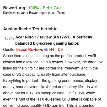
Bewertung:
100%
- Sehr Gut
Durchschnitt von 1 Bewertungen (aus 2 Tests)
Ausländische Testberichte
Acer Nitro 17 review (AN17-51): A perfectly
100%
balanced big-screen gaming laptop
Quelle:
Expert Reviews
EN→DE
Since there’s no such thing as the perfect product, we’ll
always find a few “cons” in a review. However, the three I’ve
listed for the Nitro 17 are borderline irrelevant, and in the
case of SSD capacity, easily fixed after purchase.
Everything important – the gaming performance, display
quality, sound system, keyboard and battery life – is well
above par for a 17.3in laptop costing just £1,350, while
even the runt of the RTX 40-series GPU litter is capable of
delivering good-quality FHD gaming. This is a gaming