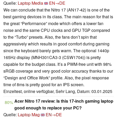
Quelle:
Laptop Media
EN→DE
We can conclude that the Nitro 17 (AN17-42) is one of the
best gaming devices in its class. The main reason for that is
the great “Performance” mode which offers a lower fan
noise and the same CPU clocks and GPU TGP compared
to the “Turbo” presets. Also, the fans don’t spin that
aggressively which results in good comfort during gaming
since the keyboard barely gets warm. The optional 1440p
165Hz display (MNH301CA3-3 (CSW1704)) is pretty
capable for the budget class. It’s a PWM-free unit with 98%
sRGB coverage and very good color accuracy thanks to our
“Design and Office Work” profile. Also, the pixel response
time of 8ms is pretty good for an IPS screen.
Einzeltest, online verfügbar, Sehr Lang, Datum: 03.01.2025
Acer Nitro 17 review: Is this 17-inch gaming laptop
80%
good enough to replace your PC?
Quelle:
Laptop Mag
EN→DE