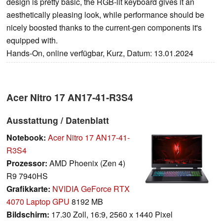
design is pretty basic, the RGB-lit keyboard gives it an
aesthetically pleasing look, while performance should be
nicely boosted thanks to the current-gen components it's
equipped with.
Hands-On, online verfügbar, Kurz, Datum: 13.01.2024
Acer Nitro 17 AN17-41-R3S4
Ausstattung / Datenblatt
Notebook:
Acer Nitro 17 AN17-41-
R3S4
Prozessor:
AMD Phoenix (Zen 4)
R9 7940HS
Grafikkarte:
NVIDIA GeForce RTX
4070 Laptop GPU
8192 MB
Bildschirm:
17.30 Zoll, 16:9, 2560 x 1440 Pixel