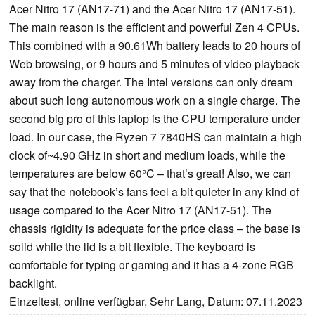
Acer Nitro 17 (AN17-71) and the Acer Nitro 17 (AN17-51).
The main reason is the efficient and powerful Zen 4 CPUs.
This combined with a 90.61Wh battery leads to 20 hours of
Web browsing, or 9 hours and 5 minutes of video playback
away from the charger. The Intel versions can only dream
about such long autonomous work on a single charge. The
second big pro of this laptop is the CPU temperature under
load. In our case, the Ryzen 7 7840HS can maintain a high
clock of~4.90 GHz in short and medium loads, while the
temperatures are below 60°C – that’s great! Also, we can
say that the notebook’s fans feel a bit quieter in any kind of
usage compared to the Acer Nitro 17 (AN17-51). The
chassis rigidity is adequate for the price class – the base is
solid while the lid is a bit flexible. The keyboard is
comfortable for typing or gaming and it has a 4-zone RGB
backlight.
Einzeltest, online verfügbar, Sehr Lang, Datum: 07.11.2023