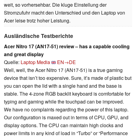
weit, so vorhersehbar. Die kluge Einstellung der
Stromzufuhr macht den Unterschied und den Laptop von
Acer leise trotz hoher Leistung.
Ausländische Testberichte
Acer Nitro 17 (AN17-51) review – has a capable cooling
and great display
Quelle:
Laptop Media
EN→DE
Well, well, the Acer Nitro 17 (AN17-51) is a true gaming
device that isn’t too expensive. Sure, it’s made of plastic but
you can open the lid with a single hand and the base is
stable. The 4-zone RGB backlit keyboard is comfortable for
typing and gaming while the touchpad can be improved.
We have no complaints regarding the power of this laptop.
Our configuration is maxed out in terms of CPU, GPU, and
display options. The CPU can maintain high clocks and
power limits in any kind of load in “Turbo” or “Performance