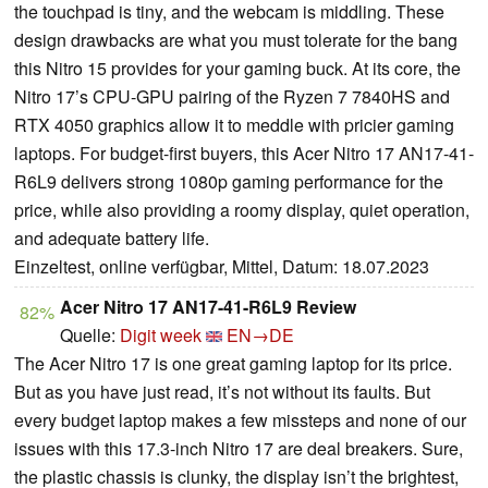
the touchpad is tiny, and the webcam is middling. These
design drawbacks are what you must tolerate for the bang
this Nitro 15 provides for your gaming buck. At its core, the
Nitro 17’s CPU-GPU pairing of the Ryzen 7 7840HS and
RTX 4050 graphics allow it to meddle with pricier gaming
laptops. For budget-first buyers, this Acer Nitro 17 AN17-41-
R6L9 delivers strong 1080p gaming performance for the
price, while also providing a roomy display, quiet operation,
and adequate battery life.
Einzeltest, online verfügbar, Mittel, Datum: 18.07.2023
Acer Nitro 17 AN17-41-R6L9 Review
82%
Quelle:
Digit week
EN→DE
The Acer Nitro 17 is one great gaming laptop for its price.
But as you have just read, it’s not without its faults. But
every budget laptop makes a few missteps and none of our
issues with this 17.3-inch Nitro 17 are deal breakers. Sure,
the plastic chassis is clunky, the display isn’t the brightest,