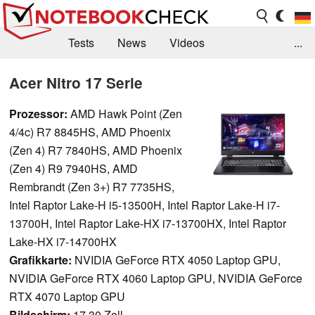
Tests
News
Videos
...
Benchmarks & Tech
Externe Tests
Acer Nitro 17 Serie
Kaufberatung
Deals
Suche
Jobs
Prozessor:
AMD Hawk Point (Zen
4/4c) R7 8845HS, AMD Phoenix
Forum
(Zen 4) R7 7840HS, AMD Phoenix
(Zen 4) R9 7940HS, AMD
Rembrandt (Zen 3+) R7 7735HS,
Intel Raptor Lake-H i5-13500H, Intel Raptor Lake-H i7-
13700H, Intel Raptor Lake-HX i7-13700HX, Intel Raptor
Lake-HX i7-14700HX
Grafikkarte:
NVIDIA GeForce RTX 4050 Laptop GPU,
NVIDIA GeForce RTX 4060 Laptop GPU, NVIDIA GeForce
RTX 4070 Laptop GPU
Bildschirm:
17.30 Zoll