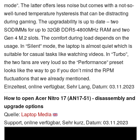
mode”. The latter offers less noise but comes with a not-so-
well-tuned temperature hysteresis that can be distracting
during gaming. The upgradability is up to date – two
SODIMMs for up to 32GB DDR5-4800MHz RAM and two
Gen 4 M.2 slots. The comfort during load depends on the
usage. In “Silent” mode, the laptop is almost quiet which is
suitable for casual tasks like watching videos. In “Turbo”,
the two fans are very loud so the “Performance” preset
looks like the way to go if you don’t mind the RPM
fluctuations that we already mentioned.
Einzeltest, online verfügbar, Sehr Lang, Datum: 03.11.2023
How to open Acer Nitro 17 (AN17-51) - disassembly and
upgrade options
Quelle:
Laptop Media
Support, online verfügbar, Sehr kurz, Datum: 03.11.2023