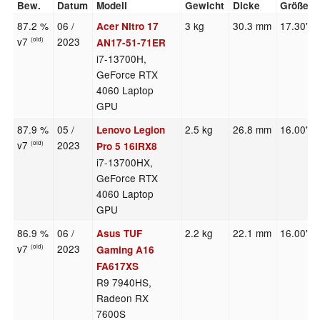
Bew.
Datum
Modell
Gewicht
Dicke
Größe
87.2 %
06 /
3 kg
30.3 mm
17.30"
Acer Nitro 17
v7
2023
(old)
AN17-51-71ER
i7-13700H,
GeForce RTX
4060 Laptop
GPU
87.9 %
05 /
2.5 kg
26.8 mm
16.00"
Lenovo Legion
v7
2023
(old)
Pro 5 16IRX8
i7-13700HX,
GeForce RTX
4060 Laptop
GPU
86.9 %
06 /
2.2 kg
22.1 mm
16.00"
Asus TUF
v7
2023
(old)
Gaming A16
FA617XS
R9 7940HS,
Radeon RX
7600S