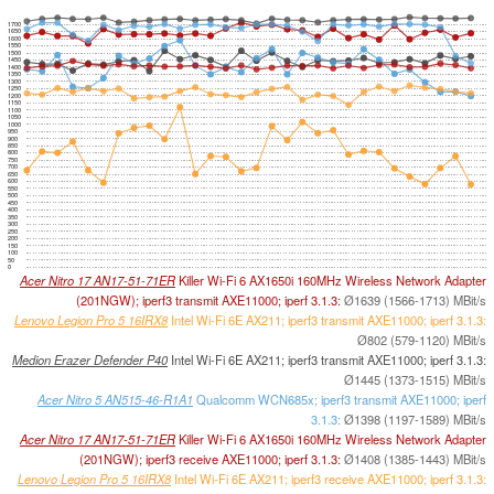
1700
1650
1600
1550
1500
1450
1400
1350
1300
1250
1200
1150
1100
1050
1000
950
900
850
800
750
700
650
600
550
500
450
400
350
300
250
200
150
100
50
0
Acer Nitro 17 AN17-51-71ER
Killer Wi-Fi 6 AX1650i 160MHz Wireless Network Adapter
(201NGW); iperf3 transmit AXE11000; iperf 3.1.3:
Ø1639 (1566-1713) MBit/s
Lenovo Legion Pro 5 16IRX8
Intel Wi-Fi 6E AX211; iperf3 transmit AXE11000; iperf 3.1.3:
Ø802 (579-1120) MBit/s
Medion Erazer Defender P40
Intel Wi-Fi 6E AX211; iperf3 transmit AXE11000; iperf 3.1.3:
Ø1445 (1373-1515) MBit/s
Acer Nitro 5 AN515-46-R1A1
Qualcomm WCN685x; iperf3 transmit AXE11000; iperf
3.1.3:
Ø1398 (1197-1589) MBit/s
Acer Nitro 17 AN17-51-71ER
Killer Wi-Fi 6 AX1650i 160MHz Wireless Network Adapter
(201NGW); iperf3 receive AXE11000; iperf 3.1.3:
Ø1408 (1385-1443) MBit/s
Lenovo Legion Pro 5 16IRX8
Intel Wi-Fi 6E AX211; iperf3 receive AXE11000; iperf 3.1.3: