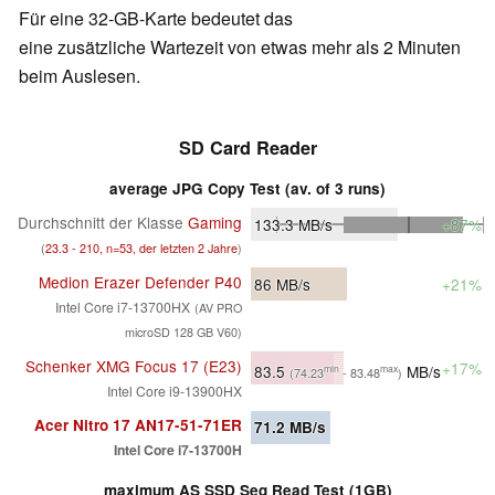
Für eine 32-GB-Karte bedeutet das
eine zusätzliche Wartezeit von etwas mehr als 2 Minuten
beim Auslesen.
SD Card Reader
average JPG Copy Test (av. of 3 runs)
Durchschnitt der Klasse
Gaming
133.3
MB/s
+87%
(
23.3 - 210, n=53, der letzten 2 Jahre
)
Medion Erazer Defender P40
86
MB/s
+21%
Intel Core i7-13700HX
(AV PRO
microSD 128 GB V60)
Schenker XMG Focus 17 (E23)
+17%
83.5
MB/s
min
max
(74.23
- 83.48
)
Intel Core i9-13900HX
Acer Nitro 17 AN17-51-71ER
71.2
MB/s
Intel Core i7-13700H
maximum AS SSD Seq Read Test (1GB)