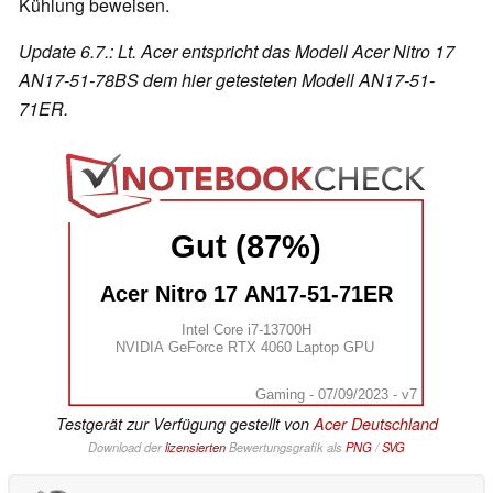
Kühlung beweisen.
Update 6.7.: Lt. Acer entspricht das Modell Acer Nitro 17
AN17-51-78BS dem hier getesteten Modell AN17-51-
71ER.
Gut (87%)
Acer Nitro 17 AN17-51-71ER
Intel Core i7-13700H
NVIDIA GeForce RTX 4060 Laptop GPU
Gaming - 07/09/2023 - v7
Testgerät zur Verfügung gestellt von
Acer Deutschland
Download der
lizensierten
Bewertungsgrafik als
PNG
/
SVG