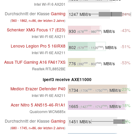
Intel Wi-Fi 6 AX201
Durchschnitt der Klasse
Gaming
1247
MBit/s
-24%
(
560 - 1862, n=86, der letzten 2 Jahre
)
Schenker XMG Focus 17 (E23)
-43%
930
MBit/s
min
max
(678
- 980
)
Intel Wi-Fi 6E AX211
Lenovo Legion Pro 5 16IRX8
-51%
802
MBit/s
min
max
(579
- 1120
)
Intel Wi-Fi 6E AX211
Asus TUF Gaming A16 FA617XS
-53%
776
MBit/s
min
max
(392
- 802
)
Realtek RTL8852BE
iperf3 receive AXE11000
Medion Erazer Defender P40
+23%
1734
MBit/s
min
max
(1706
- 1750
)
Intel Wi-Fi 6E AX211
Acer Nitro 5 AN515-46-R1A1
+18%
1665
MBit/s
min
max
(1427
- 1712
)
Qualcomm WCN685x
Durchschnitt der Klasse
Gaming
1451
MBit/s
+3%
(
680 - 1745, n=86, der letzten 2 Jahre
)