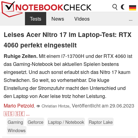
Tests
News
Videos
...
Benchmarks & Tech
Externe Tests
Leises Acer Nitro 17 im Laptop-Test: RTX
4060 perfekt eingestellt
Kaufberatung
Deals
Suche
Jobs
Ruhige Zeiten.
Mit einem i7-13700H und der RTX 4060 ist
Forum
das Gaming-Notebook bei aktuellen Spielen bestens
eingesetzt. Und auch sonst erlaubt sich das Nitro 17 kaum
Schwächen. So weit, so vorhersehbar. Die kluge
Einstellung der Stromzufuhr macht den Unterschied und
den Laptop von Acer leise trotz hoher Leistung.
Mario Petzold
,
Veröffentlicht am
29.06.2023
,
👁
Christian Hintze
🇺🇸
🇸🇪
...
Gaming
Geforce
Laptop / Notebook
Raptor Lake
Windows