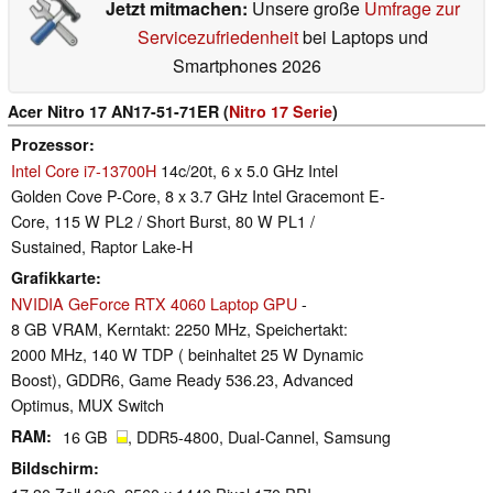
Jetzt mitmachen:
Unsere große
Umfrage zur
Servicezufriedenheit
bei Laptops und
Smartphones 2026
Acer Nitro 17 AN17-51-71ER (
Nitro 17 Serie
)
Prozessor
Intel Core i7-13700H
14c/20t, 6 x 5.0 GHz Intel
Golden Cove P-Core, 8 x 3.7 GHz Intel Gracemont E-
Core, 115 W PL2 / Short Burst, 80 W PL1 /
Sustained, Raptor Lake-H
Grafikkarte
NVIDIA GeForce RTX 4060 Laptop GPU
-
8 GB VRAM, Kerntakt: 2250 MHz, Speichertakt:
2000 MHz, 140 W TDP ( beinhaltet 25 W Dynamic
Boost), GDDR6, Game Ready 536.23, Advanced
Optimus, MUX Switch
RAM
16 GB
, DDR5-4800, Dual-Cannel, Samsung
Bildschirm