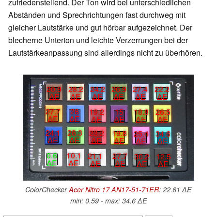
zufriedenstellend. Der Ton wird bei unterschiedlichen
Abständen und Sprechrichtungen fast durchweg mit
gleicher Lautstärke und gut hörbar aufgezeichnet. Der
blecherne Unterton und leichte Verzerrungen bei der
Lautstärkeanpassung sind allerdings nicht zu überhören.
20.9
28.2
24.2
26.9
27.4
22.2
∆E
∆E
∆E
∆E
∆E
∆E
27.7
28
19.2
15
18.8
26.5
∆E
∆E
∆E
∆E
∆E
∆E
24.1
28.3
23.2
19.8
25.4
34.6
∆E
∆E
∆E
∆E
∆E
∆E
0.6
10.1
21.1
27.7
30.2
12.5
∆E
∆E
∆E
∆E
∆E
∆E
ColorChecker
Acer Nitro 17 AN17-51-71ER
: 22.61 ∆E
min: 0.59 - max: 34.6 ∆E