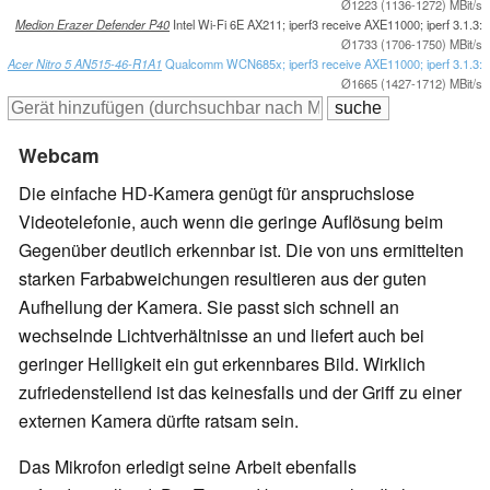
Ø1223 (1136-1272) MBit/s
Medion Erazer Defender P40
Intel Wi-Fi 6E AX211; iperf3 receive AXE11000; iperf 3.1.3:
Ø1733 (1706-1750) MBit/s
Acer Nitro 5 AN515-46-R1A1
Qualcomm WCN685x; iperf3 receive AXE11000; iperf 3.1.3:
Ø1665 (1427-1712) MBit/s
Webcam
Die einfache HD-Kamera genügt für anspruchslose
Videotelefonie, auch wenn die geringe Auflösung beim
Gegenüber deutlich erkennbar ist. Die von uns ermittelten
starken Farbabweichungen resultieren aus der guten
Aufhellung der Kamera. Sie passt sich schnell an
wechselnde Lichtverhältnisse an und liefert auch bei
geringer Helligkeit ein gut erkennbares Bild. Wirklich
zufriedenstellend ist das keinesfalls und der Griff zu einer
externen Kamera dürfte ratsam sein.
Das Mikrofon erledigt seine Arbeit ebenfalls