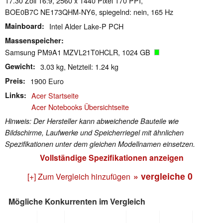
17.30 Zoll 16:9, 2560 x 1440 Pixel 170 PPI,
BOE0B7C NE173QHM-NY6, spiegelnd: nein, 165 Hz
Mainboard
Intel Alder Lake-P PCH
Massenspeicher
Samsung PM9A1 MZVL21T0HCLR, 1024 GB
Gewicht
3.03 kg, Netzteil: 1.24 kg
Preis
1900 Euro
Links
Acer Startseite
Acer Notebooks Übersichtseite
Hinweis: Der Hersteller kann abweichende Bauteile wie
Bildschirme, Laufwerke und Speicherriegel mit ähnlichen
Spezifikationen unter dem gleichen Modellnamen einsetzen.
Vollständige Spezifikationen anzeigen
» vergleiche
0
[+] Zum Vergleich hinzufügen
Mögliche Konkurrenten im Vergleich