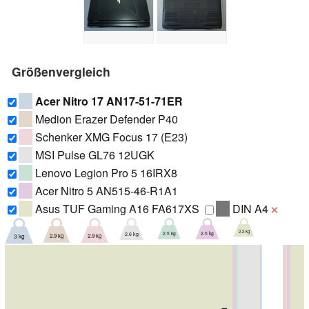
Größenvergleich
Acer Nitro 17 AN17-51-71ER
Medion Erazer Defender P40
Schenker XMG Focus 17 (E23)
MSI Pulse GL76 12UGK
Lenovo Legion Pro 5 16IRX8
Acer Nitro 5 AN515-46-R1A1
Asus TUF Gaming A16 FA617XS
DIN A4
❌
2.2 kg
2.5 kg
2.5 kg
2.6 kg
2.9 kg
2.9 kg
3 kg