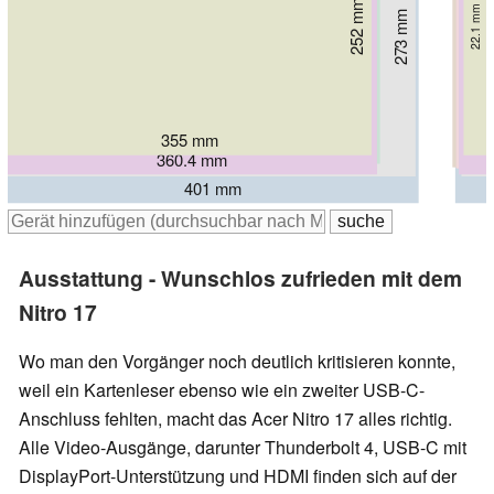
260.4 mm
252 mm
271.1 mm
22.1 mm
264 mm
265 mm
26.8 mm
273 mm
29.3 mm
26.8 mm
24.2 mm
33 mm
299 mm
30.3 mm
355 mm
363.4 mm
397 mm
397 mm
360.4 mm
398 mm
401 mm
Ausstattung - Wunschlos zufrieden mit dem
Nitro 17
Wo man den Vorgänger noch deutlich kritisieren konnte,
weil ein Kartenleser ebenso wie ein zweiter USB-C-
Anschluss fehlten, macht das Acer Nitro 17 alles richtig.
Alle Video-Ausgänge, darunter Thunderbolt 4, USB-C mit
DisplayPort-Unterstützung und HDMI finden sich auf der