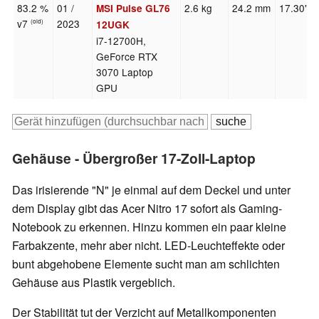
83.2 %
01 /
2.6 kg
24.2 mm
17.30"
MSI Pulse GL76
v7
2023
(old)
12UGK
i7-12700H,
GeForce RTX
3070 Laptop
GPU
Gehäuse - Übergroßer 17-Zoll-Laptop
Das irisierende "N" je einmal auf dem Deckel und unter
dem Display gibt das Acer Nitro 17 sofort als Gaming-
Notebook zu erkennen. Hinzu kommen ein paar kleine
Farbakzente, mehr aber nicht. LED-Leuchteffekte oder
bunt abgehobene Elemente sucht man am schlichten
Gehäuse aus Plastik vergeblich.
Der Stabilität tut der Verzicht auf Metallkomponenten