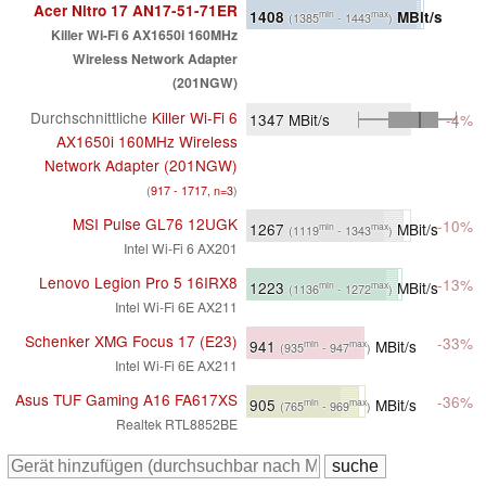
Acer Nitro 17 AN17-51-71ER
1408
MBit/s
min
max
(1385
- 1443
)
Killer Wi-Fi 6 AX1650i 160MHz
Wireless Network Adapter
(201NGW)
Durchschnittliche
Killer Wi-Fi 6
1347
MBit/s
-4%
AX1650i 160MHz Wireless
Network Adapter (201NGW)
(
917 - 1717, n=3
)
MSI Pulse GL76 12UGK
-10%
1267
MBit/s
min
max
(1119
- 1343
)
Intel Wi-Fi 6 AX201
Lenovo Legion Pro 5 16IRX8
-13%
1223
MBit/s
min
max
(1136
- 1272
)
Intel Wi-Fi 6E AX211
Schenker XMG Focus 17 (E23)
-33%
941
MBit/s
min
max
(935
- 947
)
Intel Wi-Fi 6E AX211
Asus TUF Gaming A16 FA617XS
-36%
905
MBit/s
min
max
(765
- 969
)
Realtek RTL8852BE