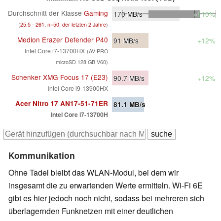
Durchschnitt der Klasse
Gaming
170
MB/s
+110%
(
25.5 - 261, n=50, der letzten 2 Jahre
)
Medion Erazer Defender P40
91
MB/s
+12%
Intel Core i7-13700HX
(AV PRO
microSD 128 GB V60)
Schenker XMG Focus 17 (E23)
90.7
MB/s
+12%
Intel Core i9-13900HX
Acer Nitro 17 AN17-51-71ER
81.1
MB/s
Intel Core i7-13700H
Kommunikation
Ohne Tadel bleibt das WLAN-Modul, bei dem wir
insgesamt die zu erwartenden Werte ermitteln. Wi-Fi 6E
gibt es hier jedoch noch nicht, sodass bei mehreren sich
überlagernden Funknetzen mit einer deutlichen