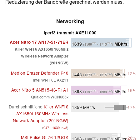
Reduzierung der Bandbreite gerechnet werden muss.
Networking
iperf3 transmit AXE11000
Acer Nitro 17 AN17-51-71ER
1639
MBit/s
min
max
(1566
- 1713
)
Killer Wi-Fi 6 AX1650i 160MHz
Wireless Network Adapter
(201NGW)
Medion Erazer Defender P40
-12%
1445
MBit/s
min
max
(1373
- 1515
)
Intel Wi-Fi 6E AX211
Acer Nitro 5 AN515-46-R1A1
-15%
1398
MBit/s
min
max
(1197
- 1589
)
Qualcomm WCN685x
Durchschnittliche
Killer Wi-Fi 6
1359
MBit/s
-17%
AX1650i 160MHz Wireless
Network Adapter (201NGW)
(
947 - 1639, n=3
)
MSI Pulse GL76 12UGK
-20%
1308
MBit/s
min
max
(1166
- 1399
)