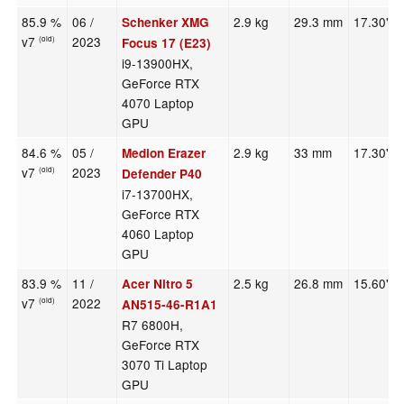
85.9 %
06 /
2.9 kg
29.3 mm
17.30"
Schenker XMG
v7
2023
(old)
Focus 17 (E23)
i9-13900HX,
GeForce RTX
4070 Laptop
GPU
84.6 %
05 /
2.9 kg
33 mm
17.30"
Medion Erazer
v7
2023
(old)
Defender P40
i7-13700HX,
GeForce RTX
4060 Laptop
GPU
83.9 %
11 /
2.5 kg
26.8 mm
15.60"
Acer Nitro 5
v7
2022
(old)
AN515-46-R1A1
R7 6800H,
GeForce RTX
3070 Ti Laptop
GPU