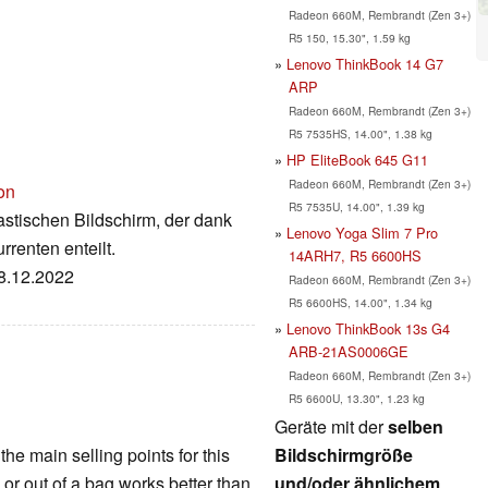
Radeon 660M, Rembrandt (Zen 3+)
R5 150, 15.30", 1.59 kg
Lenovo ThinkBook 14 G7
ARP
Radeon 660M, Rembrandt (Zen 3+)
R5 7535HS, 14.00", 1.38 kg
HP EliteBook 645 G11
Radeon 660M, Rembrandt (Zen 3+)
on
R5 7535U, 14.00", 1.39 kg
astischen Bildschirm, der dank
Lenovo Yoga Slim 7 Pro
renten enteilt.
14ARH7, R5 6600HS
08.12.2022
Radeon 660M, Rembrandt (Zen 3+)
R5 6600HS, 14.00", 1.34 kg
Lenovo ThinkBook 13s G4
ARB-21AS0006GE
Radeon 660M, Rembrandt (Zen 3+)
R5 6600U, 13.30", 1.23 kg
Geräte mit der
selben
Bildschirmgröße
the main selling points for this
und/oder ähnlichem
n or out of a bag works better than