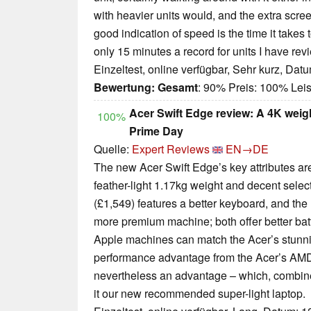
with heavier units would, and the extra scree
good indication of speed is the time it takes 
only 15 minutes a record for units I have rev
Einzeltest, online verfügbar, Sehr kurz, Dat
Bewertung:
Gesamt
: 90% Preis: 100% Le
Acer Swift Edge review: A 4K weigh
100%
Prime Day
Quelle:
Expert Reviews
EN→DE
The new Acer Swift Edge’s key attributes are
feather-light 1.17kg weight and decent selec
(£1,549) features a better keyboard, and the
more premium machine; both offer better batte
Apple machines can match the Acer’s stunn
performance advantage from the Acer’s AMD c
nevertheless an advantage – which, combine
it our new recommended super-light laptop.