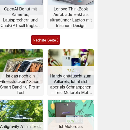
OpenAI Donut mit
Lenovo ThinkBook
Kameras,
Aeroblade leakt als
Lautsprechern und
ultradünner Laptop mit
ChatGPT soll tragbar,
frischem Design
aber teuer werden
Nächste Seite ⟩
73%
Ist das noch ein
Handy enttäuscht zum
Fitnesstracker? Xiaomi
Vollpreis, lohnt sich
Smart Band 10 Pro im
aber als Schnäppchen
Test
– Test Motorola Moto
G47 Smartphone
86%
Antigravity A1 im Test:
Ist Motorolas