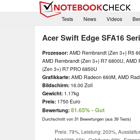
Tests
News
Videos
Be
Acer Swift Edge SFA16 Ser
Prozessor:
AMD Rembrandt (Zen 3+) R5 6
AMD Rembrandt (Zen 3+) R7 6800U, AMD 
(Zen 3+) R7 PRO 6850U
Grafikkarte:
AMD Radeon 660M, AMD Rad
Bildschirm:
16.00 Zoll
Gewicht:
1.17kg
Preis:
1750 Euro
81.65%
- Gut
Bewertung:
Durchschnitt von
31
Bewertungen (aus
39
Tests)
Preis: 79%, Leistung: 203%, Ausstattu
Mobilität: 65%, Gehäuse: 88%, Ergon