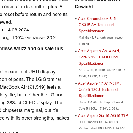
Gewicht
n resolution is another plus. A
to reset before return and here its
Acer Chromebook 315
iewed.
CB315-8H Tests und
um: 14.08.2024
Spezifikationen
istung: 100% Gehäuse: 80%
Mali-G57 MP2, unknown, 15.60",
1.48 kg
tless whizz and on sale this
Acer Aspire 5 A514-54H,
Core 5 125H Tests und
Spezifikationen
Arc 7-Core, Meteor Lake-H Ultra 5
 its excellent UHD display,
125H, 14.00", 1.2 kg
tion of ports. The LG Gram 16
Acer Aspire 17 A17-51M,
 MacBook Air (£1,549) feels a
Core 5 120U Tests und
ry life, but neither the LG nor
Spezifikationen
ing 283dpi OLED display. The
Iris Xe G7 80EUs, Raptor Lake-U
Core 5 120U, 17.30", 2.09 kg
hipset is marginal, but it’s
Acer Aspire Go 16 AG16-71P
d with its other strengths, makes
UHD Graphics Xe G4 48EUs,
Raptor Lake-H i5-13420H, 16.00",