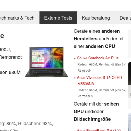
nchmarks & Tech
Externe Tests
Kaufberatung
Deal
Geräte eines
anderen
ie
Herstellers
und/oder mit
einer
anderen CPU
600U,
Rembrandt
Chuwi Corebook Air Plus
Radeon 660M, Rembrandt (Zen 3+)
R5 6600H
eon 680M
Asus Vivobook S 15 OLED
M5506NA
Radeon 660M, Rembrandt (Zen 3+)
R5 7535HS
Geräte mit der
selben
GPU
und/oder
Bildschirmgröße
ng: 80%, Bildschirm: 93%,
omie: 87%
Asus ExpertBook PM1503