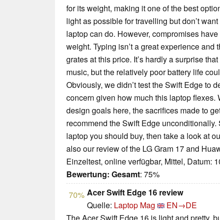
for its weight, making it one of the best optio
light as possible for travelling but don’t wa
laptop can do. However, compromises have b
weight. Typing isn’t a great experience and 
grates at this price. It’s hardly a surprise th
music, but the relatively poor battery life co
Obviously, we didn’t test the Swift Edge to des
concern given how much this laptop flexes. W
design goals here, the sacrifices made to get
recommend the Swift Edge unconditionally. 
laptop you should buy, then take a look at o
also our review of the LG Gram 17 and Hua
Einzeltest, online verfügbar, Mittel, Datum: 
Bewertung:
Gesamt
: 75%
Acer Swift Edge 16 review
70%
Quelle:
Laptop Mag
EN→DE
The Acer Swift Edge 16 is light and pretty, 