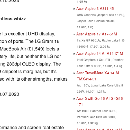
12.10.2023
1.65 kg
Acer Aspire 3 A311-45
UHD Graphics (Jasper Lake 16 EU),
htless whizz
Jasper Lake Celeron N4500,
11.60", 1 kg
 its excellent UHD display,
Acer Aspire 17 A17-51M
tion of ports. The LG Gram 16
Iris Xe G7 96EUs, Raptor Lake-H i9-
13900H, 17.30", 2.09 kg
 MacBook Air (£1,549) feels a
Acer Aspire 14 AI A14-I71M
ry life, but neither the LG nor
Intel Graphics 4 Xe3 PTL, Panther
ing 283dpi OLED display. The
Lake Ultra 9 386H, 14.00", 1.4 kg
hipset is marginal, but it’s
Acer TravelMate X4 14 AI
d with its other strengths, makes
TMX414-51
Arc 130V, Lunar Lake Core Ultra 5
226V, 14.00", 1.27 kg
13.07.2023
Acer Swift Go 16 AI SFG16-
171
Arc B390 Panther Lake iGPU,
Panther Lake Ultra X9 388H,
16.00", 1.32 kg
formance and screen real estate
Acer Aspire 14 AI A14-61M