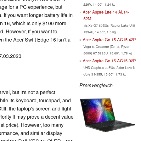
226V, 14.00", 1.24 kg
age for a PC experience, but
Acer Aspire Lite 14 AL14-
 If you want longer battery life in
52M
ron 16, which is only $100 more
Iris Xe G7 80EUs, Raptor Lake-U i5-
d. However, if you want to
1334U, 14.00", 1.5 kg
en the Acer Swift Edge 16 isn’t a
Acer Aspire Go 15 AG15-42P
Vega 8, Cezanne (Zen 3, Ryzen
5000) R7 5825U, 15.60", 1.78 kg
27.03.2023
Acer Aspire Go 15 AG15-32P
UHD Graphics 32EUs, Alder Lake-N
Core 3 N355, 15.60", 1.73 kg
Preisvergleich
vel, but it's not a perfect
hile its keyboard, touchpad, and
ill, the laptop's screen and light
priority it may prove a decent value
 list price). However, too many
formance, and similar display