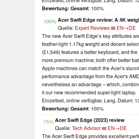
Einzeltest, online verfügbar, Lang, Datum: 
Bewertung:
Gesamt
: 100%
Acer Swift Edge review: A 4K weig
100%
Quelle:
Expert Reviews
EN→DE
The new Acer Swift Edge’s key attributes are
feather-light 1.17kg weight and decent selec
(£1,549) features a better keyboard, and the
more premium machine; both offer better batte
Apple machines can match the Acer’s stunn
performance advantage from the Acer's AMD c
nevertheless an advantage – which, combine
it our new recommended super-light laptop.
Einzeltest, online verfügbar, Lang, Datum: 
Bewertung:
Gesamt
: 100%
Acer Swift Edge (2023) review
75%
Quelle:
Tech Advisor
EN→DE
The Acer Swift Edge provides excellent per