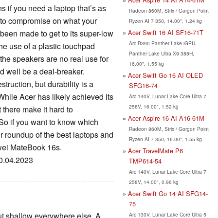
ns if you need a laptop that’s as
Radeon 860M, Strix / Gorgon Point
nt to compromise on what your
Ryzen AI 7 350, 14.00", 1.24 kg
Acer Swift 16 AI SF16-71T
een made to get to its super-low
Arc B390 Panther Lake iGPU,
the use of a plastic touchpad
Panther Lake Ultra X9 388H,
at the speakers are no real use for
16.00", 1.55 kg
uld well be a deal-breaker.
Acer Swift Go 16 AI OLED
truction, but durability is a
SFG16-74
hile Acer has likely achieved its
Arc 140V, Lunar Lake Core Ultra 7
258V, 16.00", 1.52 kg
 there make it hard to
Acer Aspire 16 AI A16-61M
So if you want to know which
Radeon 860M, Strix / Gorgon Point
ur roundup of the best laptops and
Ryzen AI 7 350, 16.00", 1.55 kg
wei MateBook 16s.
Acer TravelMate P6
10.04.2023
TMP614-54
Arc 140V, Lunar Lake Core Ultra 7
258V, 14.00", 0.96 kg
Acer Swift Go 14 AI SFG14-
75
but shallow everywhere else. A
Arc 130V, Lunar Lake Core Ultra 5