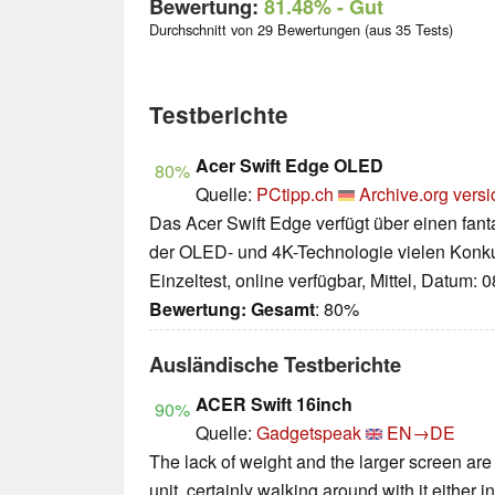
Bewertung:
81.48%
- Gut
Durchschnitt von 29 Bewertungen (aus 35 Tests)
Testberichte
Acer Swift Edge OLED
80%
Quelle:
PCtipp.ch
Archive.org versi
Das Acer Swift Edge verfügt über einen fant
der OLED- und 4K-Technologie vielen Konkur
Einzeltest, online verfügbar, Mittel, Datum: 
Bewertung:
Gesamt
: 80%
Ausländische Testberichte
ACER Swift 16inch
90%
Quelle:
Gadgetspeak
EN→DE
The lack of weight and the larger screen are 
unit, certainly walking around with it either i