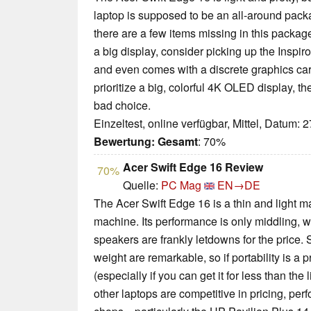
laptop is supposed to be an all-around pack
there are a few items missing in this package.
a big display, consider picking up the Inspi
and even comes with a discrete graphics car
prioritize a big, colorful 4K OLED display, th
bad choice.
Einzeltest, online verfügbar, Mittel, Datum: 
Bewertung:
Gesamt
: 70%
Acer Swift Edge 16 Review
70%
Quelle:
PC Mag
EN→DE
The Acer Swift Edge 16 is a thin and light mar
machine. Its performance is only middling, w
speakers are frankly letdowns for the price. St
weight are remarkable, so if portability is a 
(especially if you can get it for less than the
other laptops are competitive in pricing, per