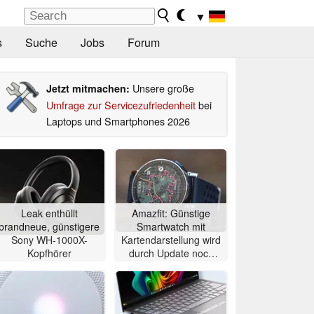
▼
s
Suche
Jobs
Forum
Unsere große
Jetzt mitmachen:
Umfrage zur Servicezufriedenheit
bei
Laptops und Smartphones 2026
Leak enthüllt
Amazfit: Günstige
brandneue, günstigere
Smartwatch mit
Sony WH-1000X-
Kartendarstellung wird
Kopfhörer
durch Update noch
besser