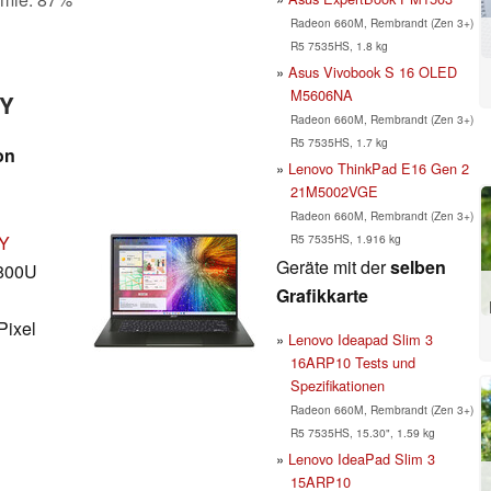
Radeon 660M, Rembrandt (Zen 3+)
R5 7535HS, 1.8 kg
Asus Vivobook S 16 OLED
M5606NA
GY
Radeon 660M, Rembrandt (Zen 3+)
R5 7535HS, 1.7 kg
on
Lenovo ThinkPad E16 Gen 2
21M5002VGE
Radeon 660M, Rembrandt (Zen 3+)
R5 7535HS, 1.916 kg
GY
Geräte mit der
selben
800U
Grafikkarte
Pixel
Lenovo Ideapad Slim 3
16ARP10 Tests und
Spezifikationen
Radeon 660M, Rembrandt (Zen 3+)
R5 7535HS, 15.30", 1.59 kg
Lenovo IdeaPad Slim 3
15ARP10