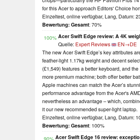
chops—particularly the HP Pavilion Plus 
for this Acer to approach Editors' Choice ho
Einzeltest, online verfügbar, Lang, Datum: 
Bewertung:
Gesamt
: 70%
Acer Swift Edge review: A 4K weig
100%
Quelle:
Expert Reviews
EN→DE
The new Acer Swift Edge’s key attributes are
feather-light 1.17kg weight and decent selec
(£1,549) features a better keyboard, and the
more premium machine; both offer better batte
Apple machines can match the Acer’s stunn
performance advantage from the Acer's AMD c
nevertheless an advantage – which, combine
it our new recommended super-light laptop.
Einzeltest, online verfügbar, Lang, Datum: 
Bewertung:
Gesamt
: 100%
Acer Swift Edge 16 review: exception
90%