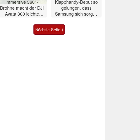
immersive 360°-
Klapphandy-Debut so
Drohne macht der DJI
gelungen, dass
Avata 360 leichte
Samsung sich sorgen
Konkurrenz
muss? – Razr Fold
Smartphone im Test
Nächste Seite ⟩