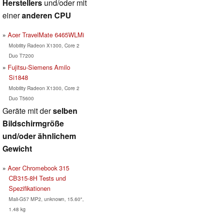
Herstellers
und/oder mit
einer
anderen CPU
Acer TravelMate 6465WLMi
Mobility Radeon X1300, Core 2
Duo T7200
Fujitsu-Siemens Amilo
Si1848
Mobility Radeon X1300, Core 2
Duo T5600
Geräte mit der
selben
Bildschirmgröße
und/oder ähnlichem
Gewicht
Acer Chromebook 315
CB315-8H Tests und
Spezifikationen
Mali-G57 MP2, unknown, 15.60",
1.48 kg