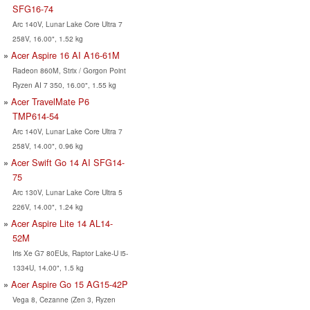
SFG16-74
Arc 140V, Lunar Lake Core Ultra 7
258V, 16.00", 1.52 kg
Acer Aspire 16 AI A16-61M
Radeon 860M, Strix / Gorgon Point
Ryzen AI 7 350, 16.00", 1.55 kg
Acer TravelMate P6
TMP614-54
Arc 140V, Lunar Lake Core Ultra 7
258V, 14.00", 0.96 kg
Acer Swift Go 14 AI SFG14-
75
Arc 130V, Lunar Lake Core Ultra 5
226V, 14.00", 1.24 kg
Acer Aspire Lite 14 AL14-
52M
Iris Xe G7 80EUs, Raptor Lake-U i5-
1334U, 14.00", 1.5 kg
Acer Aspire Go 15 AG15-42P
Vega 8, Cezanne (Zen 3, Ryzen