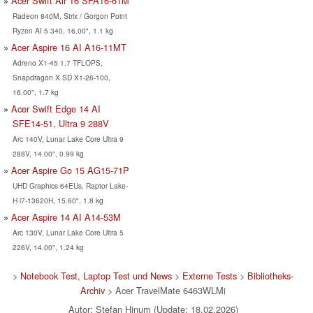
Acer Swift Air 16 SFA16-61M
Radeon 840M, Strix / Gorgon Point
Ryzen AI 5 340, 16.00", 1.1 kg
Acer Aspire 16 AI A16-11MT
Adreno X1-45 1.7 TFLOPS,
Snapdragon X SD X1-26-100,
16.00", 1.7 kg
Acer Swift Edge 14 AI
SFE14-51, Ultra 9 288V
Arc 140V, Lunar Lake Core Ultra 9
288V, 14.00", 0.99 kg
Acer Aspire Go 15 AG15-71P
UHD Graphics 64EUs, Raptor Lake-
H i7-13620H, 15.60", 1.8 kg
Acer Aspire 14 AI A14-53M
Arc 130V, Lunar Lake Core Ultra 5
226V, 14.00", 1.24 kg
>
Notebook Test, Laptop Test und News
>
Externe Tests
>
Bibliotheks-
Archiv
> Acer TravelMate 6463WLMi
Autor: Stefan Hinum (Update: 18.02.2026)