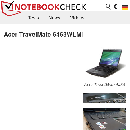
Tests
News
Videos
...
Benchmarks & Tech
Externe Tests
Acer TravelMate 6463WLMi
Kaufberatung
Deals
Suche
Jobs
Forum
Acer TravelMate 6460