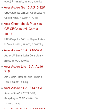
5000) R7 5825U, 15.60", 1.78 kg
Acer Aspire Go 15 AG15-32P
UHD Graphics 32EUs, Alder Lake-N
Core 3 N355, 15.60", 1.73 kg
Acer Chromebook Plus 516
GE CBG516-2H, Core 3
100U
UHD Graphics 64EUs, Raptor Lake-
U Core 3 100U, 16.00", 0.0017 kg
Acer Aspire 16 AI A16-52M
Arc 140V, Lunar Lake Core Ultra 7
258V, 16.00", 1.49 kg
Acer Aspire Lite 16 AI AL16-
71P
Arc 7-Core, Meteor Lake-H Ultra 5
125H, 16.00", 1.6 kg
Acer Aspire 14 AI A14-11M
Adreno X1-45 1.7 TFLOPS,
Snapdragon X SD X1-26-100,
14.00", 1.4 kg