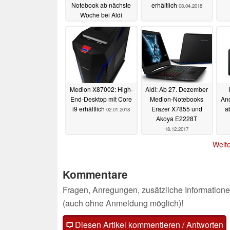
Notebook ab nächste
erhältlich
08.04.2018
Woche bei Aldi
erhältlich
28.05.2018
Medion X87002: High-
Aldi: Ab 27. Dezember
End-Desktop mit Core
Medion-Notebooks
And
i9 erhältlich
Erazer X7855 und
a
02.01.2018
Akoya E2228T
18.12.2017
Weite
Kommentare
Fragen, Anregungen, zusätzliche Informatione
(auch ohne Anmeldung möglich)!
Diesen Artikel kommentieren / Antworten