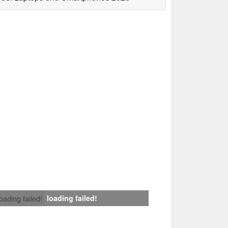
loading failed!
loading failed!