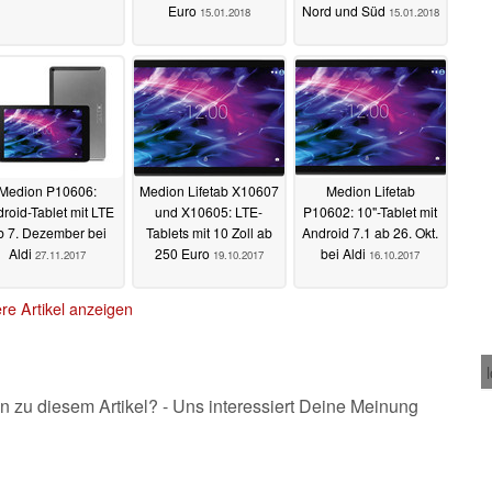
Euro
Nord und Süd
15.01.2018
15.01.2018
Medion P10606:
Medion Lifetab X10607
Medion Lifetab
roid-Tablet mit LTE
und X10605: LTE-
P10602: 10"-Tablet mit
b 7. Dezember bei
Tablets mit 10 Zoll ab
Android 7.1 ab 26. Okt.
Aldi
250 Euro
bei Aldi
27.11.2017
19.10.2017
16.10.2017
re Artikel anzeigen
n zu diesem Artikel? - Uns interessiert Deine Meinung