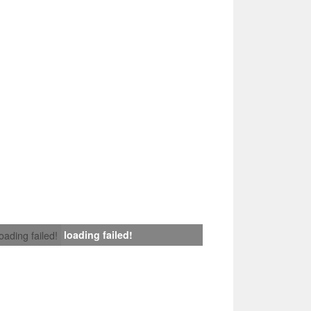
loading failed!
loading failed!