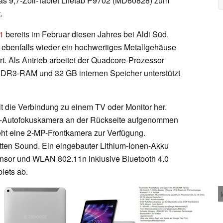
as 9,7-Zoll-Tablet Lifetab P9702 (MD60828) zum
.
1
bereits im Februar diesen Jahres bei Aldi Süd.
 ebenfalls wieder ein hochwertiges Metallgehäuse
rt. Als Antrieb arbeitet der Quadcore-Prozessor
DR3-RAM und 32 GB internen Speicher unterstützt
lt die Verbindung zu einem TV oder Monitor her.
P-Autofokuskamera an der Rückseite aufgenommen
eht eine 2-MP-Frontkamera zur Verfügung.
atten Sound. Ein eingebauter Lithium-Ionen-Akku
ensor und WLAN 802.11n inklusive Bluetooth 4.0
lets ab.