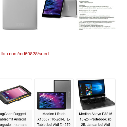
medion.com/md60828/sued
ugGear: Rugged-
Medion Lifetab
Medion Akoya E3216
ablet mit Android
X10607: 10-Zoll-LTE-
13-Zoll-Notebook ab
orgestellt
Tablet bei Aldi für 279
25. Januar bei Aldi
18.01.2018