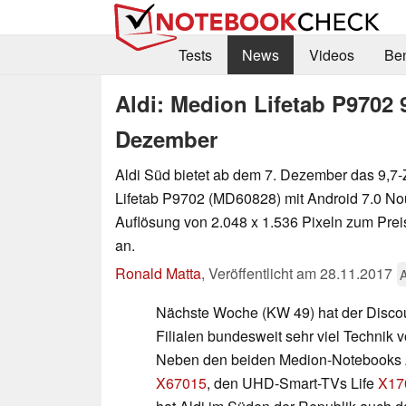
Tests
News
Videos
Be
Aldi: Medion Lifetab P9702 
Dezember
Aldi Süd bietet ab dem 7. Dezember das 9,7-
Lifetab P9702 (MD60828) mit Android 7.0 No
Auflösung von 2.048 x 1.536 Pixeln zum Prei
an.
Ronald Matta
,
Veröffentlicht am
28.11.2017
Nächste Woche (KW 49) hat der Discoun
Filialen bundesweit sehr viel Technik
Neben den beiden Medion-Notebooks
X67015
, den UHD-Smart-TVs Life
X17