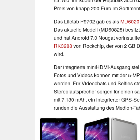
hat Aldi im Süden der Republik auch d
Preis von knapp 200 Euro im Sortiment
Das Lifetab P9702 gab es als
MD6020
Das aktuelle Modell (MD60828) besitzt
und hat Android 7.0 Nougat vorinstallie
RK3288
von Rockchip, der von 2 GB D
wird.
Der integrierte miniHDMI-Ausgang stel
Fotos und Videos können mit der 5-M
werden. Für Videochats und Selfies st
Stereolautsprecher sorgen für einen s
mit 7.130 mAh, ein integrierter GPS-S
runden die Ausstattung des Medion-Tab