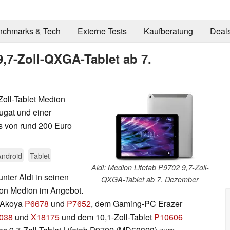
nchmarks & Tech
Externe Tests
Kaufberatung
Deal
9,7-Zoll-QXGA-Tablet ab 7.
Zoll-Tablet Medion
ugat und einer
s von rund 200 Euro
Android
Tablet
Aldi: Medion Lifetab P9702 9,7-Zoll-
ter Aldi in seinen
QXGA-Tablet ab 7. Dezember
 von Medion im Angebot.
 Akoya
P6678
und
P7652
, dem Gaming-PC Erazer
038
und
X18175
und dem 10,1-Zoll-Tablet
P10606