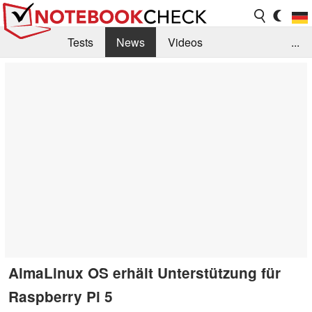
Tests
News
Videos
...
Benchmarks & Tech
Externe Tests
Kaufberatung
Deals
Suche
Jobs
Forum
AlmaLinux OS erhält Unterstützung für
Raspberry Pi 5