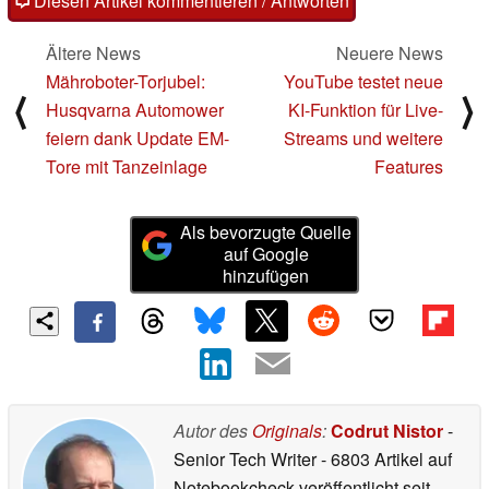
Diesen Artikel kommentieren / Antworten
Ältere News
Neuere News
Mähroboter-Torjubel:
YouTube testet neue
⟨
⟩
Husqvarna Automower
KI-Funktion für Live-
feiern dank Update EM-
Streams und weitere
Tore mit Tanzeinlage
Features
Als bevorzugte Quelle
auf Google
hinzufügen
Autor des
Originals
:
Codrut Nistor
-
Senior Tech Writer
- 6803 Artikel auf
Notebookcheck veröffentlicht
seit