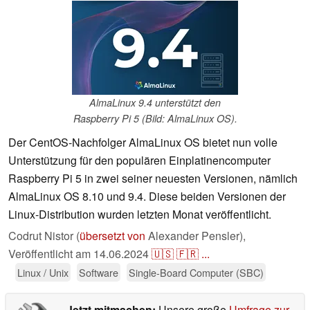
AlmaLinux 9.4 unterstützt den
Raspberry Pi 5 (Bild: AlmaLinux OS).
Der CentOS-Nachfolger AlmaLinux OS bietet nun volle
Unterstützung für den populären Einplatinencomputer
Raspberry Pi 5 in zwei seiner neuesten Versionen, nämlich
AlmaLinux OS 8.10 und 9.4. Diese beiden Versionen der
Linux-Distribution wurden letzten Monat veröffentlicht.
Codrut Nistor (
übersetzt von
Alexander Pensler),
Veröffentlicht am
14.06.2024
🇺🇸
🇫🇷
...
Linux / Unix
Software
Single-Board Computer (SBC)
Jetzt mitmachen:
Unsere große
Umfrage zur