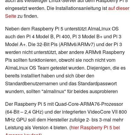
auch als vielseitiger Linux-Server auf dem Raspberry Pi 5
eingesetzt werden. Die Installationsanleitung ist
auf dieser
Seite
zu finden.
Neben dem Raspberry Pi 5 unterstützt AlmaLinux OS
auch den Pi 4 Model B, Pi 400, Pi 3 Model B+ und Pi 3
Model A+. Die 32-Bit Pis (ARMv6/ARMv7) und der Pi 3
werden nicht unterstützt, aber andere ARMv8 Raspberry
Pis sollten funktionieren, obwohl sie noch nicht vom
AlmaLinux OS Team getestet wurden. Diejenigen, die es
bereits installiert haben und sich über den
Standardbenutzernamen und das Standardpasswort
wundern, sollten "almalinux" für beides ausprobieren
Der Raspberry Pi 5 mit Quad-Core-ARMA76-Prozessor
(64-Bit – 2,4 GHz) und der integrierten VideoCore VII 800
MHz GPU soll dem Hersteller zufolge 2- bis 3-mal mehr
Leistung als Version 4 bieten. (
hier Raspberry Pi 5 bei