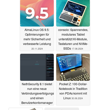
AlmaLinux OS 9.5:
consolo: Spannendes,
Optimierungen für
modulares Tablet
mehr Sicherheit und
unterstützt KI-Module,
verbesserte Leistung
Tastaturen und NVMe-
SSDs
20.11.2024
17.08.2024
NethSecurity 8.1 bietet
Pocket Z: 100-Dollar-
nun eine neue
Notebook in Tradition
Verbindungsverfolgungsschnittstelle
von PDAs kommt mit
und einen
Linux
30.06.2024
Benutzerkontomanager
an
09.07.2024