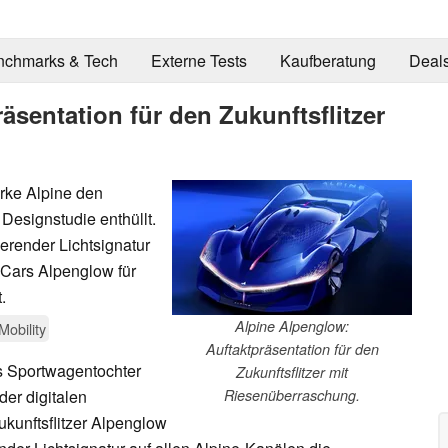
nchmarks & Tech
Externe Tests
Kaufberatung
Deal
äsentation für den Zukunftsflitzer
rke Alpine den
Designstudie enthüllt.
erender Lichtsignatur
 Cars Alpenglow für
.
Alpine Alpenglow:
Mobility
Auftaktpräsentation für den
ts Sportwagentochter
Zukunftsflitzer mit
 der digitalen
Riesenüberraschung.
ukunftsflitzer Alpenglow