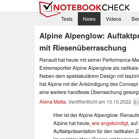
Tests
News
Videos
Be
Alpine Alpenglow: Auftaktpr
mit Riesenüberraschung
Renault hat heute mit seiner Performance-Ma
Extremsportler Alpine Alpenglow als radikale 
Neben dem spektakulärem Design mit faszini
hat Alpine mit der Ankündigung des Concept
eine weitere handfeste Überraschung gesorgt
Alena Matta
,
Veröffentlicht am
13.10.2022
E-
Hier ist der Alpine Alpenglow: Renaul
Alpine hat heute,
wie angekündigt
, auf
Auftaktpräsentation für den radikalen Z