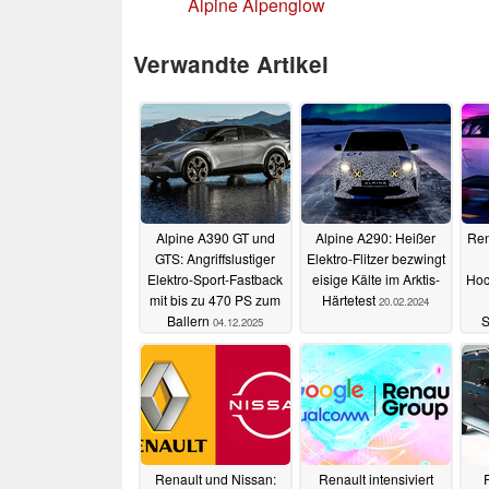
Alpine Alpenglow
Verwandte Artikel
Alpine A390 GT und
Alpine A290: Heißer
Ren
GTS: Angriffslustiger
Elektro-Flitzer bezwingt
Elektro-Sport-Fastback
eisige Kälte im Arktis-
Hoc
mit bis zu 470 PS zum
Härtetest
20.02.2024
Ballern
S
04.12.2025
Cr
Renault und Nissan:
Renault intensiviert