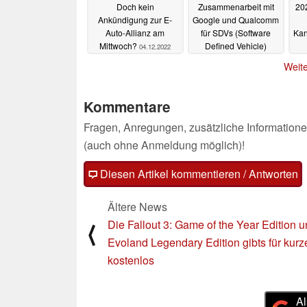
Doch kein
Zusammenarbeit mit
20
Ankündigung zur E-
Google und Qualcomm
Auto-Allianz am
für SDVs (Software
Kan
Mittwoch?
Defined Vehicle)
04.12.2022
10.11.2022
Weite
Kommentare
Fragen, Anregungen, zusätzliche Informatione
(auch ohne Anmeldung möglich)!
Diesen Artikel kommentieren / Antworten
Ältere News
Die Fallout 3: Game of the Year Edition u
⟨
Evoland Legendary Edition gibts für kurz
kostenlos
Al