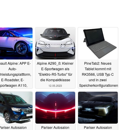
ault Alpine: APP E-
Alpine A290_ß: Kleiner
PineTab2: Neues
Auto-
E-Sportwagen als
Tablet kommt mit
hleistungsplattform,
"Elektro-R5-Turbo" für
RK3566, USB Typ C
E-Roadster, E-
die Kompaktklasse
und in zwei
portwagen A110,
Speicherkonfigurationen
12.05.2023
A290, A310 und
17.12.2022
ossover GT
29.06.2023
Pariser Autosalon
Pariser Autosalon
Pariser Autosalon