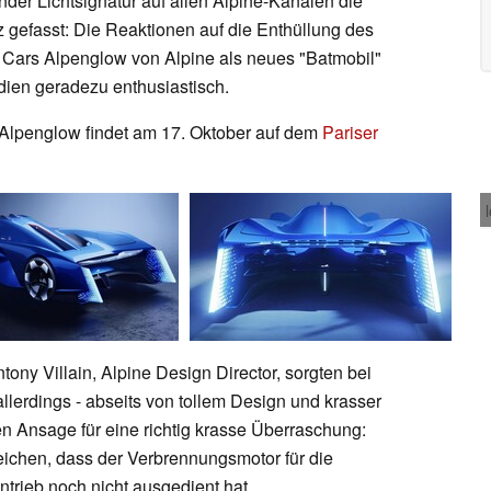
nder Lichtsignatur auf allen Alpine-Kanälen die
 gefasst: Die Reaktionen auf die Enthüllung des
Cars Alpenglow von Alpine als neues "Batmobil"
dien geradezu enthusiastisch.
 Alpenglow findet am 17. Oktober auf dem
Pariser
ony Villain, Alpine Design Director, sorgten bei
llerdings - abseits von tollem Design und krasser
n Ansage für eine richtig krasse Überraschung:
eichen, dass der Verbrennungsmotor für die
rieb noch nicht ausgedient hat.