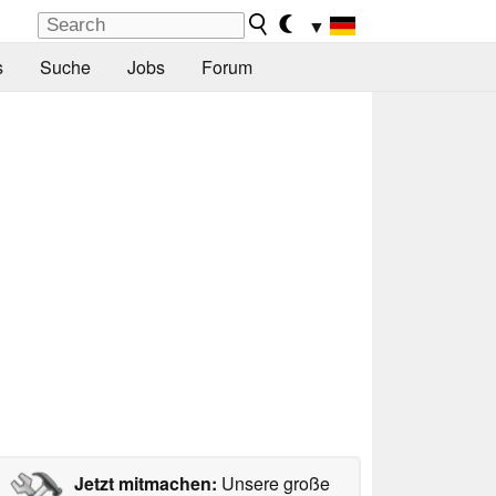
▼
s
Suche
Jobs
Forum
Jetzt mitmachen:
Unsere große