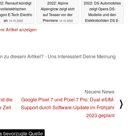
22: Renault kündigt
2022: Alpine
2022: DS Automobiles
vollelektrischen
Alpenglow zeigt sich
zeigt Opera DS-
goo E-Tech Electric
auf Teaser vor der
Modelle und den
an
Premiere
Elektroboliden DS E-
14.10.2022
12.10.2022
Tense Performance
re Artikel anzeigen
12.10.2022
n zu diesem Artikel? - Uns interessiert Deine Meinung
Neuere News
nd die
Google Pixel 7 und Pixel 7 Pro: Dual-eSIM-
⟩
e Zeit
Support durch Software-Update im Frühjahr
2023 geplant
s bevorzugte Quelle