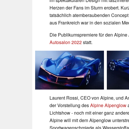
im spektakulären Design mit fasziniere
Herzen der Fans im Sturm erobert. Kurz
tatsächlich atemberaubenden Concept 
aus Frankreich war in den sozialen Me
Die Publikumspremiere für den Alpine
Autosalon 2022
statt.
Laurent Rossi, CEO von Alpine, und Ant
der Vorstellung des
Alpine Alpenglow
a
Lichtshow - noch mit einer ganz andere
Alpine will mit dem Alpenglow unterstr
Sportwagenschmiede als Wasserstoffant