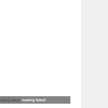
loading failed!
loading failed!