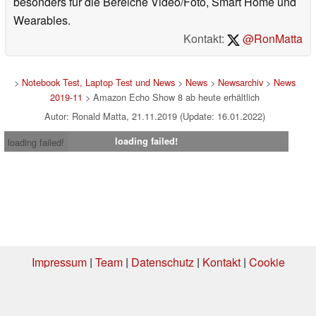
besonders für die Bereiche Video/Foto, Smart Home und
Wearables.
Kontakt:
@RonMatta
>
Notebook Test, Laptop Test und News
>
News
>
Newsarchiv
>
News
2019-11
> Amazon Echo Show 8 ab heute erhältlich
Autor: Ronald Matta, 21.11.2019 (Update: 16.01.2022)
loading failed!
loading failed!
Impressum
|
Team
|
Datenschutz
|
Kontakt
|
Cookie
Einstellungen
| 06.08.2026 09:10
* Beim Kauf über einen Affiliate-Link kann Notebookcheck eine Vergütung
erhalten. Vielen Dank für Ihre Unterstützung!.