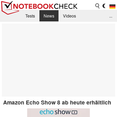
Tests
News
Videos
...
Benchmarks & Tech
Externe Tests
Kaufberatung
Deals
Suche
Jobs
Forum
Amazon Echo Show 8 ab heute erhältlich