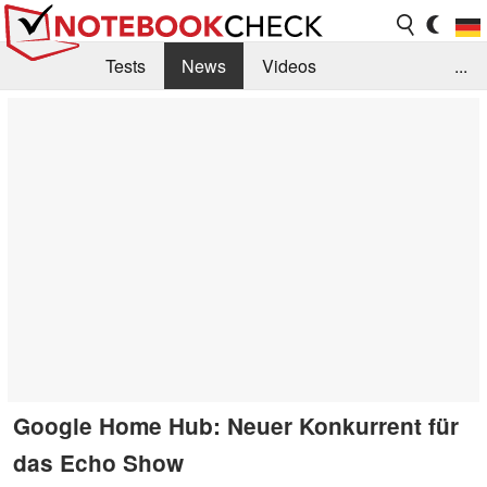
Tests
News
Videos
...
Benchmarks & Tech
Externe Tests
Kaufberatung
Deals
Suche
Jobs
Forum
Google Home Hub: Neuer Konkurrent für
das Echo Show