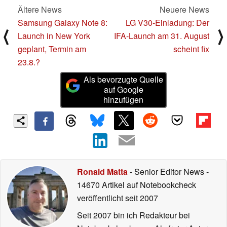
Ältere News
Neuere News
Samsung Galaxy Note 8:
LG V30-Einladung: Der
⟨
⟩
Launch in New York
IFA-Launch am 31. August
geplant, Termin am
scheint fix
23.8.?
Als bevorzugte Quelle
auf Google
hinzufügen
Ronald Matta
- Senior Editor News
-
14670 Artikel auf Notebookcheck
veröffentlicht
seit 2007
Seit 2007 bin ich Redakteur bei