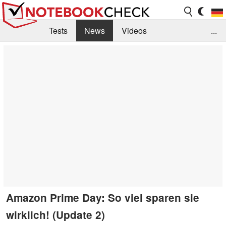
Tests
News
Videos
...
Benchmarks & Tech
Externe Tests
Kaufberatung
Deals
Suche
Jobs
Forum
Amazon Prime Day: So viel sparen sie
wirklich! (Update 2)